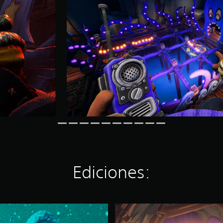
Ediciones:
W
e