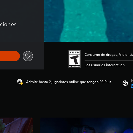
aciones
Consumo de drogas, Violenci
Los usuarios interactúan
F
Admite hasta 2 jugadores online que tengan PS Plus
F