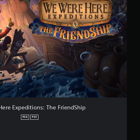
ere Expeditions: The FriendShip
PS4
PS5