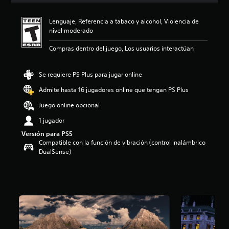
i
o
Lenguaje, Referencia a tabaco y alcohol, Violencia de
:
nivel moderado
3
.
Compras dentro del juego, Los usuarios interactúan
8
3
e
Se requiere PS Plus para jugar online
s
Admite hasta 16 jugadores online que tengan PS Plus
t
r
Juego online opcional
e
l
1 jugador
l
Versión para PS5
a
Compatible con la función de vibración (control inalámbrico
s
DualSense)
d
e
c
i
n
c
o
e
s