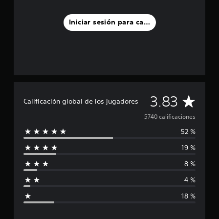
Iniciar sesión para calificar
C
3.83
Calificación global de los jugadores
a
5740 calificaciones
52 %
l
19 %
i
8 %
f
4 %
i
18 %
c