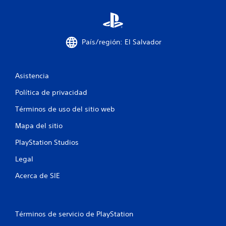
o
t
a
País/región: El Salvador
l
d
Asistencia
e
Política de privacidad
5
Términos de uso del sitio web
Mapa del sitio
7
PlayStation Studios
4
Legal
0
Acerca de SIE
c
a
Términos de servicio de PlayStation
l