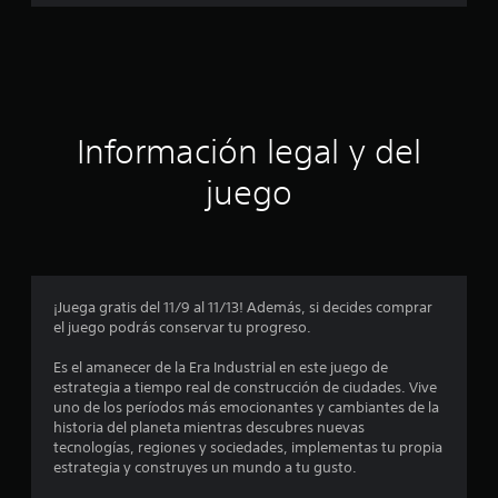
a
c
i
ó
Información legal y del
n
juego
p
r
o
¡Juega gratis del 11/9 al 11/13! Además, si decides comprar
el juego podrás conservar tu progreso.
m
Es el amanecer de la Era Industrial en este juego de
e
estrategia a tiempo real de construcción de ciudades. Vive
uno de los períodos más emocionantes y cambiantes de la
d
historia del planeta mientras descubres nuevas
tecnologías, regiones y sociedades, implementas tu propia
i
estrategia y construyes un mundo a tu gusto.