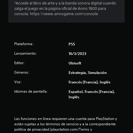
l
*Accede al libro de arte y a la banda sonora digital cuando
salga el juego en la página oficial de Anno 1800 para
a
consola: https:\\www.annogame.com\console
s
d
Plataforma:
e
PS5
Lanzamiento:
16/3/2023
c
Editor:
Ubisoft
i
Géneros:
Estrategia, Simulación
n
Voz:
Francés (Francia), Inglés
c
Idiomas de pantalla:
Español, Francés (Francia),
Inglés
o
e
Las funciones en línea requieren una cuenta para PlayStation y 
s
están sujetas a los términos de servicio y a la correspondiente 
política de privacidad (playstation.com/Terms y 