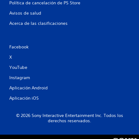
Política de cancelación de PS Store
i
Avisos de salud
f
Acerca de las clasificaciones
i
c
Facebook
a
X
c
YouTube
i
Instagram
Aplicación Android
o
Aplicación iOS
n
e
© 2026 Sony Interactive Entertainment Inc. Todos los
derechos reservados.
s