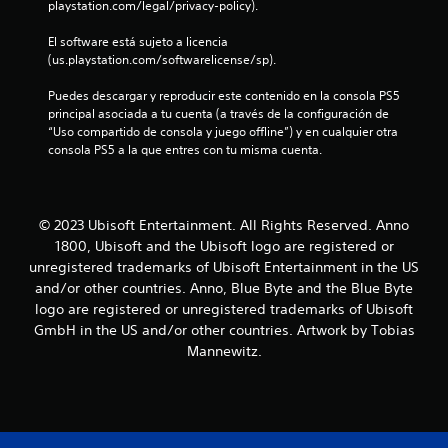
t
playstation.com/legal/privacy-policy).
r
El software está sujeto a licencia 
(us.playstation.com/softwarelicense/sp).
e
Puedes descargar y reproducir este contenido en la consola PS5 
l
principal asociada a tu cuenta (a través de la configuración de 
“Uso compartido de consola y juego offline”) y en cualquier otra 
l
consola PS5 a la que entres con tu misma cuenta.
a
s
© 2023 Ubisoft Entertainment. All Rights Reserved. Anno
1800, Ubisoft and the Ubisoft logo are registered or
e
unregistered trademarks of Ubisoft Entertainment in the US
and/or other countries. Anno, Blue Byte and the Blue Byte
n
logo are registered or unregistered trademarks of Ubisoft
u
GmbH in the US and/or other countries. Artwork by Tobias
Mannewitz.
n
t