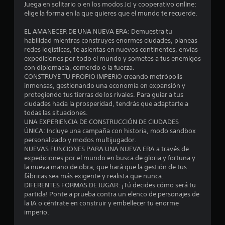
o
Juega en solitario o en los modos JcJ y cooperativo online:
elige la forma en la que quieres que el mundo te recuerde.
:
EL AMANECER DE UNA NUEVA ERA: Demuestra tu
3
habilidad mientras construyes enormes ciudades, planeas
redes logísticas, te asientas en nuevos continentes, envías
.
expediciones por todo el mundo y sometes a tus enemigos
con diplomacia, comercio o la fuerza.
8
CONSTRUYE TU PROPIO IMPERIO creando metrópolis
inmensas, gestionando una economía en expansión y
protegiendo tus tierras de los rivales. Para guiar a tus
3
ciudades hacia la prosperidad, tendrás que adaptarte a
todas las situaciones.
e
UNA EXPERIENCIA DE CONSTRUCCIÓN DE CIUDADES
ÚNICA: Incluye una campaña con historia, modo sandbox
s
personalizado y modos multijugador.
NUEVAS FUNCIONES PARA UNA NUEVA ERA a través de
t
expediciones por el mundo en busca de gloria y fortuna y
la nueva mano de obra, que hará que la gestión de tus
r
fábricas sea más exigente y realista que nunca.
DIFERENTES FORMAS DE JUGAR: ¡Tú decides cómo será tu
e
partida! Ponte a prueba contra un elenco de personajes de
la IA o céntrate en construir y embellecer tu enorme
l
imperio.