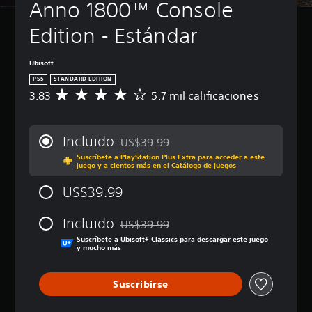
Anno 1800™ Console 
Edition - Estándar
Ubisoft
PS5
STANDARD EDITION
3.83
5.7 mil calificaciones
C
a
l
i
Incluido
US$39.99
f
Rebajado del precio original de US$39.99
Suscríbete a PlayStation Plus Extra para acceder a este
i
juego y a cientos más en el Catálogo de juegos
c
a
US$39.99
c
i
Incluido
ó
US$39.99
Rebajado del precio original de US$39.99
n
Suscríbete a Ubisoft+ Classics para descargar este juego
p
y mucho más
r
o
Suscribirse
m
e
d