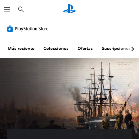
B
u
s
c
a
r
Más reciente
Colecciones
Ofertas
Suscripciones