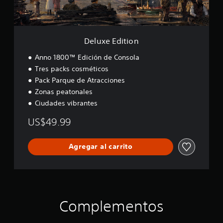
t
i
o
n
Deluxe Edition
Anno 1800™ Edición de Consola
Tres packs cosméticos
Pack Parque de Atracciones
Zonas peatonales
Ciudades vibrantes
US$49.99
Agregar al carrito
Complementos