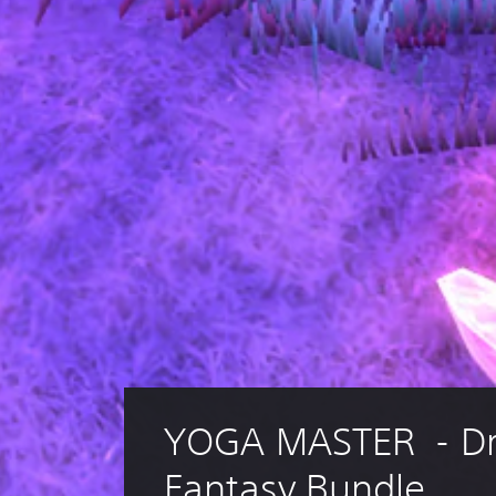
c
n
a
t
(
o
s
.
o
l
o
e
l
j
u
e
g
o
o
f
f
l
i
n
e
YOGA MASTER  - D
)
.
Fantasy Bundle