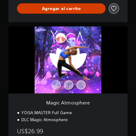
l
e
Agregar al carrito
M
a
g
i
c
A
t
m
o
s
p
h
e
r
Magic Atmosphere
e
YOGA MASTER Full Game
DLC Magic Atmosphere
US$26.99