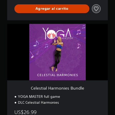
Agregar al carrito
C
e
l
e
s
t
i
a
l
H
a
r
m
o
Celestial Harmonies Bundle
n
i
YOGA MASTER full game
e
DLC Celestial Harmonies
s
B
US$26.99
u