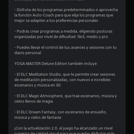
i
- Disfruta de los programas predeterminados o aprovecha
la función Auto-Coach para que elija los programas que
n
mejor se adapten a tus preferencias personales
c
- Podrás crear programas a medida, eligiendo posturas
organizadas por nivel de dificultad: fácil, medio y pro
o
- Puedes llevar el control de tus avances y sesiones con tu
e
diario personal
s
YOGA MASTER Deluxe Edition también incluye:
t
- El DLC Meditation Studio, que te permite crear sesiones
de meditación personalizadas, con nuevos e increíbles
r
escenarios y música en 3D
e
- El DLC Magic Atmosphere, que trae escenarios, música y
cielos llenos de magia
l
- El DLC Dream Fantasy, con escenarios de ensueño,
l
música y cielos de fantasía
a
¡Con la actualización 2.0, el juego ha alcanzado un nivel
superior de calidad visual para que puedas disfrutar más