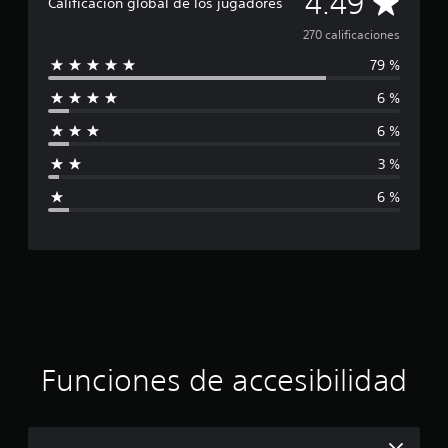
C
4.49
Calificación global de los jugadores
a
270 calificaciones
79 %
l
6 %
i
6 %
f
3 %
i
6 %
c
a
c
i
ó
Funciones de accesibilidad
n
p