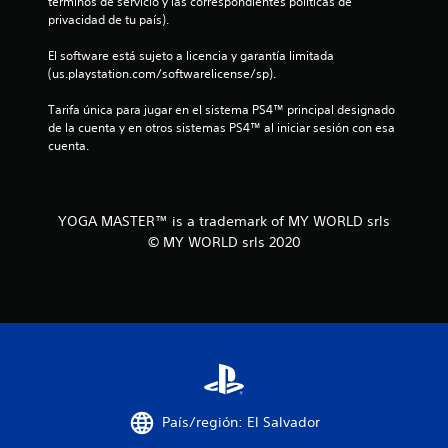
términos de servicio y las correspondientes políticas de 
2
privacidad de tu país).
7
El software está sujeto a licencia y garantía limitada 
(us.playstation.com/softwarelicense/sp).
0
Tarifa única para jugar en el sistema PS4™ principal designado 
c
de la cuenta y en otros sistemas PS4™ al iniciar sesión con esa 
cuenta.
a
l
YOGA MASTER™ is a trademark of MY WORLD srls
i
© MY WORLD srls 2020
f
i
c
a
c
País/región: El Salvador