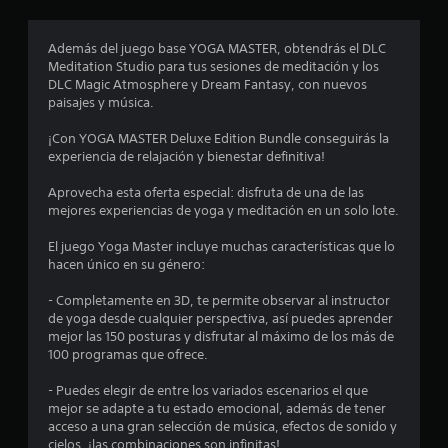
e
Además del juego base YOGA MASTER, obtendrás el DLC
s
Meditation Studio para tus sesiones de meditación y los
DLC Magic Atmosphere y Dream Fantasy, con nuevos
t
paisajes y música.
r
¡Con YOGA MASTER Deluxe Edition Bundle conseguirás la
experiencia de relajación y bienestar definitiva!
e
Aprovecha esta oferta especial: disfruta de una de las
l
mejores experiencias de yoga y meditación en un solo lote.
l
El juego Yoga Master incluye muchas características que lo
hacen único en su género:
a
- Completamente en 3D, te permite observar al instructor
s
de yoga desde cualquier perspectiva, así puedes aprender
mejor las 150 posturas y disfrutar al máximo de los más de
100 programas que ofrece.
d
- Puedes elegir de entre los variados escenarios el que
e
mejor se adapte a tu estado emocional, además de tener
acceso a una gran selección de música, efectos de sonido y
c
cielos, ¡las combinaciones son infinitas!