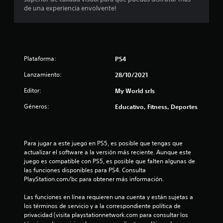
s
de una experiencia envolvente!
e
n
Plataforma:
PS4
u
Lanzamiento:
28/10/2021
n
Editor:
My World srls
t
Géneros:
Educativo, Fitness, Deportes
o
t
Para jugar a este juego en PS5, es posible que tengas que 
actualizar el software a la versión más reciente. Aunque este 
a
juego es compatible con PS5, es posible que falten algunas de 
las funciones disponibles para PS4. Consulta 
l
PlayStation.com/bc para obtener más información.
d
Las funciones en línea requieren una cuenta y están sujetas a 
los términos de servicio y a la correspondiente política de 
e
privacidad (visita playstationnetwork.com para consultar los 