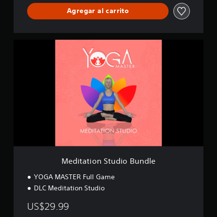
Agregar al carrito
M
e
d
i
t
a
t
i
o
n
S
t
u
d
Meditation Studio Bundle
i
o
YOGA MASTER Full Game
B
DLC Meditation Studio
u
n
US$29.99
d