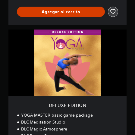
n
d
Agregar al carrito
l
e
D
E
L
U
X
E
E
D
I
T
I
O
N
DELUXE EDITION
YOGA MASTER basic game package
DLC Meditation Studio
DLC Magic Atmosphere