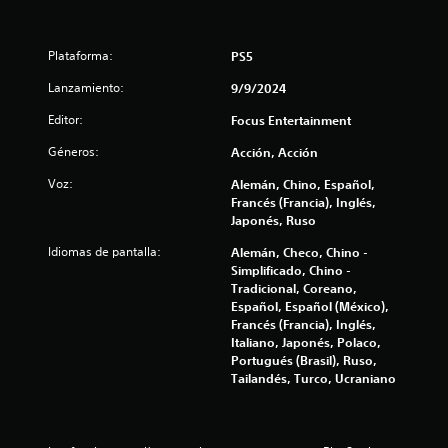
r
Plataforma:
PS5
e
Lanzamiento:
9/9/2024
l
Editor:
Focus Entertainment
l
Géneros:
Acción, Acción
a
Voz:
Alemán, Chino, Español,
Francés (Francia), Inglés,
s
Japonés, Ruso
e
Idiomas de pantalla:
Alemán, Checo, Chino -
Simplificado, Chino -
n
Tradicional, Coreano,
Español, Español (México),
u
Francés (Francia), Inglés,
Italiano, Japonés, Polaco,
n
Portugués (Brasil), Ruso,
Tailandés, Turco, Ucraniano
t
o