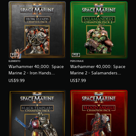
s
p
r
i
n
c
i
p
a
l
PS5
PS5
e
ELEMENTO
PERSONAJE
s
Warhammer 40,000: Space
Warhammer 40,000: Space
.
Marine 2 - Iron Hands
Marine 2 - Salamanders
Chapter Pack
Champion Pack 2
US$9.99
US$7.99