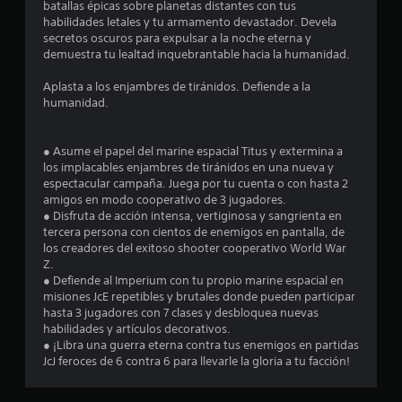
l
batallas épicas sobre planetas distantes con tus
habilidades letales y tu armamento devastador. Devela
a
secretos oscuros para expulsar a la noche eterna y
demuestra tu lealtad inquebrantable hacia la humanidad.
s
Aplasta a los enjambres de tiránidos. Defiende a la
d
humanidad.
e
● Asume el papel del marine espacial Titus y extermina a
c
los implacables enjambres de tiránidos en una nueva y
espectacular campaña. Juega por tu cuenta o con hasta 2
i
amigos en modo cooperativo de 3 jugadores.
● Disfruta de acción intensa, vertiginosa y sangrienta en
n
tercera persona con cientos de enemigos en pantalla, de
los creadores del exitoso shooter cooperativo World War
c
Z.
● Defiende al Imperium con tu propio marine espacial en
o
misiones JcE repetibles y brutales donde pueden participar
hasta 3 jugadores con 7 clases y desbloquea nuevas
e
habilidades y artículos decorativos.
● ¡Libra una guerra eterna contra tus enemigos en partidas
s
JcJ feroces de 6 contra 6 para llevarle la gloria a tu facción!
t