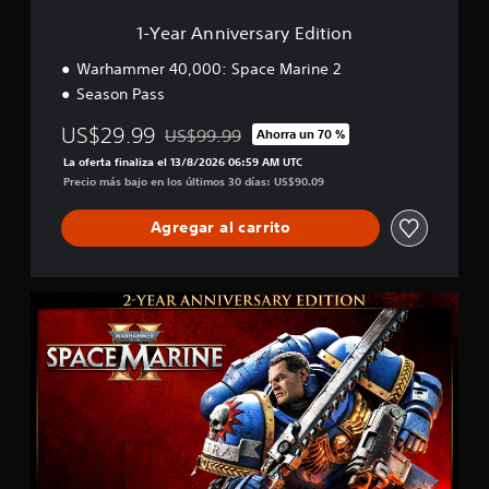
r
a
s
1-Year Anniversary Edition
m
a
e
r
Warhammer 40,000: Space Marine 2
n
y
t
Season Pass
E
e
d
US$29.99
i
US$99.99
Ahorra un 70 %
i
Rebajado del precio original de US$99.99
n
t
La oferta finaliza el 13/8/2026 06:59 AM UTC
c
i
Precio más bajo en los últimos 30 días: US$90.09
l
o
u
n
Agregar al carrito
y
e
s
u
2
b
-
t
Y
í
e
t
a
u
r
l
A
o
n
s
n
p
i
a