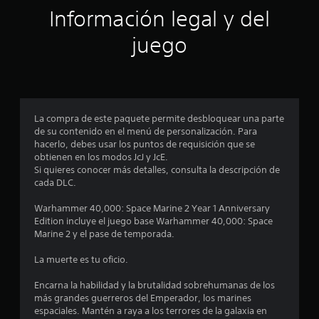
o
Información legal y del
:
juego
4
.
3
La compra de este paquete permite desbloquear una parte
8
de su contenido en el menú de personalización. Para
hacerlo, debes usar los puntos de requisición que se
e
obtienen en los modos JcJ y JcE.
Si quieres conocer más detalles, consulta la descripción de
cada DLC.
s
Warhammer 40,000: Space Marine 2 Year 1 Anniversary
t
Edition incluye el juego base Warhammer 40,000: Space
Marine 2 y el pase de temporada.
r
La muerte es tu oficio.
e
Encarna la habilidad y la brutalidad sobrehumanas de los
l
más grandes guerreros del Emperador, los marines
espaciales. Mantén a raya a los terrores de la galaxia en