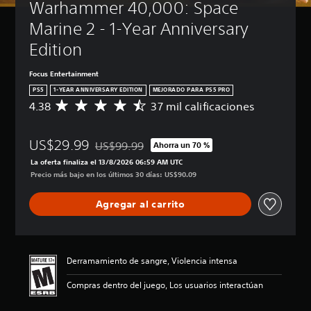
Warhammer 40,000: Space 
t
b
u
á
Marine 2 - 1-Year Anniversary 
l
s
Edition
o
i
s
c
Focus Entertainment
a
P
)
u
PS5
1-YEAR ANNIVERSARY EDITION
MEJORADO PARA PS5 PRO
e
4.38
37 mil calificaciones
P
C
d
u
a
e
e
l
s
US$29.99
d
i
US$99.99
Ahorra un 70 %
Rebajado del precio original de US$99.99
j
e
f
La oferta finaliza el 13/8/2026 06:59 AM UTC
u
s
i
Precio más bajo en los últimos 30 días: US$90.09
g
r
c
a
e
a
r
Agregar al carrito
d
c
s
u
i
i
c
ó
n
i
n
s
r
p
Derramamiento de sangre, Violencia intensa
u
e
r
b
l
o
Compras dentro del juego, Los usuarios interactúan
t
d
m
í
e
e