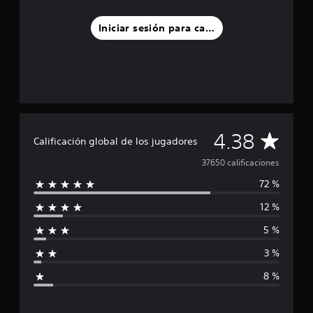
Iniciar sesión para calificar
C
4.38
Calificación global de los jugadores
a
37650 calificaciones
72 %
l
12 %
i
5 %
f
3 %
i
8 %
c