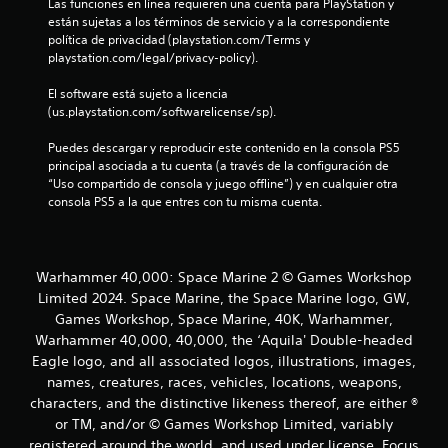
Las funciones en línea requieren una cuenta para PlayStation y 
están sujetas a los términos de servicio y a la correspondiente 
t
política de privacidad (playstation.com/Terms y 
playstation.com/legal/privacy-policy).
a
El software está sujeto a licencia 
l
(us.playstation.com/softwarelicense/sp).
d
Puedes descargar y reproducir este contenido en la consola PS5 
principal asociada a tu cuenta (a través de la configuración de 
e
“Uso compartido de consola y juego offline”) y en cualquier otra 
consola PS5 a la que entres con tu misma cuenta.
3
7
Warhammer 40,000: Space Marine 2 © Games Workshop
6
Limited 2024. Space Marine, the Space Marine logo, GW,
Games Workshop, Space Marine, 40K, Warhammer,
5
Warhammer 40,000, 40,000, the ‘Aquila' Double-headed
0
Eagle logo, and all associated logos, illustrations, images,
names, creatures, races, vehicles, locations, weapons,
c
characters, and the distinctive likeness thereof, are either ®
or TM, and/or © Games Workshop Limited, variably
a
registered around the world, and used under license. Focus