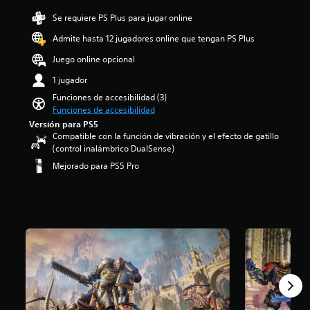
t
s
d
u
Se requiere PS Plus para jugar online
a
i
l
f
o
Admite hasta 12 jugadores online que tengan PS Plus
o
í
:
s
o
4
Juego online opcional
p
g
.
o
1 jugador
e
3
r
n
8
Funciones de accesibilidad (3)
q
e
e
Funciones de accesibilidad
u
r
s
Versión para PS5
e
a
t
Compatible con la función de vibración y el efecto de gatillo
e
l
r
(control inalámbrico DualSense)
l
d
e
Mejorado para PS5 Pro
j
e
l
u
l
l
e
j
a
g
u
s
o
e
d
n
g
e
o
o
c
i
e
i
n
l
n
c
i
c
l
g
o
u
i
e