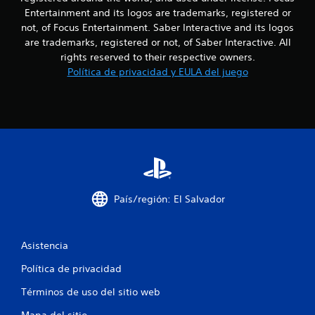
Entertainment and its logos are trademarks, registered or
l
not, of Focus Entertainment. Saber Interactive and its logos
i
are trademarks, registered or not, of Saber Interactive. All
rights reserved to their respective owners.
f
Política de privacidad y EULA del juego
i
c
a
c
i
País/región: El Salvador
o
Asistencia
n
Política de privacidad
e
Términos de uso del sitio web
s