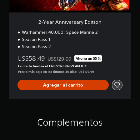
v
r
e
a
r
l
s
a
2-Year Anniversary Edition
a
h
r
Warhammer 40,000: Space Marine 2
i
y
s
Season Pass 1
E
t
Season Pass 2
d
o
i
r
US$58.49
US$129.99
Ahorra un 55 %
t
i
Rebajado del precio original de US$129.99
i
a
La oferta finaliza el 13/8/2026 06:59 AM UTC
o
y
Precio más bajo en los últimos 30 días: US$129.99
n
l
o
Agregar al carrito
s
p
e
r
s
o
Complementos
n
a
j
e