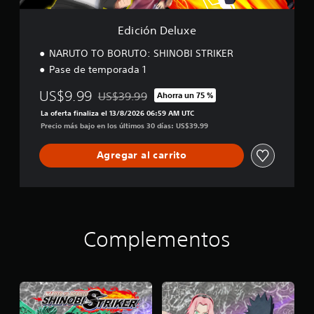
e
Edición Deluxe
NARUTO TO BORUTO: SHINOBI STRIKER
Pase de temporada 1
US$9.99
US$39.99
Ahorra un 75 %
Rebajado del precio original de US$39.99
La oferta finaliza el 13/8/2026 06:59 AM UTC
Precio más bajo en los últimos 30 días: US$39.99
Agregar al carrito
Complementos