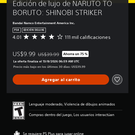
Edición de lujo de NARUTO TO 
BORUTO: SHINOBI STRIKER
Bandai Namco Entertainment America Inc.
PS4
EDICIÓN DELUXE
4.01
111 mil calificaciones
C
a
l
US$9.99
i
US$39.99
Ahorra un 75 %
Rebajado del precio original de US$39.99
f
La oferta finaliza el 13/8/2026 06:59 AM UTC
i
Precio más bajo en los últimos 30 días: US$39.99
c
a
Agregar al carrito
c
i
ó
n
p
Lenguaje moderado, Violencia de dibujos animados
r
o
Compras dentro del juego, Los usuarios interactúan
m
e
d
Se requiere PS Plus para jugar online
i