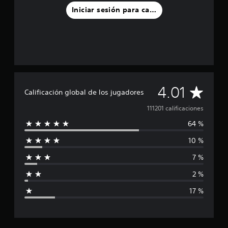
Iniciar sesión para calificar
C
4.01
Calificación global de los jugadores
a
111201 calificaciones
64 %
l
10 %
i
7 %
f
2 %
i
17 %
c
a