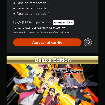
Pase de temporada 2
Pase de temporada 3
Pase de temporada 4
US$19.99
US$79.99
Ahorra un 75 %
Rebajado del precio original de US$79.99
La oferta finaliza el 13/8/2026 06:59 AM UTC
Precio más bajo en los últimos 30 días: US$79.99
Agregar al carrito
E
d
i
c
i
ó
n
D
e
l
u
x