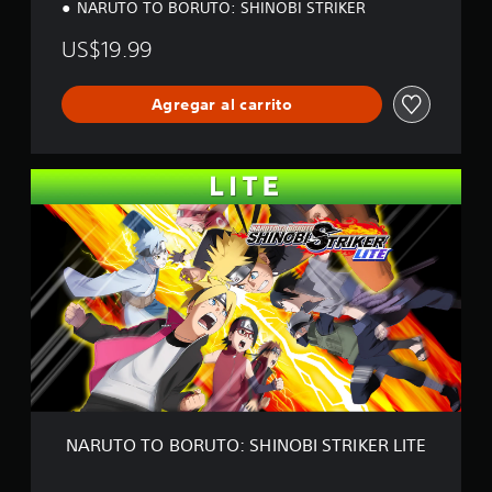
a
NARUTO TO BORUTO: SHINOBI STRIKER
l
i
US$19.99
f
i
c
Agregar al carrito
a
c
i
N
o
A
n
R
e
U
s
T
O
T
O
B
O
R
U
T
O
NARUTO TO BORUTO: SHINOBI STRIKER LITE
:
S