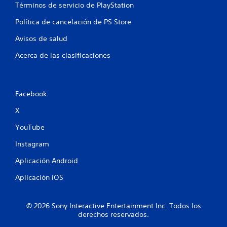
t
Términos de servicio de PlayStation
a
Política de cancelación de PS Store
Avisos de salud
l
Acerca de las clasificaciones
d
e
Facebook
1
X
1
YouTube
1
Instagram
2
Aplicación Android
0
Aplicación iOS
1
© 2026 Sony Interactive Entertainment Inc. Todos los
c
derechos reservados.