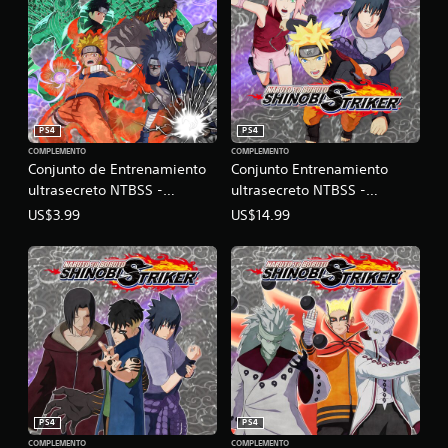
PS4
PS4
COMPLEMENTO
COMPLEMENTO
Conjunto de Entrenamiento
Conjunto Entrenamiento
ultrasecreto NTBSS -
ultrasecreto NTBSS -
Personajes de la temporada
Personajes básicos
US$3.99
US$14.99
8
PS4
PS4
COMPLEMENTO
COMPLEMENTO