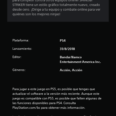
para competir contra otros equipos online! SHINOBI
:
STRIKER tiene un estilo gráfico totalmente nuevo, creado
desde cero. ¡Dirige a tu equipo y combate online para ver
4
quiénes son los mejores ninjas!
.
0
Plataforma:
PS4
1
Lanzamiento:
31/8/2018
e
Editor:
Bandai Namco
s
Entertainment America Inc.
Géneros:
Acción, Acción
t
r
Para jugar a este juego en PS5, es posible que tengas que 
e
actualizar el software a la versión más reciente. Aunque este 
juego es compatible con PS5, es posible que falten algunas de 
l
las funciones disponibles para PS4. Consulta 
PlayStation.com/bc para obtener más información.
l