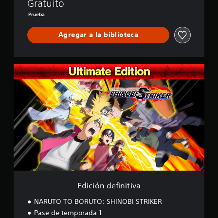
H
Gratuito
I
Prueba
N
O
Agregar a la biblioteca
B
I
S
T
E
R
d
I
i
K
c
E
i
R
ó
L
n
I
d
T
e
E
f
i
n
i
t
Edición definitiva
i
v
NARUTO TO BORUTO: SHINOBI STRIKER
a
Pase de temporada 1