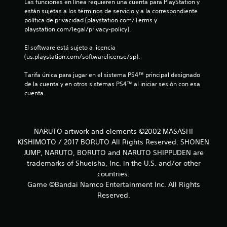
Las funciones en línea requieren una cuenta para PlayStation y 
a
están sujetas a los términos de servicio y a la correspondiente 
política de privacidad (playstation.com/Terms y 
s
playstation.com/legal/privacy-policy).
d
El software está sujeto a licencia 
(us.playstation.com/softwarelicense/sp).
e
Tarifa única para jugar en el sistema PS4™ principal designado 
c
de la cuenta y en otros sistemas PS4™ al iniciar sesión con esa 
cuenta.
i
n
NARUTO artwork and elements ©2002 MASASHI
c
KISHIMOTO / 2017 BORUTO All Rights Reserved. SHONEN
JUMP, NARUTO, BORUTO and NARUTO SHIPPUDEN are
o
trademarks of Shueisha, Inc. in the U.S. and/or other
countries.
e
Game ©Bandai Namco Entertainment Inc. All Rights
s
Reserved.
t