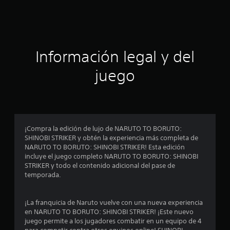
c
i
ó
Información legal y del
n
juego
p
r
o
¡Compra la edición de lujo de NARUTO TO BORUTO:
SHINOBI STRIKER y obtén la experiencia más completa de
m
NARUTO TO BORUTO: SHINOBI STRIKER! Esta edición
incluye el juego completo NARUTO TO BORUTO: SHINOBI
e
STRIKER y todo el contenido adicional del pase de
temporada.
d
i
¡La franquicia de Naruto vuelve con una nueva experiencia
en NARUTO TO BORUTO: SHINOBI STRIKER! ¡Este nuevo
o
juego permite a los jugadores combatir en un equipo de 4