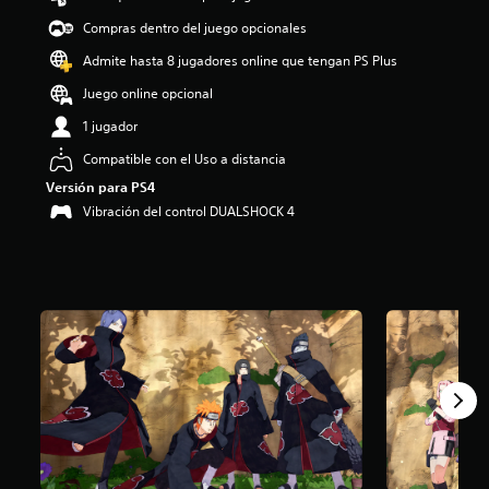
o
Compras dentro del juego opcionales
:
4
Admite hasta 8 jugadores online que tengan PS Plus
.
Juego online opcional
0
1
1 jugador
e
s
Compatible con el Uso a distancia
t
Versión para PS4
r
Vibración del control DUALSHOCK 4
e
l
l
a
s
d
e
c
i
n
c
o
e
s