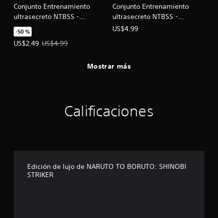
Conjunto Entrenamiento
Conjunto Entrenamiento
ultrasecreto NTBSS -
ultrasecreto NTBSS -
Personajes del pase de
Personajes del pase de
US$4.99
-50 %
temporada 4
temporada 5
Precio de la oferta: US$2.49. Precio original: US$4.99.
US$2.49
US$4.99
Mostrar más
Calificaciones
Edición de lujo de NARUTO TO BORUTO: SHINOBI
STRIKER