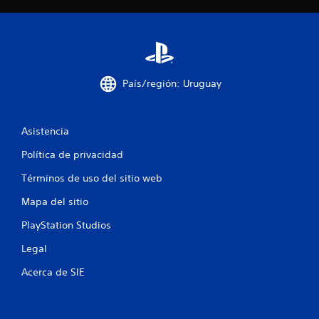
r
e
l
País/región: Uruguay
l
a
Asistencia
s
Política de privacidad
e
Términos de uso del sitio web
n
Mapa del sitio
u
PlayStation Studios
n
Legal
t
Acerca de SIE
o