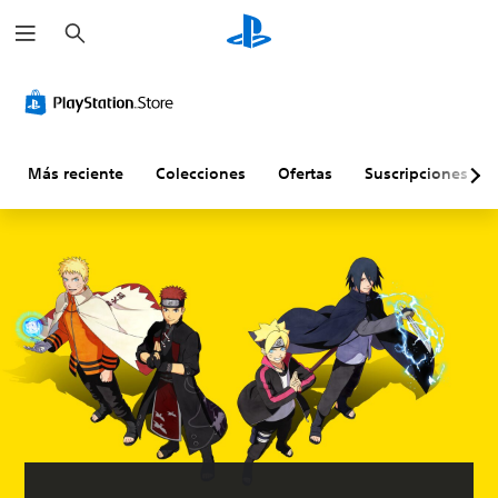
B
u
s
c
a
r
Más reciente
Colecciones
Ofertas
Suscripciones