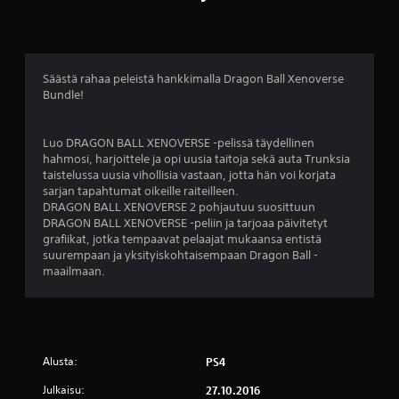
8
8
t
Säästä rahaa peleistä hankkimalla Dragon Ball Xenoverse
Bundle!
ä
h
Luo DRAGON BALL XENOVERSE -pelissä täydellinen
hahmosi, harjoittele ja opi uusia taitoja sekä auta Trunksia
t
taistelussa uusia vihollisia vastaan, jotta hän voi korjata
sarjan tapahtumat oikeille raiteilleen.
e
DRAGON BALL XENOVERSE 2 pohjautuu suosittuun
DRAGON BALL XENOVERSE -peliin ja tarjoaa päivitetyt
ä
grafiikat, jotka tempaavat pelaajat mukaansa entistä
suurempaan ja yksityiskohtaisempaan Dragon Ball -
v
maailmaan.
i
i
Alusta:
PS4
d
Julkaisu:
27.10.2016