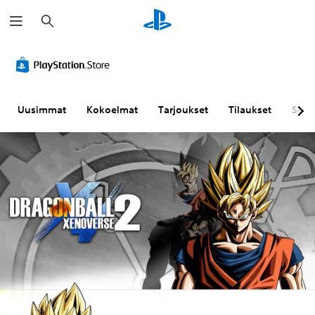
H
a
k
u
Uusimmat
Kokoelmat
Tarjoukset
Tilaukset
Sela