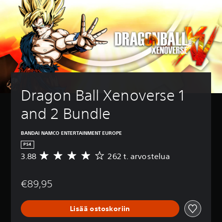
Dragon Ball Xenoverse 1 
and 2 Bundle
BANDAI NAMCO ENTERTAINMENT EUROPE
PS4
3.88
262 t. arvostelua
K
e
s
€89,95
k
i
a
Lisää ostoskoriin
r
v