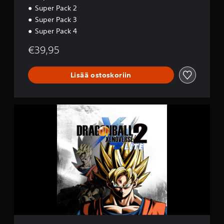
Super Pack 2
Super Pack 3
Super Pack 4
€39,95
Lisää ostoskoriin
D
R
A
G
O
N
B
A
L
L
X
E
N