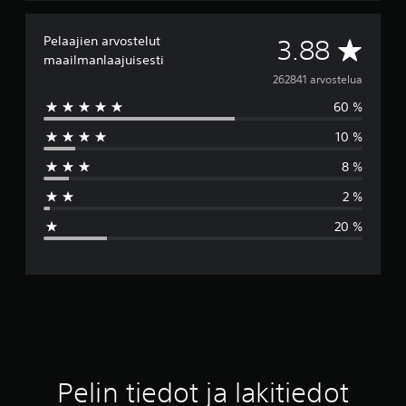
Pelaajien arvostelut
K
3.88
maailmanlaajuisesti
e
262841 arvostelua
60 %
s
10 %
k
8 %
i
2 %
a
20 %
r
v
o
3
.
Pelin tiedot ja lakitiedot