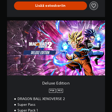
Lisää ostoskoriin
D
e
l
u
x
e
E
d
i
t
i
o
n
Deluxe Edition
PS4
PS5
DRAGON BALL XENOVERSE 2
Super Pass
Super Pack 1