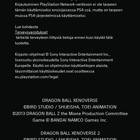
r
Kirjautuminen PlayStation Network-verkkoon ei ole tarpeen 
tämän käyttämiseksi ensisijaisessa PS4:ssä, mutta on tarpeen 
v
muissa PS4-järjestelmissä käyttämiseksi.
o
Lue kohdasta 
Terveysvaroitukset
s
 tärkeitä terveyteen liittyviä tietoja ennen kuin käytät tätä 
tuotetta.
t
Kirjasto-ohjelmat © Sony Interactive Entertainment Inc., 
e
lisensoitu yksinoikeudella Sony Interactive Entertainment 
Europelle. Käyttö on ohjelmiston käyttöehtojen alaista, 
l
täysimittaiset käyttöoikeudet ovat osoitteessa 
eu.playstation.com/legal.
u
a
DRAGON BALL XENOVERSE
)
©BIRD STUDIO / SHUEISHA, TOEI ANIMATION
©2013 DRAGON BALL Z the Movie Production Committee
Game © BANDAI NAMCO Games Inc.
DRAGON BALL XENOVERSE 2
©BIRD STUDIO / SHUEISHA, TOEI ANIMATION