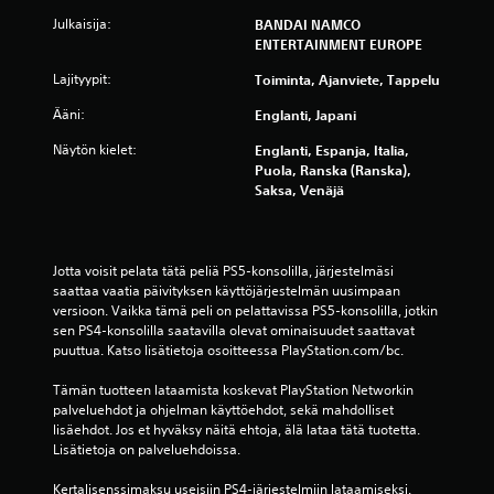
e
Julkaisija:
BANDAI NAMCO
s
ENTERTAINMENT EUROPE
Lajityypit:
Toiminta, Ajanviete, Tappelu
t
Ääni:
Englanti, Japani
ä
Näytön kielet:
Englanti, Espanja, Italia,
(
Puola, Ranska (Ranska),
Saksa, Venäjä
2
6
Jotta voisit pelata tätä peliä PS5-konsolilla, järjestelmäsi 
2
saattaa vaatia päivityksen käyttöjärjestelmän uusimpaan 
versioon. Vaikka tämä peli on pelattavissa PS5-konsolilla, jotkin 
8
sen PS4-konsolilla saatavilla olevat ominaisuudet saattavat 
puuttua. Katso lisätietoja osoitteessa PlayStation.com/bc.
4
Tämän tuotteen lataamista koskevat PlayStation Networkin 
1
palveluehdot ja ohjelman käyttöehdot, sekä mahdolliset 
lisäehdot. Jos et hyväksy näitä ehtoja, älä lataa tätä tuotetta. 
a
Lisätietoja on palveluehdoissa.
Kertalisenssimaksu useisiin PS4-järjestelmiin lataamiseksi. 