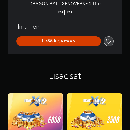
O
DRAGON BALL XENOVERSE 2 Lite
V
E
PS4
PS5
R
S
Ilmainen
E
2
L
Lisää kirjastoon
i
t
e
Lisäosat