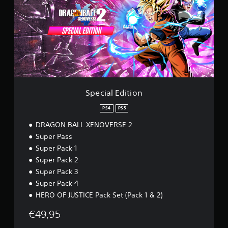
l
i
e
a
l
E
d
i
t
i
o
n
Special Edition
PS4
PS5
DRAGON BALL XENOVERSE 2
Super Pass
Super Pack 1
Super Pack 2
Super Pack 3
Super Pack 4
HERO OF JUSTICE Pack Set (Pack 1 & 2)
€49,95