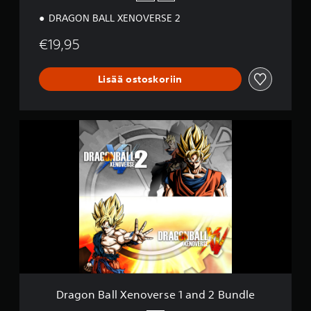
DRAGON BALL XENOVERSE 2
€19,95
Lisää ostoskoriin
D
r
a
g
o
n
B
a
l
l
X
e
n
o
Dragon Ball Xenoverse 1 and 2 Bundle
v