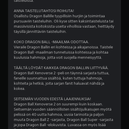
taisteluissa.
6
ANNA TAISTELUTAHTOSI ROIHUTA!
2
Osallistu Dragon Ballille tyypillisiin hurjiin ja toimintaa
pursuaviin taisteluihin. Oli kyse sitten kaksintaisteluista tai
9
massiivisista koitoksista useita vihollisia vastaan, heittäydy
täysillä jännittäviin taisteluihin.
2
KOKO DRAGON BALL -MAAILMA ODOTTAA.
6
Vieraile Dragon Ballin eri kohteissa ja aikajanoissa. Taistele
Dragon Ball -maailman tunnetuissa kohteissa ja kohtaa
a
kuuluisia hahmoja, jotta voit suojella menneisyyttä.
r
TÄÄLTÄ LÖYDÄT KAIKKEA DRAGON BALLIIN LIITTYVÄÄ.
Dragon Ball Xenoverse 2 -peli on täynnä sarjasta tuttua,
v
faneille suunnattua sisältöä, kuten tuttuja hahmoja,
kohteita ja hetkiä, joita sarjan fanit haluavat nähdä ja
o
kokea.
s
SEITSEMÄN VUODEN EDESTÄ LAAJENNUKSIA!
Dragon Ball Xenoverse 2 on suurempi kuin koskaan.
t
Seitsemän vuoden säännöllisten sisältöjulkaisujen myötä
pelissä on 40 uutta hahmoa, uusia tarinoita ja paljon
e
muuta Dragon Ball Z -sarjasta, Dragon Ball Super -sarjasta
ja jopa Dragon Ball -elokuvista. Luvassa on myös lisää