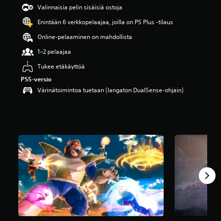
ä
Valinnaisia pelin sisäisiä ostoja
v
Enintään 6 verkkopelaajaa, joilla on PS Plus -tilaus
i
i
Online-pelaaminen on mahdollista
d
e
1–2 pelaajaa
s
Tukee etäkäyttöä
t
ä
PS5-versio
(
Värinätoimintoa tuetaan (langaton DualSense-ohjain)
2
6
2
t
.
a
r
v
o
s
t
e
l
u