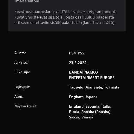
l
ilmaissisältöä!
* Vastuuvapautuslauseke: Tällä sivulla esitetyt animoidut
u
kuvat yhdistelevät sisältöjä, joista osa kuuluu pääpelistä
erikseen ostettaviin sisältöpaketteihin (ladattava sisältö).
a
)
Alusta:
PS4, PS5
Julkaisu:
23.5.2024
Julkaisija:
BANDAI NAMCO
ENTERTAINMENT EUROPE
Lajityypit:
Tappelu, Ajanviete, Toiminta
Ääni:
Englanti, Japani
Näytön kielet:
Englanti, Espanja, Italia,
Puola, Ranska (Ranska),
Saksa, Venäjä