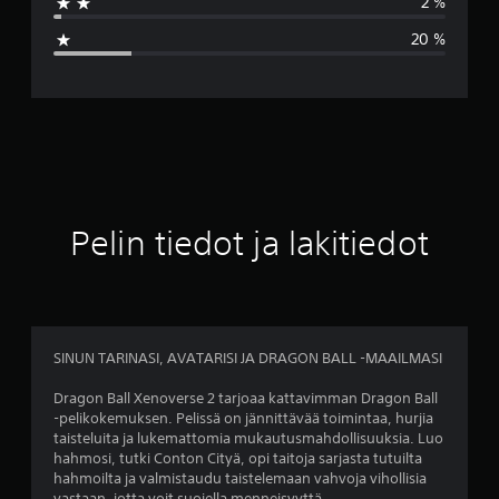
2 %
a
20 %
r
v
o
3
.
Pelin tiedot ja lakitiedot
8
8
t
SINUN TARINASI, AVATARISI JA DRAGON BALL -MAAILMASI
ä
Dragon Ball Xenoverse 2 tarjoaa kattavimman Dragon Ball
-pelikokemuksen. Pelissä on jännittävää toimintaa, hurjia
h
taisteluita ja lukemattomia mukautusmahdollisuuksia. Luo
hahmosi, tutki Conton Cityä, opi taitoja sarjasta tutuilta
t
hahmoilta ja valmistaudu taistelemaan vahvoja vihollisia
vastaan, jotta voit suojella menneisyyttä.