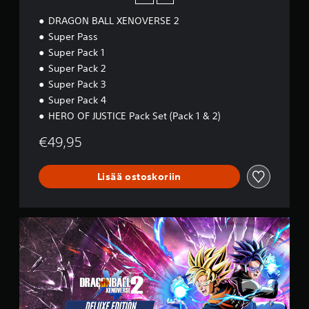
DRAGON BALL XENOVERSE 2
Super Pass
Super Pack 1
Super Pack 2
Super Pack 3
Super Pack 4
HERO OF JUSTICE Pack Set (Pack 1 & 2)
€49,95
Lisää ostoskoriin
D
e
l
u
x
e
E