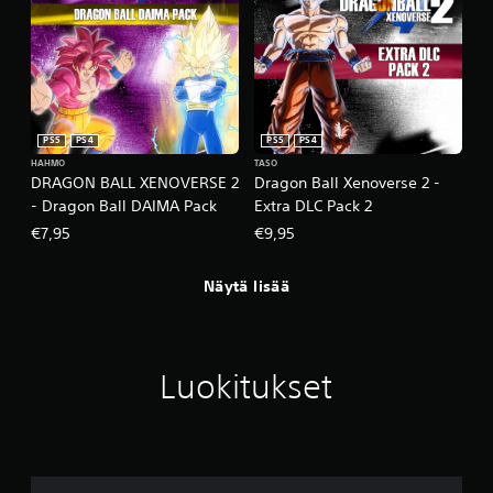
PS5
PS4
PS5
PS4
HAHMO
TASO
DRAGON BALL XENOVERSE 2
Dragon Ball Xenoverse 2 -
- Dragon Ball DAIMA Pack
Extra DLC Pack 2
€7,95
€9,95
Näytä lisää
Luokitukset