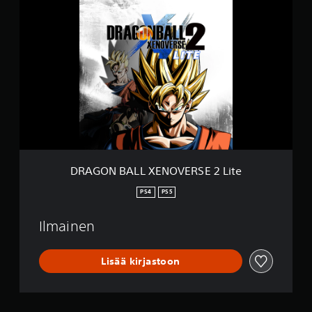
D
R
A
G
O
N
B
A
L
L
X
E
N
O
DRAGON BALL XENOVERSE 2 Lite
V
E
PS4
PS5
R
S
Ilmainen
E
2
L
Lisää kirjastoon
i
t
e