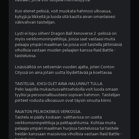
e
Kun etenet pelissä, voit muokata hahmosi ulkoasua,
ä
kykyjä ja liikkeitä ja luoda sitä kautta aivan omanlaisesi
väkivahvan taistelijan.
v
Lysti ei lopu siihen! Dragon Ball Xenoverse 2 -pelissä on
i
myös verkkomoninpelitiloja, joissa saat vastaasi muita
pelaajia ympäri maailman tai joissa voit taistella jättimäisiä
i
vihollisia vastaan muiden pelaajien kanssa Raid Battle -
taisteluissa.
d
Lisäsisältöä on seitsemän vuoden ajalta, joten Conton
e
Cityssä on aina jotain uutta löydettävää ja koettavaa.
TAISTELIJA, JOKSI OLET AINA HALUNNUT TULLA.
s
Pelin laajoilla mukautusvaihtoehdoilla voit luoda omaan
tyyliisi ja persoonallisuuteesi sopivan hahmon. Taistelijan
t
piirteet rodusta ulkoasuun ovat täysin sinusta kiinni.
ä
RAJATON PELIKOKEMUS VERKOSSA.
Taistelu ei pääty koskaan: valittavissa on useita
(
verkkomoninpelitiloja ja pelitapahtumia. Kohtaa muita
pelaajia ympäri maailman hurjissa taisteluissa tai taistele
2
heidän kanssaan massiivisia vihollisia vastaan Raid Battle -