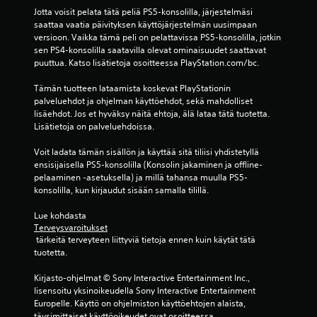
Jotta voisit pelata tätä peliä PS5-konsolilla, järjestelmäsi 
saattaa vaatia päivityksen käyttöjärjestelmän uusimpaan 
versioon. Vaikka tämä peli on pelattavissa PS5-konsolilla, jotkin 
sen PS4-konsolilla saatavilla olevat ominaisuudet saattavat 
puuttua. Katso lisätietoja osoitteessa PlayStation.com/bc.
Tämän tuotteen lataamista koskevat PlayStationin 
palveluehdot ja ohjelman käyttöehdot, sekä mahdolliset 
lisäehdot. Jos et hyväksy näitä ehtoja, älä lataa tätä tuotetta. 
Lisätietoja on palveluehdoissa.
Voit ladata tämän sisällön ja käyttää sitä tiliisi yhdistetyllä 
ensisijaisella PS5-konsolilla (Konsolin jakaminen ja offline-
pelaaminen -asetuksella) ja millä tahansa muulla PS5-
konsolilla, kun kirjaudut sisään samalla tilillä.
Lue kohdasta 
Terveysvaroitukset
 tärkeitä terveyteen liittyviä tietoja ennen kuin käytät tätä 
tuotetta.
Kirjasto-ohjelmat © Sony Interactive Entertainment Inc., 
lisensoitu yksinoikeudella Sony Interactive Entertainment 
Europelle. Käyttö on ohjelmiston käyttöehtojen alaista, 
täysimittaiset käyttöoikeudet ovat osoitteessa 