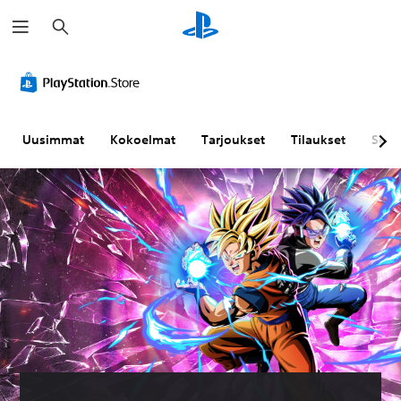
H
a
k
u
Uusimmat
Kokoelmat
Tarjoukset
Tilaukset
Sela