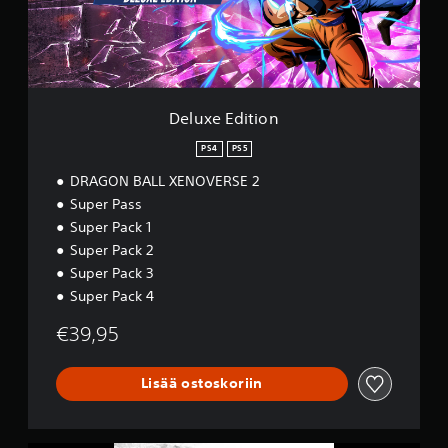
d
i
t
i
o
n
Deluxe Edition
PS4
PS5
DRAGON BALL XENOVERSE 2
Super Pass
Super Pack 1
Super Pack 2
Super Pack 3
Super Pack 4
€39,95
Lisää ostoskoriin