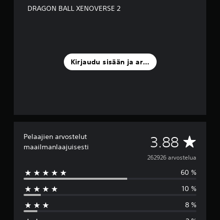
DRAGON BALL XENOVERSE 2
Kirjaudu sisään ja arvostele
Pelaajien arvostelut
K
3.88
maailmanlaajuisesti
e
262926 arvostelua
60 %
s
10 %
k
8 %
i