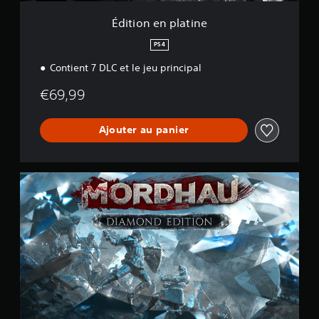
t
i
Édition en platine
n
e
PS4
Contient 7 DLC et le jeu principal
€69,99
Ajouter au panier
É
d
i
t
i
o
n
D
i
a
m