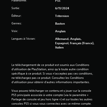
Plateforme:
PS5
t
Sortie:
6/11/2024
o
Éditeur:
Triternion
i
Genres:
Baston
l
Voix:
Anglais
e
Langues à l'écran:
Allemand, Anglais,
Espagnol, Français (France),
s
Italien
s
u
Le téléchargement de ce produit est soumis aux Conditions 
d'utilisation de PlayStation, ainsi qu'à toute autre condition 
r
spécifique à ce produit. Si vous n'acceptez pas ces conditions, 
ne téléchargez pas ce produit. Consultez les Conditions 
5
d'utilisation pour obtenir d'autres informations importantes.
(
Vous pouvez télécharger ce contenu et y jouer sur la console 
PS5 principale associée à votre compte (via le paramètre « 
2
Partage de console et jeu hors ligne ») et sur toutes les autres 
consoles PS5 si vous vous connectez avec ce même compte.