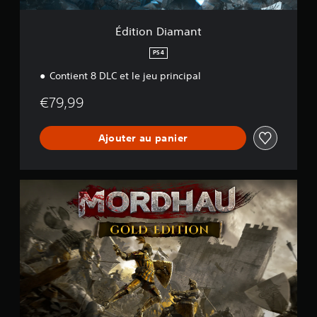
a
n
t
Édition Diamant
PS4
Contient 8 DLC et le jeu principal
€79,99
Ajouter au panier
G
o
l
d
E
d
i
t
i
o
n