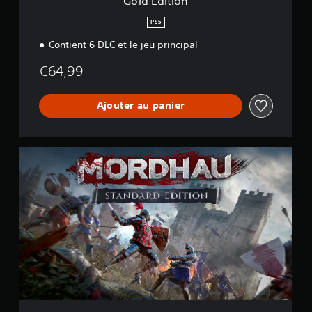
Gold Edition
PS5
Contient 6 DLC et le jeu principal
€64,99
Ajouter au panier
M
O
R
D
H
A
U