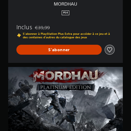
MORDHAU
PS4
Inclus
€39,99
Remise par rapport au prix d'origine de €39,99
S'abonner à PlayStation Plus Extra pour accéder à ce jeu et à
des centaines d'autres du catalogue des jeux
S'abonner
É
d
i
t
i
o
n
e
n
p
l
a