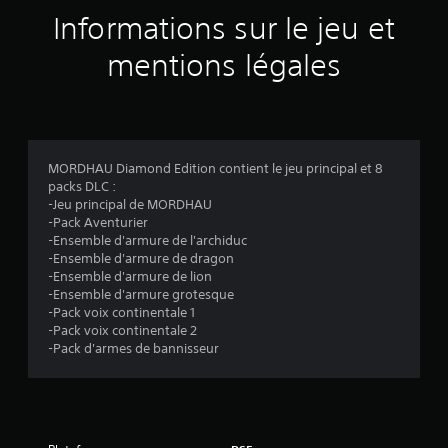
a
Informations sur le jeu et
v
mentions légales
i
s
MORDHAU Diamond Edition contient le jeu principal et 8
packs DLC :
:
-Jeu principal de MORDHAU
-Pack Aventurier
3
-Ensemble d'armure de l'archiduc
-Ensemble d'armure de dragon
.
-Ensemble d'armure de lion
-Ensemble d'armure grotesque
0
-Pack voix continentale 1
-Pack voix continentale 2
5
-Pack d'armes de bannisseur
é