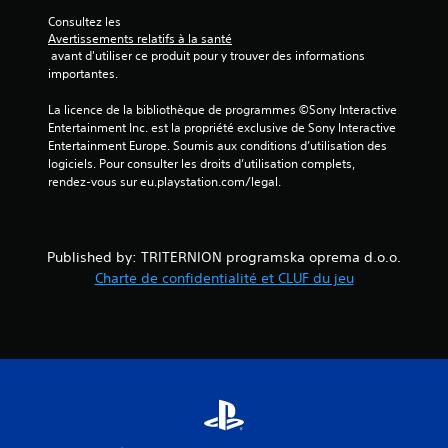
0
Consultez les 
Avertissements relatifs à la santé
8
 avant d'utiliser ce produit pour y trouver des informations 
importantes.
7
La licence de la bibliothèque de programmes ©Sony Interactive 
Entertainment Inc. est la propriété exclusive de Sony Interactive 
Entertainment Europe. Soumis aux conditions d’utilisation des 
a
logiciels. Pour consulter les droits d’utilisation complets, 
rendez-vous sur eu.playstation.com/legal.
v
i
Published by: TRITERNION programska oprema d.o.o.
s
Charte de confidentialité et CLUF du jeu
)