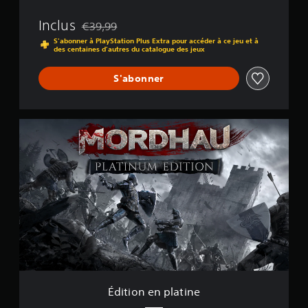
Inclus
€39,99
Remise par rapport au prix d'origine de €39,99
S'abonner à PlayStation Plus Extra pour accéder à ce jeu et à
des centaines d'autres du catalogue des jeux
S'abonner
É
d
i
t
i
o
n
e
n
p
l
a
t
i
Édition en platine
n