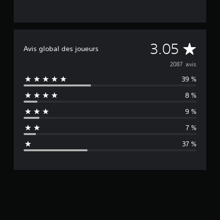
M
3.05
Avis global des joueurs
o
2087 avis
39 %
y
8 %
e
9 %
n
7 %
n
37 %
e
d
e
s