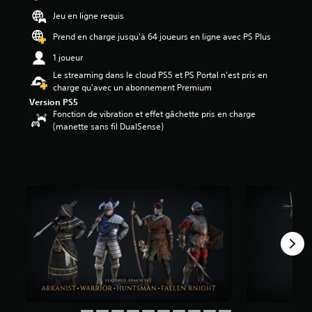
0
Jeu en ligne requis
5
Prend en charge jusqu'à 64 joueurs en ligne avec PS Plus
é
1 joueur
t
o
Le streaming dans le cloud PS5 et PS Portal n'est pris en
i
charge qu'avec un abonnement Premium
l
Version PS5
e
Fonction de vibration et effet gâchette pris en charge
s
(manette sans fil DualSense)
s
u
r
5
(
2
K
a
v
i
s
)