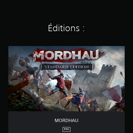
Éditions :
M
O
R
D
H
A
U
MORDHAU
PS5