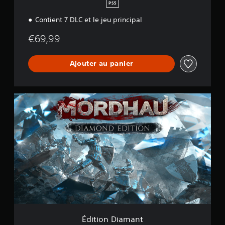
e
PS5
Contient 7 DLC et le jeu principal
€69,99
Ajouter au panier
É
d
i
t
i
o
n
D
i
a
m
a
n
t
Édition Diamant