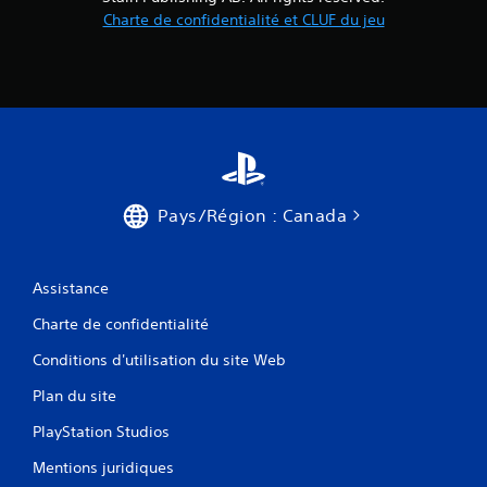
m
Charte de confidentialité et CLUF du jeu
a
n
d
e
s
p
a
r
t
o
Pays/Région : Canada
u
c
h
e
Assistance
s
.
Charte de confidentialité
Conditions d'utilisation du site Web
J
o
Plan du site
u
PlayStation Studios
a
b
Mentions juridiques
l