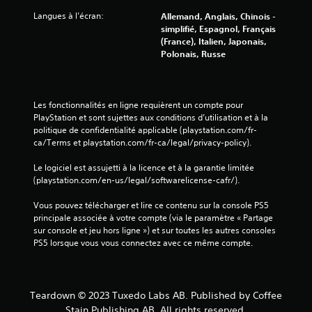
e
r
Langues à l’écran:
Allemand, Anglais, Chinois -
a
simplifié, Espagnol, Français
u
(France), Italien, Japonais,
j
Polonais, Russe
e
u
s
a
Les fonctionnalités en ligne requièrent un compte pour 
n
PlayStation et sont sujettes aux conditions d’utilisation et à la 
s
politique de confidentialité applicable (playstation.com/fr-
u
ca/Terms et playstation.com/fr-ca/legal/privacy-policy).
t
i
Le logiciel est assujetti à la licence et à la garantie limitée 
l
(playstation.com/en-us/legal/softwarelicense-cafr/).
i
s
Vous pouvez télécharger et lire ce contenu sur la console PS5 
e
principale associée à votre compte (via le paramètre « Partage 
r
sur console et jeu hors ligne ») et sur toutes les autres consoles 
l
PS5 lorsque vous vous connectez avec ce même compte.
e
s
c
o
Teardown © 2023 Tuxedo Labs AB. Published by Coffee
m
Stain Publishing AB. All rights reserved.