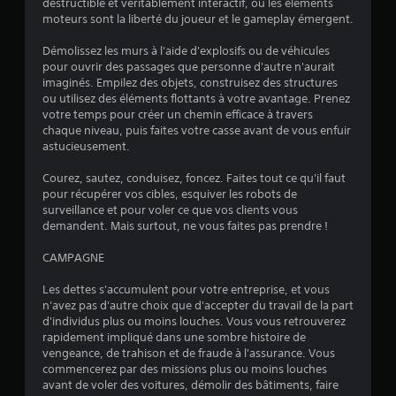
destructible et véritablement interactif, où les éléments
d
l
moteurs sont la liberté du joueur et le gameplay émergent.
e
s
s
q
Démolissez les murs à l'aide d'explosifs ou de véhicules
d
u
pour ouvrir des passages que personne d'autre n'aurait
e
i
imaginés. Empilez des objets, construisez des structures
d
v
ou utilisez des éléments flottants à votre avantage. Prenez
é
o
votre temps pour créer un chemin efficace à travers
t
u
chaque niveau, puis faites votre casse avant de vous enfuir
e
s
astucieusement.
c
p
t
e
Courez, sautez, conduisez, foncez. Faites tout ce qu'il faut
i
r
pour récupérer vos cibles, esquiver les robots de
o
m
surveillance et pour voler ce que vos clients vous
n
e
demandent. Mais surtout, ne vous faites pas prendre !
d
t
e
t
CAMPAGNE
m
r
o
o
Les dettes s'accumulent pour votre entreprise, et vous
u
n
n'avez pas d'autre choix que d'accepter du travail de la part
v
t
d'individus plus ou moins louches. Vous vous retrouverez
e
d
rapidement impliqué dans une sombre histoire de
m
e
vengeance, de trahison et de fraude à l'assurance. Vous
e
r
commencerez par des missions plus ou moins louches
n
e
avant de voler des voitures, démolir des bâtiments, faire
t
p