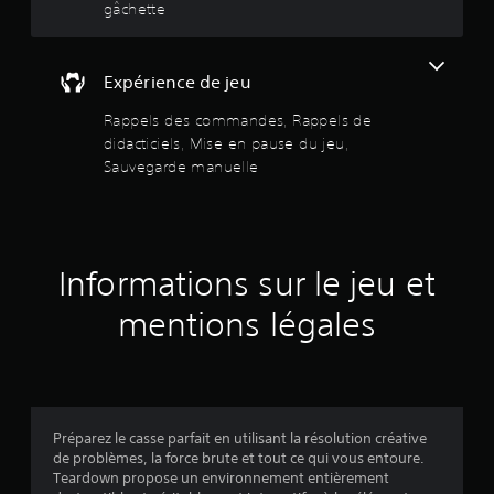
gâchette
i
u
e
j
s
o
e
p
u
o
Expérience de jeu
n
s
i
a
n
Rappels des commandes, Rappels de
s
n
t
didacticiels, Mise en pause du jeu,
s
s
Sauvegarde manuelle
u
d
t
e
i
s
l
a
i
u
s
v
Informations sur le jeu et
e
e
r
g
mentions légales
l
a
e
r
s
d
c
e
o
m
m
a
Préparez le casse parfait en utilisant la résolution créative
m
n
de problèmes, la force brute et tout ce qui vous entoure.
a
u
Teardown propose un environnement entièrement
n
e