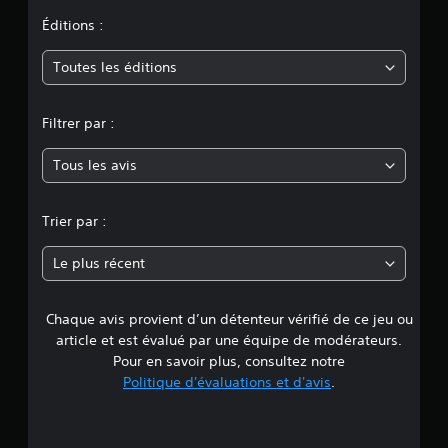
t
b
n
l
Éditions :
i
'
l
m
e
i
Toutes les éditions
x
t
p
o
é
é
d
Filtrer par :
r
y
e
i
s
Tous les avis
e
e
m
n
a
c
n
n
Trier par :
e
e
d
t
n
e
t
Le plus récent
j
e
e
e
s
u
v
Chaque avis provient d’un détenteur vérifié de ce jeu ou
d
o
o
article et est évalué par une équipe de modérateurs.
u
u
e
Pour en savoir plus, consultez notre
e
s
Politique d'évaluations et d'avis
.
n
s
4
m
o
o
n
.
d
t