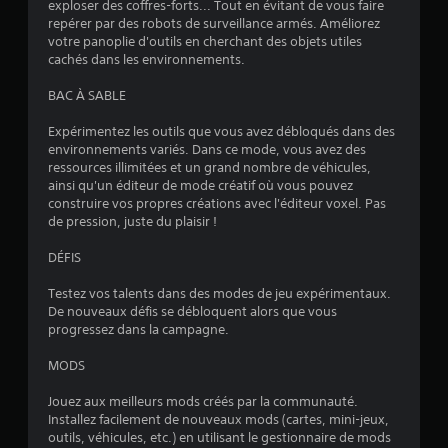
exploser des coffres-forts... Tout en évitant de vous faire
s
r
repérer par des robots de surveillance armés. Améliorez
.
e
votre panoplie d'outils en cherchant des objets utiles
n
cachés dans les environnements.
d
J
r
BAC À SABLE
o
e
u
l
Expérimentez les outils que vous avez débloqués dans des
a
e
environnements variés. Dans ce mode, vous avez des
b
j
ressources illimitées et un grand nombre de véhicules,
e
l
ainsi qu'un éditeur de mode créatif où vous pouvez
u
e
construire vos propres créations avec l'éditeur voxel. Pas
l
s
de pression, juste du plaisir !
à
a
o
DÉFIS
n
ù
s
v
Testez vos talents dans des modes de jeu expérimentaux.
c
o
De nouveaux défis se débloquent alors que vous
o
u
progressez dans la campagne.
m
s
l
m
MODS
'
a
a
n
Jouez aux meilleurs mods créés par la communauté.
v
d
Installez facilement de nouveaux mods (cartes, mini-jeux,
e
outils, véhicules, etc.) en utilisant le gestionnaire de mods
e