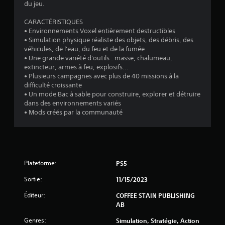
z
du jeu.
p
l
a
a
CARACTÉRISTIQUES
r
i
• Environnements Voxel entièrement destructibles
t
s
• Simulation physique réaliste des objets, des débris, des
s
o
véhicules, de l'eau, du feu et de la fumée
é
u
• Une grande variété d'outils : masse, chalumeau,
.
c
extincteur, armes à feu, explosifs...
h
• Plusieurs campagnes avec plus de 40 missions à la
difficulté croissante
e
• Un mode Bac à sable pour construire, explorer et détruire
s
dans des environnements variés
V
• Mods créés par la communauté
o
u
s
p
o
u
Plateforme:
PS5
v
Sortie:
11/15/2023
e
z
Éditeur:
COFFEE STAIN PUBLISHING
j
AB
o
u
Genres:
Simulation, Stratégie, Action