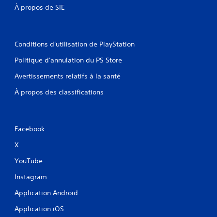
e
À propos de SIE
s
a
n
Conditions d'utilisation de PlayStation
s
a
Politique d'annulation du PS Store
c
t
Avertissements relatifs à la santé
i
À propos des classifications
v
e
r
l
Facebook
a
v
X
i
b
YouTube
r
Instagram
a
t
Application Android
i
Application iOS
o