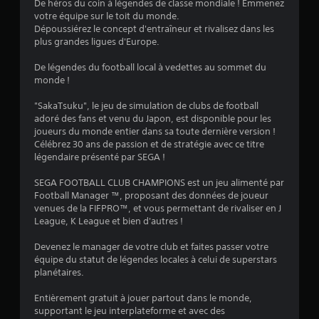
De héros du coin à légendes de classe mondiale ! Emmenez
votre équipe sur le toit du monde.
:
Dépoussiérez le concept d'entraîneur et rivalisez dans les
plus grandes ligues d'Europe.
3
De légendes du football local à vedettes au sommet du
.
monde !
0
"SakaTsuku", le jeu de simulation de clubs de football
adoré des fans et venu du Japon, est disponible pour les
3
joueurs du monde entier dans sa toute dernière version !
Célébrez 30 ans de passion et de stratégie avec ce titre
légendaire présenté par SEGA !
é
SEGA FOOTBALL CLUB CHAMPIONS est un jeu alimenté par
Football Manager ™, proposant des données de joueur
t
venues de la FIFPRO™, et vous permettant de rivaliser en J
League, K League et bien d'autres !
o
Devenez le manager de votre club et faites passer votre
équipe du statut de légendes locales à celui de superstars
i
planétaires.
l
Entièrement gratuit à jouer partout dans le monde,
supportant le jeu interplateforme et avec des
e