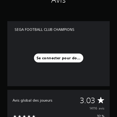
SEGA FOOTBALL CLUB CHAMPIONS
Se connecter pour donner un avis
M
3.03
Avis global des joueurs
o
14116 avis
32 %