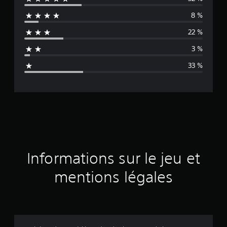
y
8 %
e
22 %
n
3 %
n
33 %
e
d
e
s
a
Informations sur le jeu et
v
mentions légales
i
s