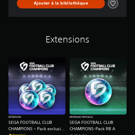
Ajouter à la bibliothèque
I
O
N
S
Extensions
EXTENSION
MONNAIE VIRTUELLE
SEGA FOOTBALL CLUB
SEGA FOOTBALL CLUB
CHAMPIONS – Pack exclusif
CHAMPIONS-Pack RB A
PlayStation®Plus
Essential