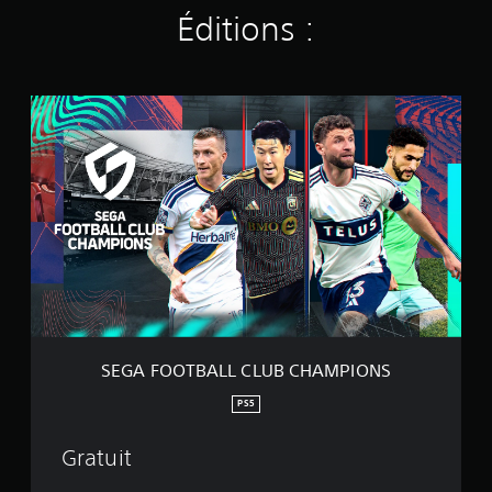
Éditions :
S
E
G
A
F
O
O
T
B
A
L
L
C
L
SEGA FOOTBALL CLUB CHAMPIONS
U
B
PS5
C
H
Gratuit
A
M