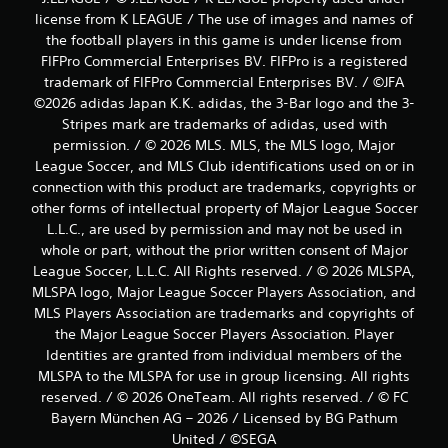
license from K LEAGUE / The use of images and names of
the football players in this game is under license from
FIFPro Commercial Enterprises BV. FIFPro is a registered
trademark of FIFPro Commercial Enterprises BV. / ©JFA
©2026 adidas Japan K.K. adidas, the 3-Bar logo and the 3-
Stripes mark are trademarks of adidas, used with
permission. / © 2026 MLS. MLS, the MLS logo, Major
League Soccer, and MLS Club identifications used on or in
connection with this product are trademarks, copyrights or
other forms of intellectual property of Major League Soccer
L.L.C., are used by permission and may not be used in
whole or part, without the prior written consent of Major
League Soccer, L.L.C. All Rights reserved. / © 2026 MLSPA,
MLSPA logo, Major League Soccer Players Association, and
MLS Players Association are trademarks and copyrights of
the Major League Soccer Players Association. Player
Identities are granted from individual members of the
MLSPA to the MLSPA for use in group licensing. All rights
reserved. / © 2026 OneTeam. All rights reserved. / © FC
Bayern München AG – 2026 / Licensed by BG Pathum
United / ©SEGA