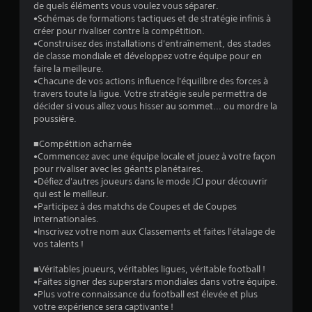
de quels éléments vous voulez vous séparer.
a
•Schémas de formations tactiques et de stratégie infinis à
créer pour rivaliser contre la compétition.
v
•Construisez des installations d'entraînement, des stades
de classe mondiale et développez votre équipe pour en
i
faire la meilleure.
•Chacune de vos actions influence l'équilibre des forces à
travers toute la ligue. Votre stratégie seule permettra de
s
décider si vous allez vous hisser au sommet... ou mordre la
poussière.
)
■Compétition acharnée
•Commencez avec une équipe locale et jouez à votre façon
pour rivaliser avec les géants planétaires.
•Défiez d'autres joueurs dans le mode JCJ pour découvrir
qui est le meilleur.
•Participez à des matchs de Coupes et de Coupes
internationales.
•Inscrivez votre nom aux Classements et faites l'étalage de
vos talents !
■Véritables joueurs, véritables ligues, véritable football !
•Faites signer des superstars mondiales dans votre équipe.
•Plus votre connaissance du football est élevée et plus
votre expérience sera captivante !