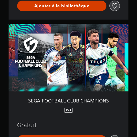
P
Ajouter à la bibliothèque
I
O
N
S
S
E
G
A
F
O
O
T
B
A
L
L
C
L
SEGA FOOTBALL CLUB CHAMPIONS
U
B
PS4
C
H
Gratuit
A
M
P