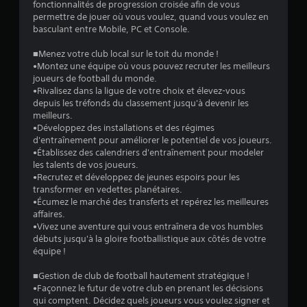
fonctionnalités de progression croisée afin de vous
permettre de jouer où vous voulez, quand vous voulez en
s
basculant entre Mobile, PC et Console.
s
■Menez votre club local sur le toit du monde !
•Montez une équipe où vous pouvez recruter les meilleurs
u
joueurs de football du monde.
•Rivalisez dans la ligue de votre choix et élevez-vous
r
depuis les tréfonds du classement jusqu'à devenir les
meilleurs.
5
•Développez des installations et des régimes
d'entraînement pour améliorer le potentiel de vos joueurs.
(
•Établissez des calendriers d'entraînement pour modeler
les talents de vos joueurs.
1
•Recrutez et développez de jeunes espoirs pour les
transformer en vedettes planétaires.
4
•Écumez le marché des transferts et repérez les meilleures
affaires.
1
•Vivez une aventure qui vous entraînera de vos humbles
débuts jusqu'à la gloire footballistique aux côtés de votre
1
équipe !
6
■Gestion de club de football hautement stratégique !
•Façonnez le futur de votre club en prenant les décisions
qui comptent. Décidez quels joueurs vous voulez signer et