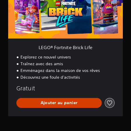
F
o
r
t
n
i
t
e
B
LEGO® Fortnite Brick Life
r
i
Explorez ce nouvel univers
c
Traînez avec des amis
k
Emménagez dans la maison de vos rêves
L
i
Découvrez une foule d'activités
f
e
Gratuit
Ajouter au panier