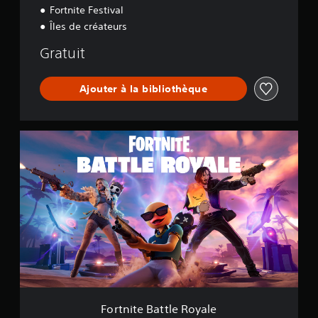
Fortnite Festival
Îles de créateurs
Gratuit
Ajouter à la bibliothèque
F
o
r
t
n
i
t
e
B
a
t
t
l
e
Fortnite Battle Royale
R