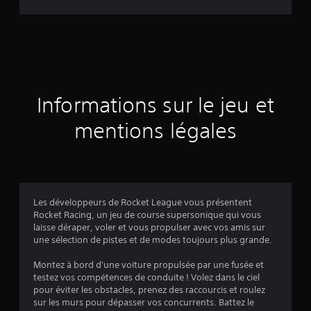
d
e
s
a
Informations sur le jeu et
v
mentions légales
i
s
Les développeurs de Rocket League vous présentent
Rocket Racing, un jeu de course supersonique qui vous
:
laisse déraper, voler et vous propulser avec vos amis sur
une sélection de pistes et de modes toujours plus grande.
4
Montez à bord d'une voiture propulsée par une fusée et
.
testez vos compétences de conduite ! Volez dans le ciel
pour éviter les obstacles, prenez des raccourcis et roulez
3
sur les murs pour dépasser vos concurrents. Battez le