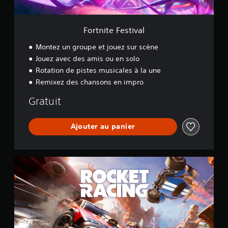
t
i
v
Fortnite Festival
a
l
Montez un groupe et jouez sur scène
Jouez avec des amis ou en solo
Rotation de pistes musicales à la une
Remixez des chansons en impro
Gratuit
Ajouter au panier
R
o
c
k
e
t
R
a