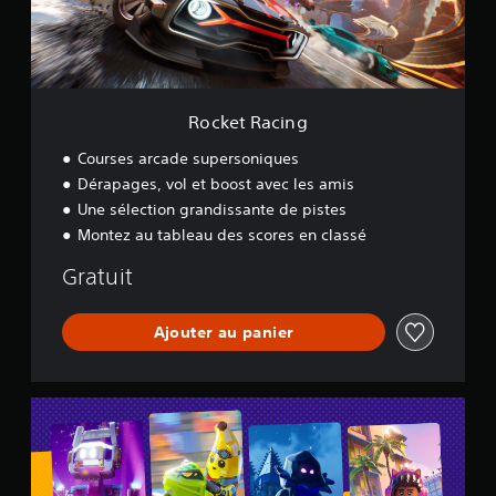
c
i
n
g
Rocket Racing
Courses arcade supersoniques
Dérapages, vol et boost avec les amis
Une sélection grandissante de pistes
Montez au tableau des scores en classé
Gratuit
Ajouter au panier
L
E
G
O
®