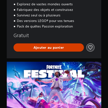
y
Explorez de vastes mondes ouverts
s
Fabriquez des objets et construisez
s
e
Survivez seul ou à plusieurs
y
Des versions LEGO® pour vos tenues
Pack de quêtes Passion exploration
Gratuit
Ajouter au panier
F
o
r
t
n
i
t
e
F
e
s