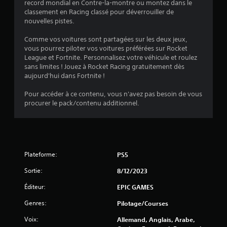
record mondial en Contre-la-montre ou montez dans le
1
classement en Racing classé pour déverrouiller de
nouvelles pistes.
Comme vos voitures sont partagées sur les deux jeux,
é
vous pourrez piloter vos voitures préférées sur Rocket
League et Fortnite. Personnalisez votre véhicule et roulez
t
sans limites ! Jouez à Rocket Racing gratuitement dès
aujourd'hui dans Fortnite !
o
Pour accéder à ce contenu, vous n'avez pas besoin de vous
procurer le pack/contenu additionnel.
i
l
e
Plateforme:
PS5
s
Sortie:
8/12/2023
s
Éditeur:
EPIC GAMES
u
Genres:
Pilotage/Courses
r
Voix:
Allemand, Anglais, Arabe,