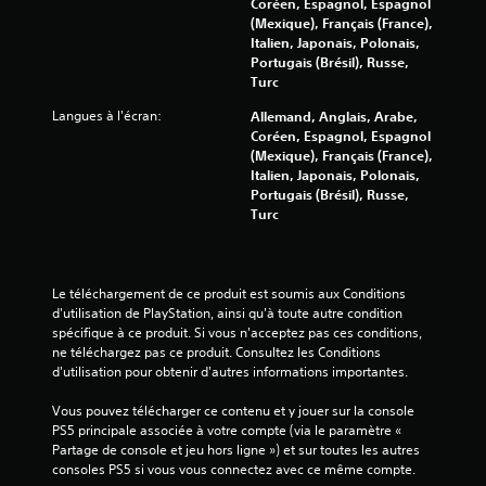
Coréen, Espagnol, Espagnol
5
(Mexique), Français (France),
Italien, Japonais, Polonais,
(
Portugais (Brésil), Russe,
Turc
8
Langues à l'écran:
Allemand, Anglais, Arabe,
Coréen, Espagnol, Espagnol
0
(Mexique), Français (France),
Italien, Japonais, Polonais,
3
Portugais (Brésil), Russe,
Turc
2
5
Le téléchargement de ce produit est soumis aux Conditions 
7
d'utilisation de PlayStation, ainsi qu'à toute autre condition 
spécifique à ce produit. Si vous n'acceptez pas ces conditions, 
5
ne téléchargez pas ce produit. Consultez les Conditions 
d'utilisation pour obtenir d'autres informations importantes.
Vous pouvez télécharger ce contenu et y jouer sur la console 
a
PS5 principale associée à votre compte (via le paramètre « 
Partage de console et jeu hors ligne ») et sur toutes les autres 
v
consoles PS5 si vous vous connectez avec ce même compte.