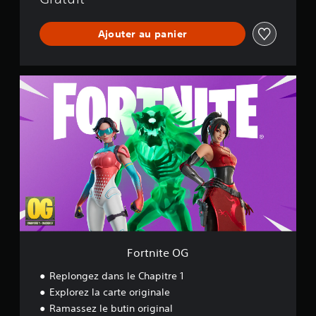
r
l
Ajouter au panier
d
F
o
r
t
n
i
t
e
O
G
Fortnite OG
Replongez dans le Chapitre 1
Explorez la carte originale
Ramassez le butin original