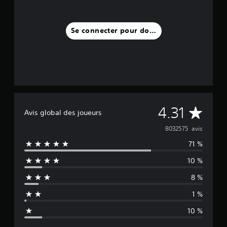
Se connecter pour donner un avis
M
4.31
Avis global des joueurs
o
8032575 avis
71 %
y
10 %
e
8 %
n
1 %
n
10 %
e