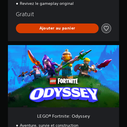
Revivez le gameplay original
Gratuit
Ajouter au panier
L
E
G
O
®
F
o
r
t
n
i
t
e
:
LEGO® Fortnite: Odyssey
O
d
Aventure, survie et construction