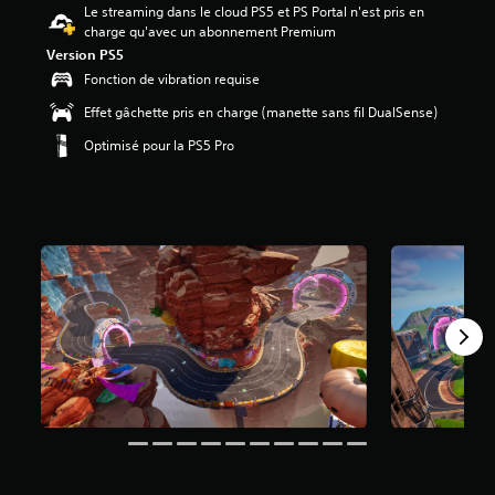
Le streaming dans le cloud PS5 et PS Portal n'est pris en
charge qu'avec un abonnement Premium
é
t
Version PS5
o
Fonction de vibration requise
i
Effet gâchette pris en charge (manette sans fil DualSense)
l
e
Optimisé pour la PS5 Pro
s
s
u
r
5
(
8
M
a
v
i
s
)