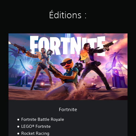
Éditions :
F
o
r
t
n
i
t
e
Fortnite
Fortnite Battle Royale
LEGO® Fortnite
Rocket Racing