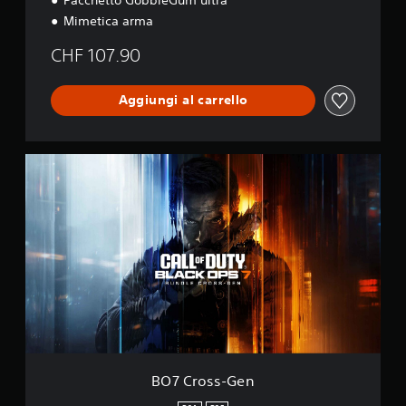
Mimetica arma
CHF 107.90
Aggiungi al carrello
B
O
7
C
r
o
s
s
-
G
e
n
BO7 Cross-Gen