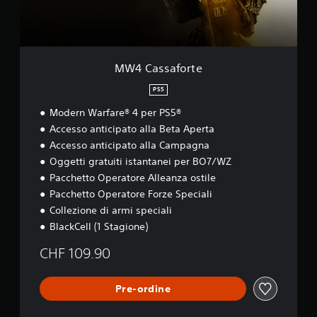
o
r
t
e
MW4 Cassaforte
PS5
Modern Warfare® 4 per PS5®
Accesso anticipato alla Beta Aperta
Accesso anticipato alla Campagna
Oggetti gratuiti istantanei per BO7/WZ
Pacchetto Operatore Alleanza ostile
Pacchetto Operatore Forze Speciali
Collezione di armi speciali
BlackCell (1 Stagione)
CHF 109.90
Pre-ordine