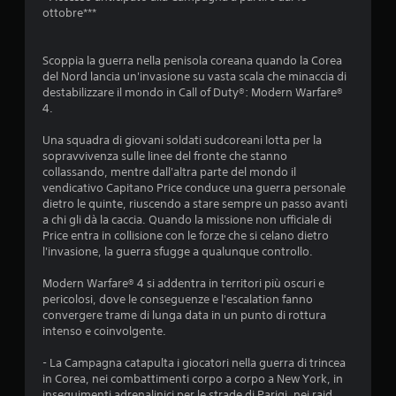
ottobre***
Scoppia la guerra nella penisola coreana quando la Corea
del Nord lancia un'invasione su vasta scala che minaccia di
destabilizzare il mondo in Call of Duty®: Modern Warfare®
4.
Una squadra di giovani soldati sudcoreani lotta per la
sopravvivenza sulle linee del fronte che stanno
collassando, mentre dall'altra parte del mondo il
vendicativo Capitano Price conduce una guerra personale
dietro le quinte, riuscendo a stare sempre un passo avanti
a chi gli dà la caccia. Quando la missione non ufficiale di
Price entra in collisione con le forze che si celano dietro
l'invasione, la guerra sfugge a qualunque controllo.
Modern Warfare® 4 si addentra in territori più oscuri e
pericolosi, dove le conseguenze e l'escalation fanno
convergere trame di lunga data in un punto di rottura
intenso e coinvolgente.
- La Campagna catapulta i giocatori nella guerra di trincea
in Corea, nei combattimenti corpo a corpo a New York, in
inseguimenti adrenalinici per le strade di Parigi, nei raid