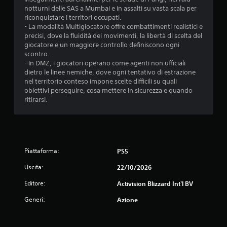
notturni delle SAS a Mumbai e in assalti su vasta scala per
riconquistare i territori occupati.
- La modalità Multigiocatore offre combattimenti realistici e
precisi, dove la fluidità dei movimenti, la libertà di scelta del
giocatore e un maggiore controllo definiscono ogni
scontro.
- In DMZ, i giocatori operano come agenti non ufficiali
dietro le linee nemiche, dove ogni tentativo di estrazione
nel territorio conteso impone scelte difficili su quali
obiettivi perseguire, cosa mettere in sicurezza e quando
ritirarsi.
Piattaforma:
PS5
Uscita:
22/10/2026
Editore:
Activision Blizzard Int'l BV
Generi:
Azione