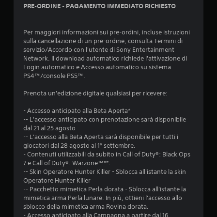
PRE-ORDINE - PAGAMENTO IMMEDIATO RICHIESTO
Per maggiori informazioni sui pre-ordini, incluse istruzioni
sulla cancellazione di un pre-ordine, consulta Termini di
servizio/Accordo con l'utente di Sony Entertainment
Network. Il download automatico richiede l'attivazione di
Login automatico e Accesso automatico su sistema
PS4™/console PS5™.
Prenota un'edizione digitale qualsiasi per ricevere:
- Accesso anticipato alla Beta Aperta*
-- L'accesso anticipato con prenotazione sarà disponibile
dal 21 al 25 agosto
-- L'accesso alla Beta Aperta sarà disponibile per tutti i
giocatori dal 28 agosto al 1° settembre.
- Contenuti utilizzabili da subito in Call of Duty®: Black Ops
7 e Call of Duty®: Warzone™**:
-- Skin Operatore Hunter Killer - Sblocca all'istante la skin
Operatore Hunter Killer
-- Pacchetto mimetica Perla dorata - Sblocca all'istante la
mimetica arma Perla lunare. In più, ottieni l'accesso allo
sblocco della mimetica arma Rovina dorata.
- Accesso anticipato alla Campagna a partire dal 16