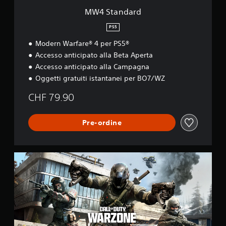
MW4 Standard
PS5
Modern Warfare® 4 per PS5®
Accesso anticipato alla Beta Aperta
Accesso anticipato alla Campagna
Oggetti gratuiti istantanei per BO7/WZ
CHF 79.90
Pre-ordine
C
a
l
l
o
f
D
u