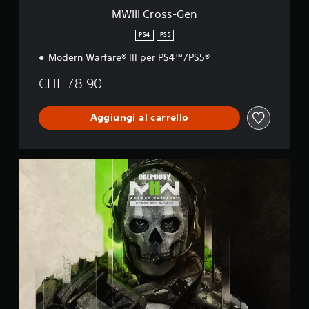
n
MWIII Cross-Gen
PS4
PS5
Modern Warfare® III per PS4™/PS5®
CHF 78.90
Aggiungi al carrello
M
W
I
I
C
r
o
s
s
-
G
e