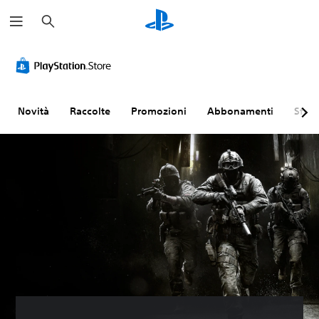
C
e
r
c
a
Novità
Raccolte
Promozioni
Abbonamenti
Sfogl