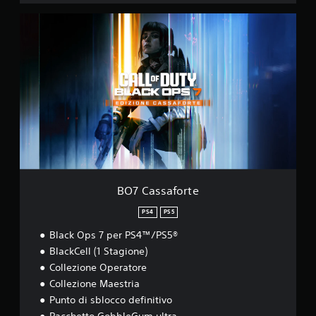
B
O
7
C
a
s
s
a
f
o
r
t
e
BO7 Cassaforte
PS4
PS5
Black Ops 7 per PS4™/PS5®
BlackCell (1 Stagione)
Collezione Operatore
Collezione Maestria
Punto di sblocco definitivo
Pacchetto GobbleGum ultra