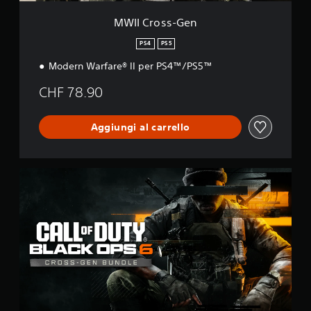
n
MWII Cross-Gen
PS4
PS5
Modern Warfare® II per PS4™/PS5™
CHF 78.90
Aggiungi al carrello
B
O
6
C
r
o
s
s
-
G
e