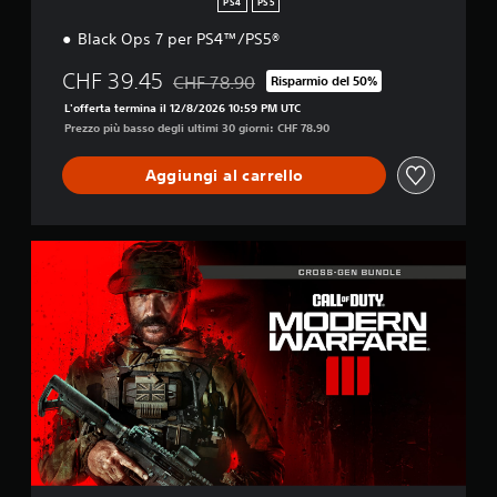
PS4
PS5
Black Ops 7 per PS4™/PS5®
CHF 39.45
CHF 78.90
Risparmio del 50%
Scontato dal prezzo originale di CHF 78.90
L'offerta termina il 12/8/2026 10:59 PM UTC
Prezzo più basso degli ultimi 30 giorni: CHF 78.90
Aggiungi al carrello
M
W
I
I
I
C
r
o
s
s
-
G
e