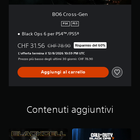
n
BO6 Cross-Gen
PS4
PS5
Black Ops 6 per PS4™/PS5®
CHF 31.56
CHF 78.90
Risparmio del 60%
Scontato dal prezzo originale di CHF 78.90
L'offerta termina il 12/8/2026 10:59 PM UTC
Prezzo più basso degli ultimi 30 giorni: CHF 78.90
Aggiungi al carrello
Contenuti aggiuntivi