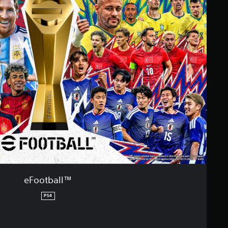
eFootball™
PS4