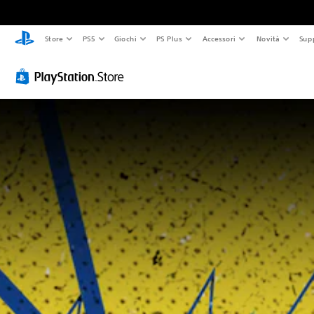
Store
PS5
Giochi
PS Plus
Accessori
Novità
Sup