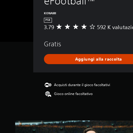
eFootball™
KONAMI
PS4
3.79
592 K valutazi
V
a
l
Gratis
u
t
a
Aggiungi alla raccolta
z
i
o
n
e
Acquisti durante il gioco facoltativi
m
Gioco online facoltativo
e
d
i
a
d
i
3