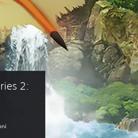
ies 2: 
oni