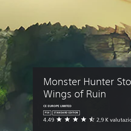
Monster Hunter Stor
Wings of Ruin
CE EUROPE LIMITED
PS4
STANDARD EDITION
4.49
2,9 K valutazi
V
a