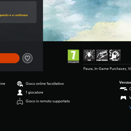
 di €39,99
questo e a centinaia
e di €39,99
Paura, In-Game Purchases, V
Versio
line
Gioco online facoltativo
O
1 giocatore
Gioco in remoto supportato
V