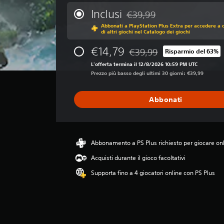
l
u
Inclusi
€39,99
Scontato dal prezzo originale
t
Abbonati a PlayStation Plus Extra per accedere a 
a
di altri giochi nel Catalogo dei giochi
z
i
€14,79
€39,99
Risparmio del 63%
Scontato dal prezzo original
o
L'offerta termina il 12/8/2026 10:59 PM UTC
n
Prezzo più basso degli ultimi 30 giorni: €39,99
e
m
e
Abbonati
d
i
a
d
i
Abbonamento a PS Plus richiesto per giocare on
4
Acquisti durante il gioco facoltativi
.
4
Supporta fino a 4 giocatori online con PS Plus
9
s
t
e
l