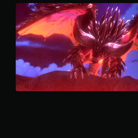
l
e
s
u
c
i
n
q
u
e
d
a
2
,
9
K
v
a
l
u
t
a
z
i