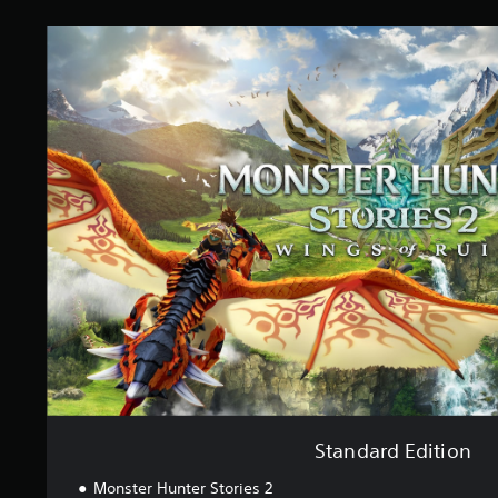
o
S
n
t
i
a
n
d
a
r
d
E
d
i
t
i
o
n
Standard Edition
Monster Hunter Stories 2