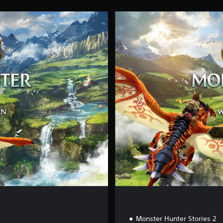
D
e
l
u
x
e
E
d
i
t
i
o
n
Monster Hunter Stories 2