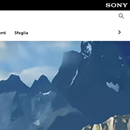
C
e
r
c
a
nti
Sfoglia