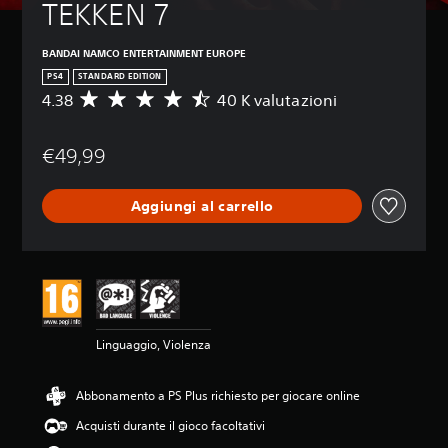
TEKKEN 7
BANDAI NAMCO ENTERTAINMENT EUROPE
PS4
STANDARD EDITION
4.38
40 K valutazioni
V
a
l
€49,99
u
t
a
Aggiungi al carrello
z
i
o
n
e
m
e
d
Linguaggio, Violenza
i
a
d
Abbonamento a PS Plus richiesto per giocare online
i
4
Acquisti durante il gioco facoltativi
.