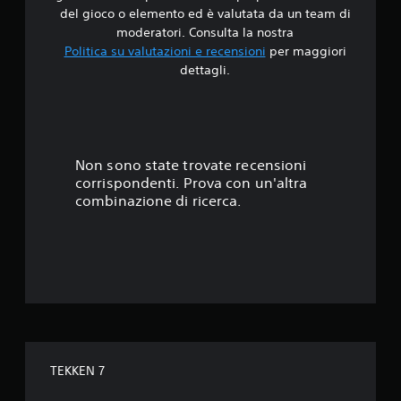
i
del gioco o elemento ed è valutata da un team di
4
moderatori. Consulta la nostra
Politica su valutazioni e recensioni
per maggiori
.
dettagli.
3
8
s
Non sono state trovate recensioni
corrispondenti. Prova con un'altra
t
combinazione di ricerca.
e
l
l
e
s
TEKKEN 7
u