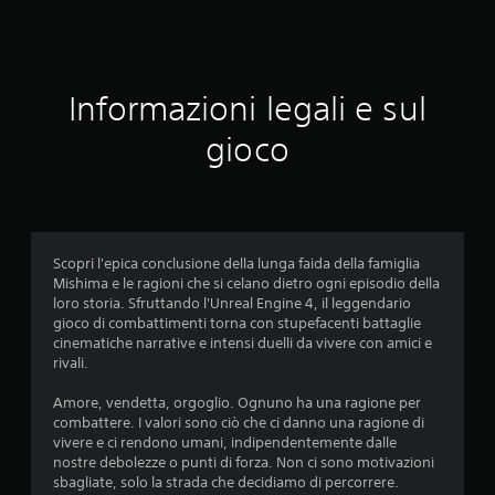
1
v
Informazioni legali e sul
a
gioco
l
u
t
Scopri l'epica conclusione della lunga faida della famiglia
a
Mishima e le ragioni che si celano dietro ogni episodio della
loro storia. Sfruttando l'Unreal Engine 4, il leggendario
z
gioco di combattimenti torna con stupefacenti battaglie
cinematiche narrative e intensi duelli da vivere con amici e
i
rivali.
o
Amore, vendetta, orgoglio. Ognuno ha una ragione per
combattere. I valori sono ciò che ci danno una ragione di
n
vivere e ci rendono umani, indipendentemente dalle
nostre debolezze o punti di forza. Non ci sono motivazioni
i
sbagliate, solo la strada che decidiamo di percorrere.