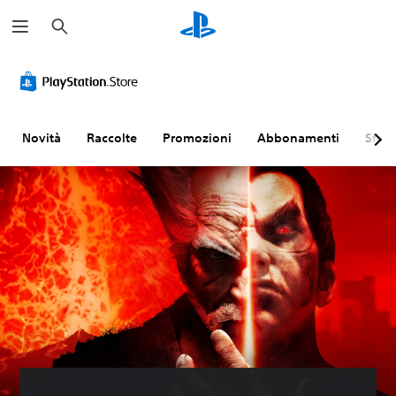
C
e
r
c
a
Novità
Raccolte
Promozioni
Abbonamenti
Sfogl