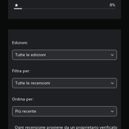
a
8%
z
i
o
n
Edizioni:
e
Tutte le edizioni
m
Filtra per:
e
Tutte le recensioni
d
i
Ordina per:
a
Più recente
d
Ogni recensione proviene da un proprietario verificato