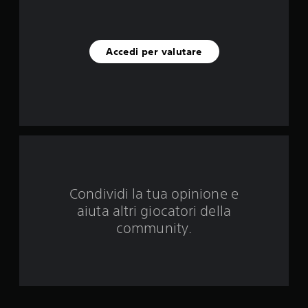
c
i
Accedi per valutare
n
q
u
e
d
Condividi la tua opinione e
a
aiuta altri giocatori della
4
community.
0
5
4