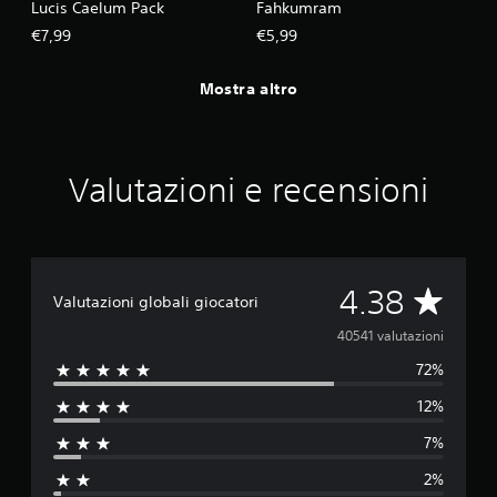
Lucis Caelum Pack
Fahkumram
€7,99
€5,99
Mostra altro
Valutazioni e recensioni
V
4.38
Valutazioni globali giocatori
a
40541 valutazioni
72%
l
12%
u
7%
t
2%