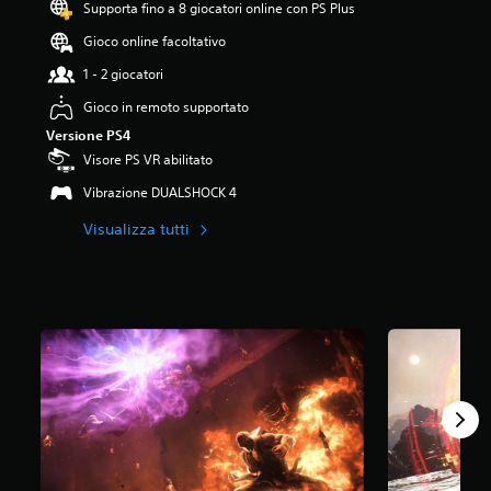
Supporta fino a 8 giocatori online con PS Plus
3
8
Gioco online facoltativo
s
t
1 - 2 giocatori
e
Gioco in remoto supportato
l
l
Versione PS4
e
Visore PS VR abilitato
s
u
Vibrazione DUALSHOCK 4
c
Visualizza tutti
i
n
q
u
e
d
a
4
0
K
v
a
l
u