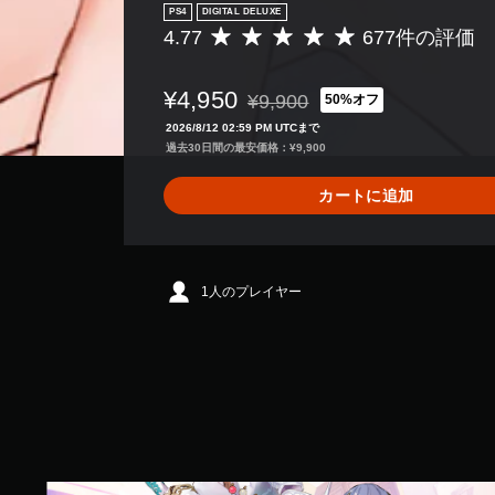
PS4
DIGITAL DELUXE
4.77
677件の評価
評
価
数
¥4,950
¥9,900
50%オフ
は
通常価格¥9,900より値引き
6
2026/8/12 02:59 PM UTCまで
7
過去30日間の最安価格：¥9,900
7
、
カートに追加
平
均
評
価
は
1人のプレイヤー
5
段
階
中
の
4
.
7
7
通