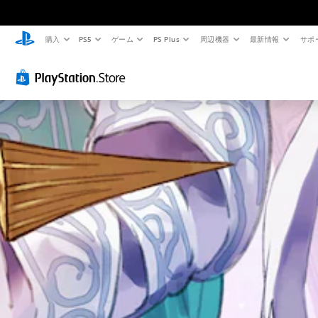
購入
PS5
ゲーム
PS Plus
周辺機器
最新情報
サポ