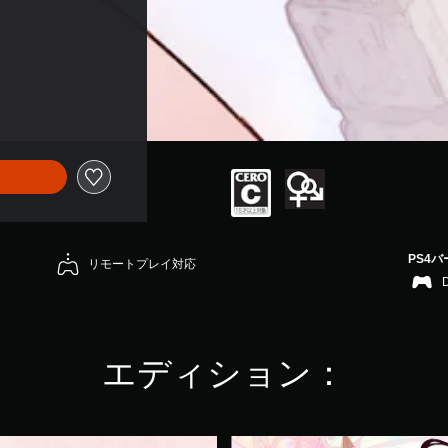
PS4
リモートプレイ対応
エディション：
D