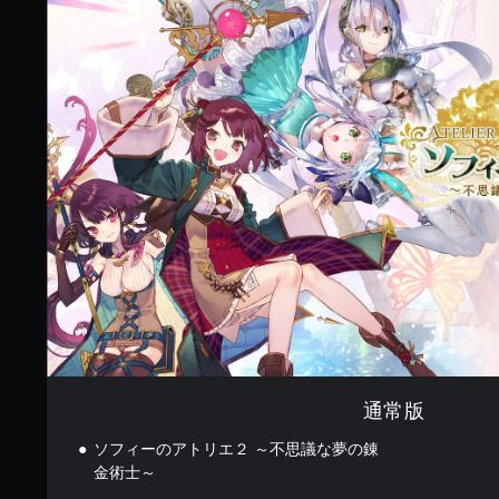
で
常
す
版
通常版
ソフィーのアトリエ２ ～不思議な夢の錬
金術士～