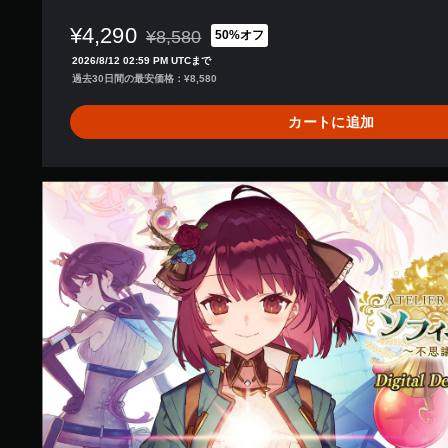
¥4,290
¥8,580
50%オフ
通常価格¥8,580より値引き
2026/8/12 02:59 PM UTCまで
過去30日間の最安価格：¥8,580
カートに追加
D
i
g
i
t
a
l
D
e
l
u
x
e
w