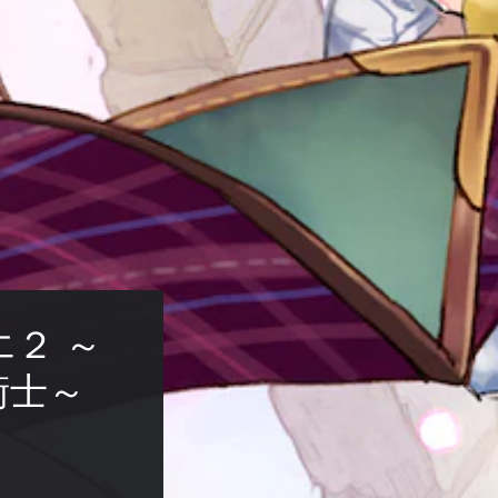
２ ～
士～ 