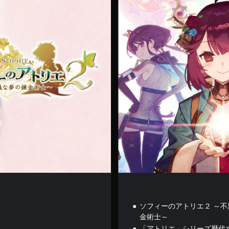
i
g
i
t
a
l
D
e
l
u
x
e
ソフィーのアトリエ２ ～
金術士～
「アトリエ」シリーズ歴代