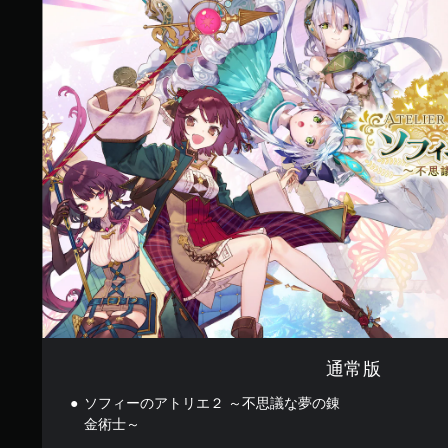
で
常
す
版
通常版
ソフィーのアトリエ２ ～不思議な夢の錬
金術士～