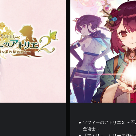
i
g
i
t
a
l
D
e
l
u
x
e
ソフィーのアトリエ２ ～
金術士～
「アトリエ」シリーズ歴代