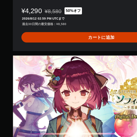
¥4,290
¥8,580
50%オフ
通常価格¥8,580より値引き
2026/8/12 02:59 PM UTCまで
過去30日間の最安価格：¥8,580
カートに追加
D
i
g
i
t
a
l
D
e
l
u
x
e
w