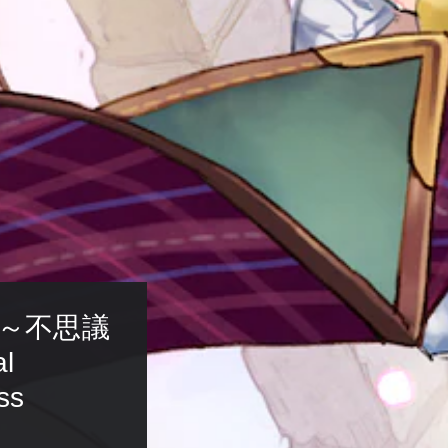
 ～不思議
l 
ss