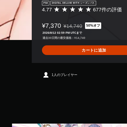
PS4
DIGITAL DELUXE WITH シーズンパス
4.77
677件の評価
評
価
数
¥7,370
¥14,740
50%オフ
は
通常価格¥14,740より値引き
6
2026/8/12 02:59 PM UTCまで
7
過去30日間の最安価格：¥14,740
7
、
カートに追加
平
均
評
価
は
1人のプレイヤー
5
段
階
中
の
4
.
7
7
通