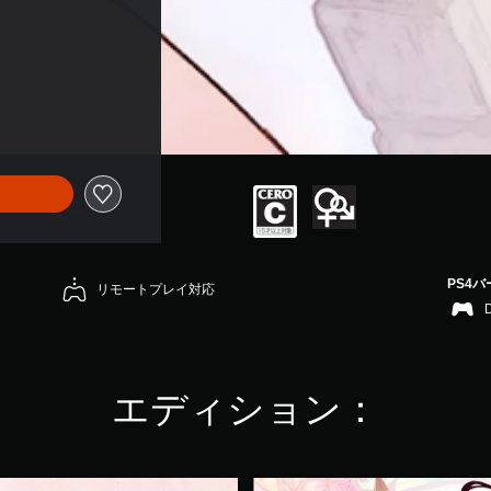
PS4
リモートプレイ対応
エディション：
D