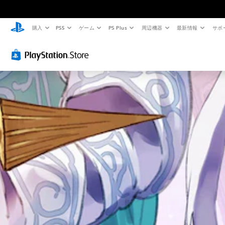
購入
PS5
ゲーム
PS Plus
周辺機器
最新情報
サポ