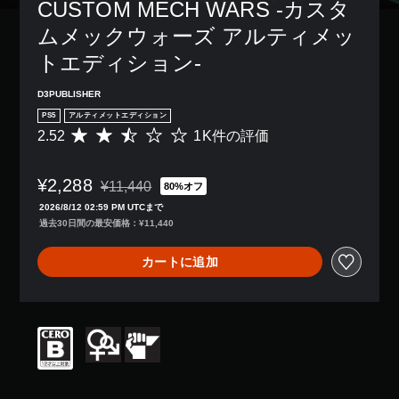
レ
の
CUSTOM MECH WARS -カスタ
き
、
イ
み
ま
ゲ
ムメックウォーズ アルティメッ
ア
字
す
ー
ウ
幕
。
ム
トエディション-
ト
が
全
を
表
体
D3PUBLISHER
使
示
の
っ
さ
PS5
アルティメットエディション
難
た
れ
2.52
1K件の評価
評
易
り
ま
価
度
、
す
数
を
ボ
。
¥2,288
は
下
¥11,440
80%オフ
通常価格¥11,440より値引き
タ
1
げ
2026/8/12 02:59 PM UTCまで
ン
K
る
過去30日間の最安価格：¥11,440
配
、
こ
置
平
と
を
カートに追加
均
が
編
評
で
集
価
き
し
は
ま
て
5
す
、
段
。
操
階
作
中
方
ゲ
の