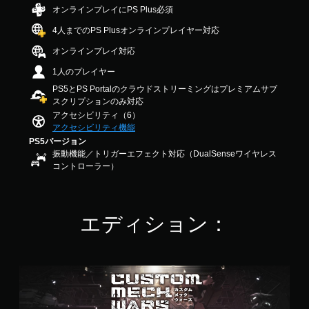
法
ー
2
オンラインプレイにPS Plus必須
を
ム
.
変
4人までのPS Plusオンラインプレイヤー対応
の
5
更
2
一
オンラインプレイ対応
で
で
時
き
す
1人のプレイヤー
停
ま
止
PS5とPS Portalのクラウドストリーミングはプレミアムサブ
す
スクリプションのみ対応
。
ゲ
アクセシビリティ（6）
ー
アクセシビリティ機能
ム
PS5バージョン
の
振動機能／トリガーエフェクト対応（DualSenseワイヤレス
プ
コントローラー）
レ
イ
中
や
ム
エディション：
ー
ビ
ー
パ
ス
ー
タ
ト
ン
の
ダ