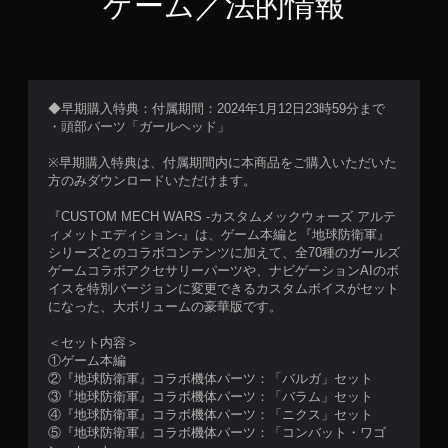
ゲーム／法的情報
◆早期購入特典：付属期間：2024年1月12日23時59分まで
・頭部パーツ「ガールヘッド」
※早期購入特典は、付属期間内に本商品をご購入いただいた
方のみダウンロードいただけます。
『CUSTOM MECH WARS -カスタムメックウォーズ アルテ
ィメットエディション-』は、ゲーム本編と『地球防衛軍』
シリーズとのコラボコンテンツに加えて、全70種のガールズ
ゲームコラボアクセサリーパーツや、ナビゲーションAIのボ
イスを特別バージョンに変更できるカスタムボイスがセット
になった、大ボリュームの豪華版です。
＜セット内容＞
①ゲーム本編
②『地球防衛軍』コラボ機体パーツ：「バルガ」セット
③『地球防衛軍』コラボ機体パーツ：「バラム」セット
④『地球防衛軍』コラボ機体パーツ：「ニクス」セット
⑤『地球防衛軍』コラボ機体パーツ：「コンバット・ワゴ