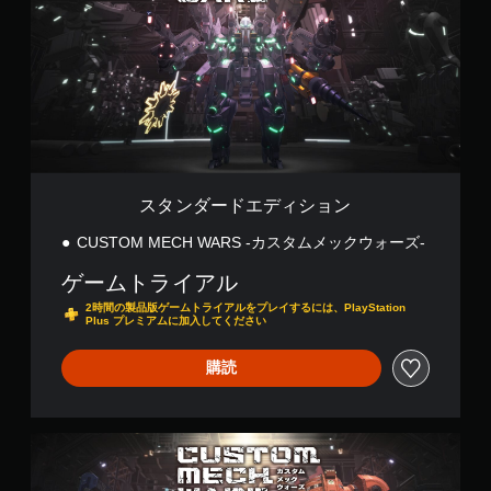
再
ー
生
ド
中
エ
に
デ
、
ィ
ゲ
シ
ー
ョ
ム
ン
を
一
スタンダードエディション
時
停
CUSTOM MECH WARS -カスタムメックウォーズ-
止
で
ゲームトライアル
き
ま
2時間の製品版ゲームトライアルをプレイするには、PlayStation
Plus プレミアムに加入してください
す
。
（
購読
オ
フ
ラ
地
イ
球
ン
防
プ