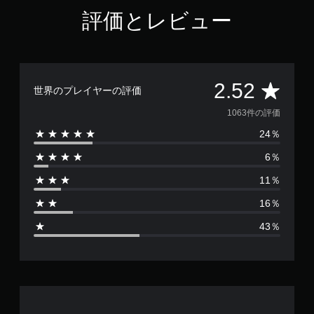
評価とレビュー
評
2.52
世界のプレイヤーの評価
価
1063件の評価
24％
数
6％
は
11％
1
16％
0
43％
6
3
、