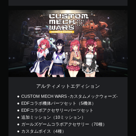
ゲ
ー
ム
ア
を
ル
セ
テ
ー
ィ
ブ
メ
し
ッ
て
ト
中
エ
断
デ
で
ィ
き
シ
、
ョ
セ
ン
ー
アルティメットエディション
ブ
し
CUSTOM MECH WARS -カスタムメックウォーズ-
た
EDFコラボ機体パーツセット（5機体）
と
EDFコラボアクセサリーパーツセット
こ
ろ
追加ミッション（10ミッション）
か
ガールズゲームコラボアクセサリー（70種）
ら
カスタムボイス（4種）
ゲ