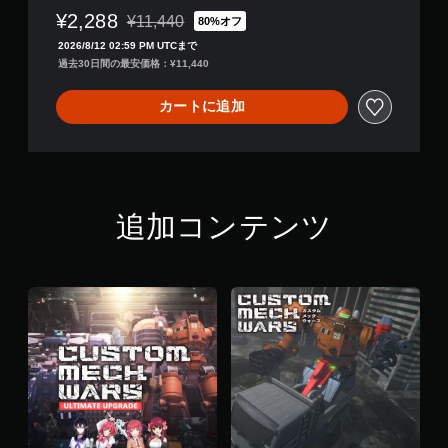
ー
¥2,288
¥11,440
80%オフ
ム
通常価格¥11,440より値引き
を
2026/8/12 02:59 PM UTCまで
再
過去30日間の最安価格：¥11,440
開
で
カートに追加
き
ま
す
。
追加コンテンツ