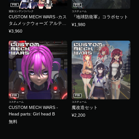
PS5
PS5
追加コンテンツパック
コスチューム
CUSTOM MECH WARS -カス
『地球防衛軍』コラボセット
タムメックウォーズ アルティ
¥1,980
メットアップグレードセット-
¥3,960
PS5
PS5
コスチューム
コスチューム
CUSTOM MECH WARS -
魔改造セット
Head parts: Girl head B
¥2,200
無料