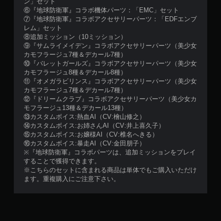
ン」セット
⑥『地球防衛軍』コラボ機体パーツ：「EMC」セット
⑦『地球防衛軍』コラボアクセサリーパーツ：「EDFエンブ
レム」セット
⑧追加ミッション（10ミッション）
⑨『サムライメイデン』コラボアクセサリーパーツ（美少女
カモフラージュ7種＆デカール7種）
⑩『バレットガールズ』コラボアクセサリーパーツ（美少女
カモフラージュ8種＆デカール8種）
⑪『オメガラビリンス』コラボアクセサリーパーツ（美少女
カモフラージュ7種＆デカール7種）
⑫『ドリームクラブ』コラボアクセサリーパーツ（美少女カ
モフラージュ13種＆デカール13種）
⑬カスタムボイス:熱血AI（CV:檜山修之）
⑭カスタムボイス:お姉さんAI（CV:井上喜久子）
⑮カスタムボイス:お嬢様AI（CV:椎名へきる）
⑯カスタムボイス:暴走AI（CV:金田朋子）
※『地球防衛軍』コラボパーツは、追加ミッションをプレイ
することで獲得できます。
※こちらのセットに含まれる商品は単体でもご購入いただけ
ます。重複購入にご注意下さい。