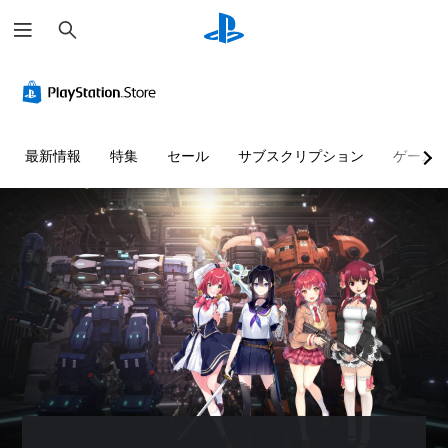
検
索
音
字
ボ
難
量
幕
タ
易
コ
（
ン
度
ン
基
割
調
ト
本
り
整
最新情報
特集
セール
サブスクリプション
ゲーム
ロ
）
当
（
ー
て
基
主
ル
の
本
要
変
）
な
個
ス
更
々
ゲ
ト
（
の
ー
ー
音
基
ム
リ
量
本
の
ー
を
難
）
と
下
易
プ
キ
げ
度
リ
ャ
た
を
セ
ラ
り
変
ッ
ク
消
更
ト
タ
音
し
の
ー
で
て