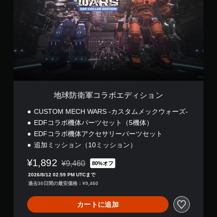
衛
レ
軍
イ
コ
の
ラ
み
ボ
）
エ
デ
手
ィ
動
シ
セ
ョ
ン
ー
地球防衛軍コラボエディション
ブ
CUSTOM MECH WARS -カスタムメックウォーズ-
自
EDFコラボ機体パーツセット（5機体）
分
の
EDFコラボ機体アクセサリーパーツセット
好
追加ミッション（10ミッション）
き
な
¥1,892
¥9,460
80%オフ
タ
通常価格¥9,460より値引き
イ
2026/8/12 02:59 PM UTCまで
ミ
過去30日間の最安価格：¥9,460
ン
グ
カートに追加
で