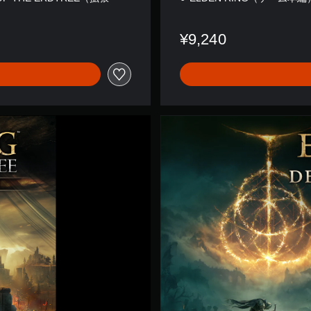
¥9,240
S
O
T
E
デ
ラ
ッ
ク
ス
エ
デ
ィ
シ
ョ
ン