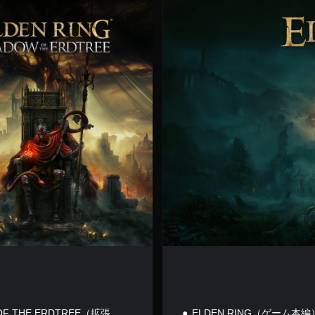
E
L
D
E
N
R
I
N
G
OF THE ERDTREE（拡張
ELDEN RING（ゲーム本編