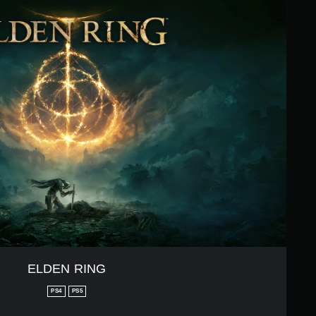
ELDEN RING
PS4
PS5
）