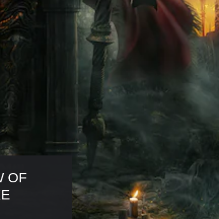
 OF 
E 