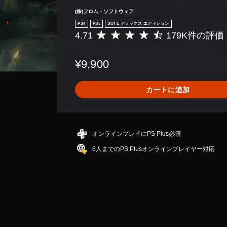
(株)フロム・ソフトウェア
PS4
PS5
SOTE デラックス エディション
4.71
179K件の評価
評
価
数
¥9,900
は
1
7
カートに追加
9
K
、
平
均
オンラインプレイにPS Plus必須
評
6人までのPS Plusオンラインプレイヤー対応
価
は
5
段
階
中
の
4