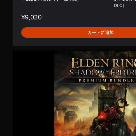
DLC）
¥9,020
カートに追加
プ
レ
ミ
ア
ム
バ
ン
ド
ル