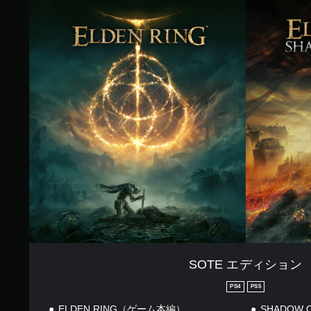
.
S
7
O
1
T
で
E
す
エ
デ
ィ
シ
ョ
ン
SOTE エディション
PS4
PS5
ELDEN RING（ゲーム本編）
SHADOW 