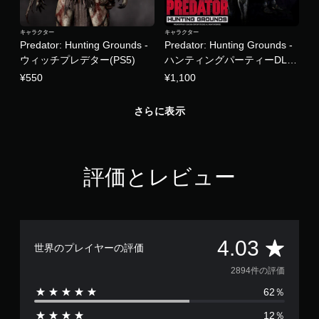
プ
レ
イ
キャラクター
キャラクター
Predator: Hunting Grounds -
Predator: Hunting Grounds -
で
ウィッチプレデター(PS5)
ハンティングパーティーDLC
き
ま
セット ３(PS5)
¥550
¥1,100
す
。
さらに表示
コ
ン
ト
評価とレビュー
ロ
ー
ラ
ー
の
評
4.03
振
世界のプレイヤーの評価
動
価
2894件の評価
機
能
62％
数
な
12％
し