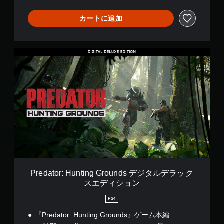
n
り
d
長
カートに追加
s
押
し
す
る
P
こ
r
と
e
な
d
く
a
ゲ
t
ー
o
ム
r
を
:
プ
H
レ
u
イ
n
し
t
た
i
Predator: Hunting Grounds デジタルデラック
り
n
スエディション
メ
g
ニ
G
PS4
ュ
r
ー
o
『Predator: Hunting Grounds』ゲーム本編
を
u