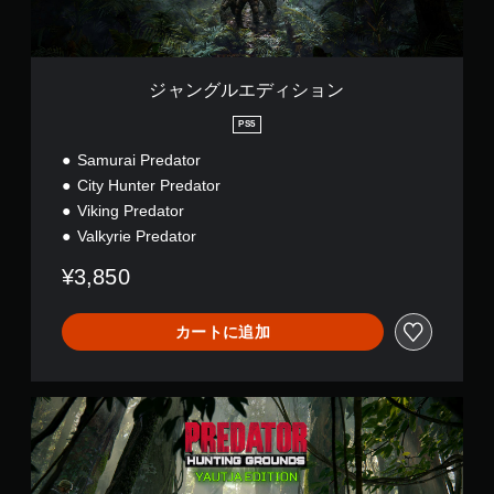
ョ
の
ー
ン
反
と
コ
転
ミ
（
ュ
ジャングルエディション
詳
ニ
細
ケ
PS5
）
ー
Samurai Predator
ゲ
シ
City Hunter Predator
ー
ョ
ム
ン
Viking Predator
で
で
Valkyrie Predator
使
き
用
ま
¥3,850
す
す
る
。
ス
カートに追加
テ
ィ
ッ
ク
Y
操
a
作
u
を
t
、
j