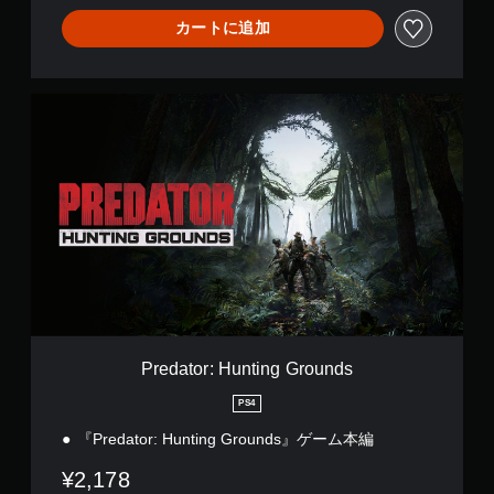
押
カートに追加
し
せ
ず
P
に
r
プ
e
レ
d
イ
a
可
t
能
o
r
同
:
時
H
に
u
複
n
数
t
の
i
ボ
Predator: Hunting Grounds
n
タ
g
ン
PS4
G
を
『Predator: Hunting Grounds』ゲーム本編
r
押
o
し
¥2,178
u
た