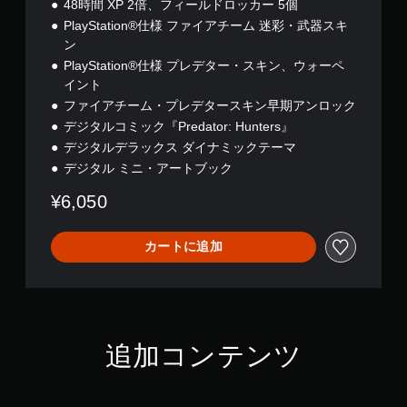
48時間 XP 2倍、フィールドロッカー 5個
操
n
作
PlayStation®仕様 ファイアチーム 迷彩・武器スキ
d
で
ン
s
き
デ
PlayStation®仕様 プレデター・スキン、ウォーペ
ま
ジ
イント
す
タ
ファイアチーム・プレデタースキン早期アンロック
。
ル
デジタルコミック『Predator: Hunters』
デ
ラ
デジタルデラックス ダイナミックテーマ
モ
ッ
ー
デジタル ミニ・アートブック
ク
シ
ス
¥6,050
ョ
エ
ン
デ
コ
ィ
カートに追加
ン
シ
ト
ョ
ロ
ン
ー
ル
な
追加コンテンツ
し
で
プ