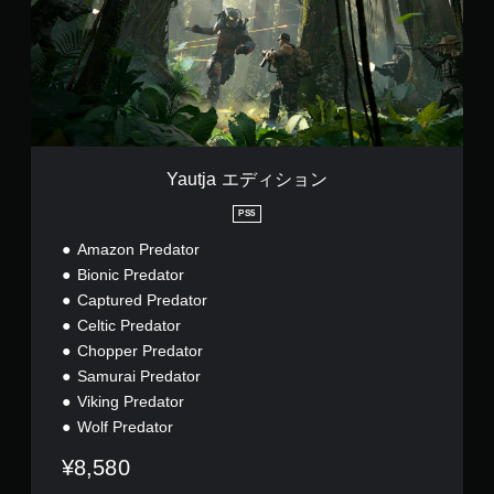
垂
a
直
エ
ま
デ
た
ィ
は
シ
水
ョ
平
ン
方
向
Yautja エディション
に
反
PS5
転
で
Amazon Predator
き
Bionic Predator
ま
Captured Predator
す
Celtic Predator
。
Chopper Predator
Samurai Predator
ボ
タ
Viking Predator
ン
Wolf Predator
を
¥8,580
同
時