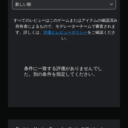
段
新しい順
ク
階
フ
ィ
すべてのレビューはこのゲームまたはアイテムの確認済み
中
ー
ド
所有者によるもので、モデレーターチームで審査されま
の
バ
す。詳しくは、
評価とレビューポリシー
をご確認くださ
ッ
い。
ク
4
を
使
.
わ
ず
0
に
条件に一致する評価がありませんでし
ゲ
3
た。別の条件を指定してください。
ー
ム
で
を
プ
す
レ
イ
で
き
ま
す