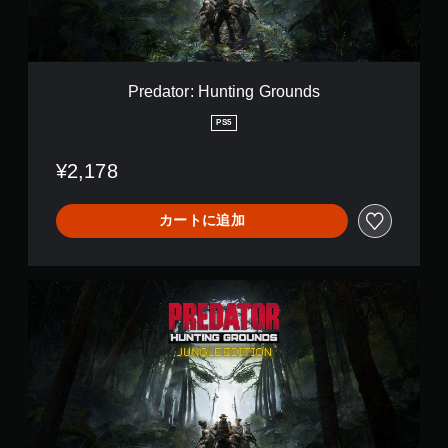
を
る
H
垂
立
よ
u
直
て
う
n
方
た
に
t
向
り
し
i
の
Predator: Hunting Grounds
他
ま
n
感
の
す
g
度
PS5
情
。
G
を
報
r
調
を
¥2,178
o
整
表
u
で
示
n
き
カートに追加
さ
d
ま
せ
s
す
る
。
こ
ジ
と
ャ
で
ス
ン
、
テ
グ
他
ィ
ル
の
ッ
エ
プ
ク
デ
レ
操
ィ
イ
作
シ
ヤ