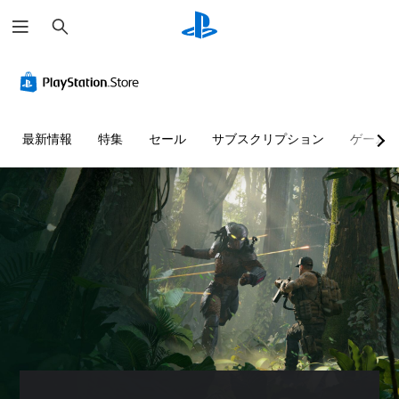
検
索
ハ
音
字
ボ
操
ボ
イ
量
幕
タ
作
イ
コ
コ
（
ン
方
ス
ン
ン
基
割
法
チ
ト
ト
本
り
の
ャ
最新情報
特集
セール
サブスクリプション
ゲーム
ラ
ロ
）
当
確
ッ
ス
ー
て
認
ト
主
ト
ル
の
の
要
ゲ
映
変
文
な
ー
個
像
ス
更
字
ム
々
ト
（
の
変
の
人
ー
操
音
詳
換
物
リ
作
量
細
や
ボ
ー
方
を
キ
）
イ
と
法
下
ャ
ス
ゲ
キ
を
げ
ラ
チ
ー
ャ
い
た
ク
ャ
ム
ラ
つ
り
タ
ッ
の
ク
で
消
ー
ト
ボ
タ
も
音
、
を
タ
ー
見
で
敵
テ