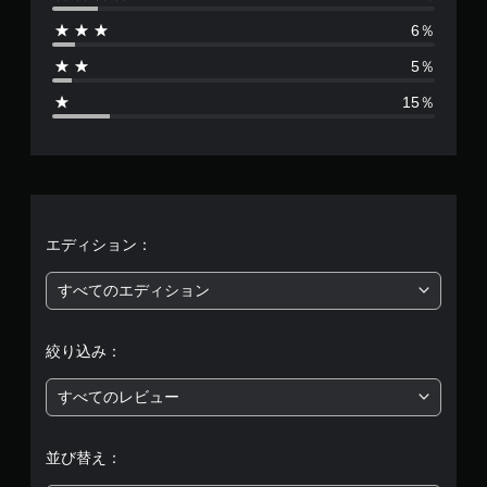
は
で
6％
プ
2
レ
5％
8
イ
15％
可
9
能
コ
4
ン
ト
、
ロ
ー
平
エディション：
ラ
ー
均
すべてのエディション
の
振
評
動
機
絞り込み：
価
能
／
すべてのレビュー
は
ハ
プ
5
テ
並び替え：
ィ
ッ