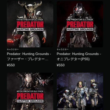
レ
イ
可
能
モ
ー
シ
ョ
ン
コ
キャラクター
キャラクター
ン
Predator: Hunting Grounds -
Predator: Hunting Grounds -
ト
ファーザー・プレデター
オニプレデター(PS5)
ロ
(PS5)
ー
¥550
¥550
ル
を
使
わ
ず
に
ゲ
ー
ム
を