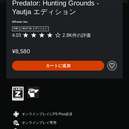
ン
の
Predator: Hunting Grounds - 
ら
き
、
キ
配
み
れ
ま
ア
ス
Yautja エディション
置
字
ま
す
イ
ト
を
幕
す
。
テ
で
カ
が
IllFonic Inc.
。
ム
表
ス
表
、
PS5
YAUTJA エディション
示
3
タ
示
操
4.03
2.8K件の評価
評
練
で
D
マ
さ
作
価
き
習
イ
オ
れ
で
数
ま
ズ
モ
ま
ー
き
¥8,580
は
す
で
す
ー
デ
る
2
。
き
。
ド
ィ
オ
.
ま
カートに追加
ブ
オ
ゲ
8
す
ス
ジ
ー
K
3
。
ポ
ェ
ム
、
D
ク
ッ
の
平
オ
ト
ス
メ
ト
均
ー
な
テ
イ
評
で
デ
ど
ン
価
ィ
場
ィ
を
プ
は
ッ
オ
所
、
レ
5
で
ク
を
背
イ
段
オンラインプレイにPS Plus必須
音
の
マ
景
に
階
声
感
ー
と
オンラインプレイ専用
影
中
を
度
ク
区
響
の