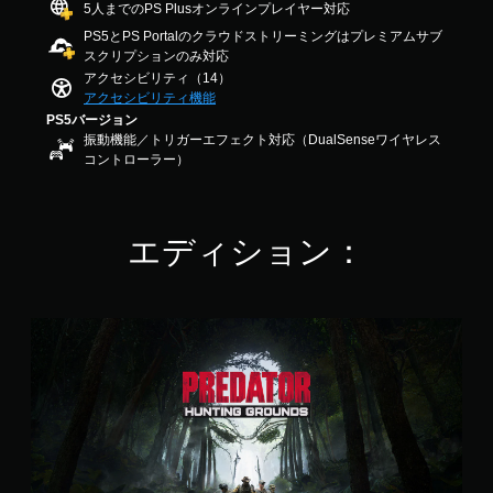
出
5人までのPS Plusオンラインプレイヤー対応
調
別
し
4
音
力
し
整
PS5とPS Portalのクラウドストリーミングはプレミアムサブ
な
.
声
し
て
スクリプションのみ対応
（
い
0
や
て
わ
、
アクセシビリティ（14）
3
詳
テ
、
か
練
アクセシビリティ機能
で
細
キ
あ
り
習
す
PS5バージョン
ス
な
）
や
用
振動機能／トリガーエフェクト対応（DualSenseワイヤレス
ト
た
ゲ
す
の
コントローラー）
に
の
ー
く
モ
よ
周
ム
表
ー
る
囲
で
示
ド
チ
の
使
で
が
ャ
エディション：
あ
用
き
用
ッ
ら
す
ま
意
ト
ゆ
る
す
さ
で
る
各
。
れ
は
場
P
ス
て
な
所
r
テ
い
く
か
e
ィ
ま
、
ら
d
ッ
す
地
音
a
ク
。
図
が
t
の
に
聞
o
水
ピ
こ
r
平
ン
え
:
と