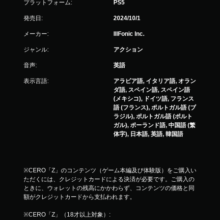
プラットフォーム:
PS5
発売日:
2024/10/1
メーカー:
IllFonic Inc.
ジャンル:
アクション
音声:
英語
表示言語:
アラビア語, イタリア語, オラン
ダ語, スペイン語, スペイン語
(メキシコ), ドイツ語, フランス
語 (フランス), ポルトガル語 (ブ
ラジル), ポルトガル語 (ポルト
ガル), ポーランド語, 中国語 (繁
体字), 日本語, 英語, 韓国語
※CERO「Z」のコンテンツ（ゲーム本編及び体験版）をご購入い
ただくには、クレジットカードによる決済が必要です。ご購入の
ときに、ウォレットの残高にかかわらず、コンテンツの価格と同
額がクレジットカードから支払われます。
※CERO「Z」（18才以上対象）: