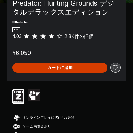
レ
Predator: Hunting Grounds デジ
ら
き
字
キ
イ
れ
ま
幕
ス
タルデラックスエディション
ア
ま
す
な
ト
ウ
す
。
し
で
ト
IllFonic Inc.
。
で
表
を
プ
PS4
示
使
レ
4.03
2.8K件の評価
評
練
で
っ
イ
価
き
習
た
で
数
ま
り
モ
き
¥6,050
は
す
、
ー
ま
2
。
ボ
ド
す
.
タ
カートに追加
。
ゲ
8
ン
ス
ー
K
配
ポ
ム
、
置
字
ッ
の
平
を
幕
メ
ト
均
編
（
イ
評
で
集
基
ン
価
場
し
本
プ
は
て
所
）
レ
5
、
を
イ
段
オンラインプレイにPS Plus必須
操
主
マ
に
階
作
要
ー
ゲーム内課金あり
影
中
方
な
ク
響
の