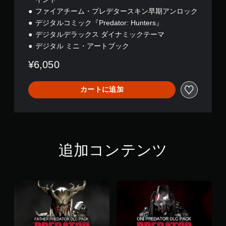
タ
ま
ファイアチーム・プレデタースキン早期アンロック
ル
す
デジタルコミック『Predator: Hunters』
デ
。
ラ
デジタルデラックス ダイナミックテーマ
ッ
デジタル ミニ・アートブック
タ
ク
ッ
ス
¥6,050
チ
エ
操
デ
ィ
作
カートに追加
シ
な
ョ
し
ン
で
プ
レ
追加コンテンツ
イ
可
能
タ
ッ
チ
操
作