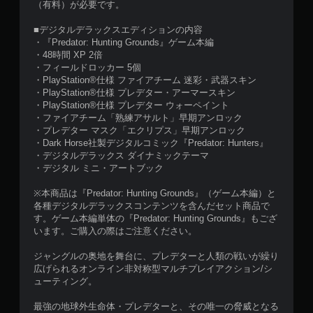
（有料）が必要です。
■デジタルデラックスエディションの内容
・『Predator: Hunting Grounds』ゲーム本編
・48時間 XP 2倍
・フィールドロッカー 5個
・PlayStation®仕様 ファイアチーム 迷彩・武器スキン
・PlayStation®仕様 プレデター・アーマースキン
・PlayStation®仕様 プレデター ウォーペイント
・ファイアチーム「熟練アサルト」早期アンロック
・プレデター マスク「エクリプス」早期アンロック
・Dark Horse社製デジタルコミック『Predator: Hunters』
・デジタルデラックス ダイナミックテーマ
・デジタル ミニ・アートブック
※本商品は『Predator: Hunting Grounds』（ゲーム本編）と
各種デジタルデラックスコンテンツを含んだセット商品で
す。ゲーム本編単体の『Predator: Hunting Grounds』もござ
います。ご購入の際はご注意ください。
ジャングルの奥地を舞台に、プレデターと人類の戦いが繰り
広げられるオンライン非対称型マルチプレイアクション/シ
ューティング。
最強の地球外生命体・プレデターと、その唯一の脅威となる