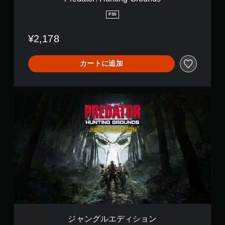
を
）
n
立
g
PS5
ゲ
て
G
ー
た
r
ム
¥2,178
り
o
で
他
u
使
の
n
用
カートに追加
情
d
す
報
s
る
を
各
表
ス
ジ
示
テ
ャ
さ
ィ
ン
せ
ッ
グ
る
ク
ル
こ
の
エ
と
水
デ
で
平
ィ
、
と
シ
他
垂
ョ
の
直
ン
プ
方
レ
向
イ
の
ジャングルエディション
ヤ
感