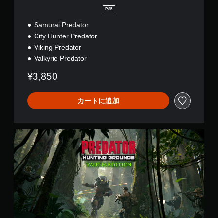
ー
度
PS5
と
を
コ
Samurai Predator
調
ミ
整
City Hunter Predator
ュ
で
ニ
Viking Predator
き
ケ
Valkyrie Predator
ま
ー
す
シ
¥3,850
。
ョ
ン
で
ス
カートに追加
き
テ
ま
ィ
す
ッ
Y
。
ク
a
操
u
作
t
の
j
a
反
エ
転
デ
（
ィ
基
シ
本