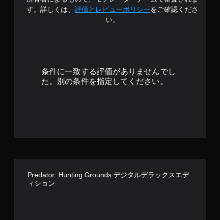
を
の
す。詳しくは、
評価とレビューポリシー
をご確認くださ
プ
い。
レ
4
イ
で
.
き
ま
0
す
条件に一致する評価がありませんでし
。
3
た。別の条件を指定してください。
で
す
Predator: Hunting Grounds デジタルデラックスエデ
ィション