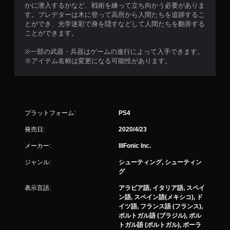
かに潜入するかなど、戦術を練って立ち向かう必要がありま
す。プレデターは木に登って高所から人間たちを追跡するこ
とができ、光学迷彩で身を隠すなどして人間たちを翻弄する
ことができます。
※一部の武器・兵器はゲームの進行によって入手できます。
※アイテム名称は変更になる可能性があります。
プラットフォーム:
PS4
発売日:
2020/4/23
メーカー:
IllFonic Inc.
ジャンル:
シューティング, シューティン
グ
表示言語:
アラビア語, イタリア語, スペイ
ン語, スペイン語(メキシコ), ド
イツ語, フランス語 (フランス),
ポルトガル語 (ブラジル), ポル
トガル語 (ポルトガル), ポーラ