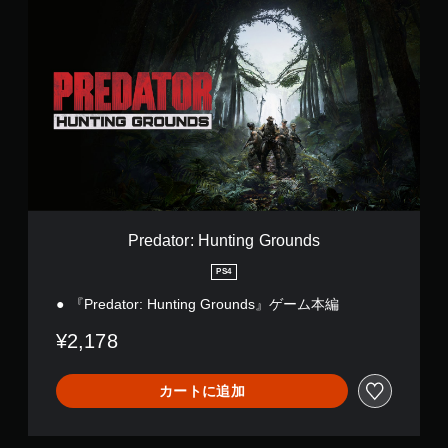
す
r
。
e
d
a
モ
t
ー
o
シ
r
ョ
:
ン
H
コ
u
ン
n
ト
t
i
ロ
Predator: Hunting Grounds
n
ー
g
ル
PS4
G
な
『Predator: Hunting Grounds』ゲーム本編
r
し
o
で
¥2,178
u
プ
n
レ
d
カートに追加
イ
s
可
能