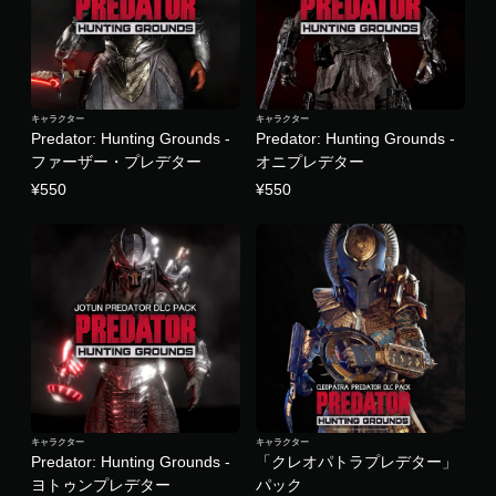
を
使
わ
ず
に
ゲ
キャラクター
キャラクター
ー
Predator: Hunting Grounds -
Predator: Hunting Grounds -
ム
ファーザー・プレデター
オニプレデター
を
プ
¥550
¥550
レ
イ
で
き
ま
す
。
コ
ン
ト
ロ
キャラクター
キャラクター
Predator: Hunting Grounds -
「クレオパトラプレデター」
ー
ヨトゥンプレデター
パック
ラ