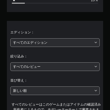
動
8
機
能
9
／
ハ
、
プ
テ
平
エディション：
ィ
ッ
均
ク
すべてのエディション
フ
評
ィ
ー
絞り込み：
価
ド
バ
すべてのレビュー
は
ッ
ク
5
を
並び替え：
使
段
わ
新しい順
ず
階
に
ゲ
ー
すべてのレビューはこのゲームまたはアイテムの確認済み
中
ム
所有者によるもので、モデレーターチームで審査されま