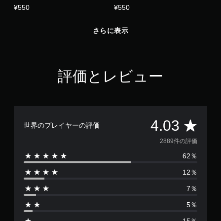
ー
¥550
¥550
の
振
さらに表示
動
機
能
な
評価とレビュー
し
で
プ
レ
イ
評
4.03
可
世界のプレイヤーの評価
能
価
2889件の評価
コ
ン
62％
数
ト
12％
ロ
は
ー
7％
ラ
2
ー
5％
の
8
振
15％