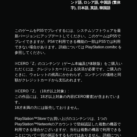
ンド語, ロシア語, 中国語 (繁体
字), 日本語, 英語, 韓国語
このゲームをPS5でプレイするには、システムソフトウェアを最
新バージョンにアップデートしてください。このゲームはPS5で
プレイできますが、PS4で利用できる機能の一部はPS5では利用
できない場合があります。詳細については PlayStation.com/bc を
参照してください。
※CERO「Z」のコンテンツ（ゲーム本編及び体験版）をご購入い
ただくには、クレジットカードによる決済が必要です。ご購入の
ときに、ウォレットの残高にかかわらず、コンテンツの価格と同
額がクレジットカードから支払われます。
※CERO「Z」（18才以上対象）:
この作品には、18才以上対象の内容(CERO審査)が含まれていま
す。
18才未満の方には販売しておりません。
PlayStation™Storeでお買い上げのコンテンツは、1つの
PlayStation™Networkのアカウントで登録認証した複数の機器で
利用できる場合がございますが、当社は複数の機器で利用できる
ことについて一切の保証をするものではありません。詳細につい