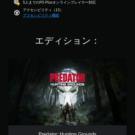
法
ス
5人までのPS Plusオンラインプレイヤー対応
し
4
音
を
ト
アクセシビリティ（13）
な
.
声
変
ー
アクセシビリティ機能
い
0
や
更
リ
、
3
テ
で
ー
練
で
キ
き
と
習
す
ス
ま
キ
用
エディション：
ト
す
ャ
の
に
。
ラ
モ
よ
ク
ー
る
タ
ス
ド
チ
P
ー
テ
が
ャ
r
の
用
ィ
ッ
e
み
意
ッ
ト
d
字
さ
で
ク
a
幕
れ
は
t
が
の
て
な
o
表
感
い
く
r
示
度
ま
、
:
さ
調
す
地
H
れ
整
。
図
u
ま
（
に
n
す
詳
ピ
t
。
細
ン
i
Predator: Hunting Grounds