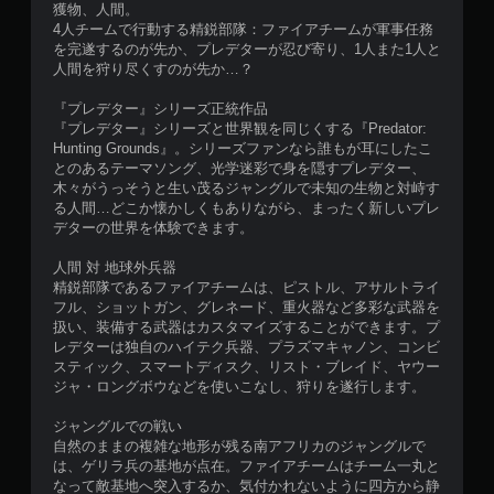
獲物、人間。
4人チームで行動する精鋭部隊：ファイアチームが軍事任務
を完遂するのが先か、プレデターが忍び寄り、1人また1人と
人間を狩り尽くすのが先か…？
『プレデター』シリーズ正統作品
『プレデター』シリーズと世界観を同じくする『Predator:
Hunting Grounds』。シリーズファンなら誰もが耳にしたこ
とのあるテーマソング、光学迷彩で身を隠すプレデター、
木々がうっそうと生い茂るジャングルで未知の生物と対峙す
る人間…どこか懐かしくもありながら、まったく新しいプレ
デターの世界を体験できます。
人間 対 地球外兵器
精鋭部隊であるファイアチームは、ピストル、アサルトライ
フル、ショットガン、グレネード、重火器など多彩な武器を
扱い、装備する武器はカスタマイズすることができます。プ
レデターは独自のハイテク兵器、プラズマキャノン、コンビ
スティック、スマートディスク、リスト・ブレイド、ヤウー
ジャ・ロングボウなどを使いこなし、狩りを遂行します。
ジャングルでの戦い
自然のままの複雑な地形が残る南アフリカのジャングルで
は、ゲリラ兵の基地が点在。ファイアチームはチーム一丸と
なって敵基地へ突入するか、気付かれないように四方から静