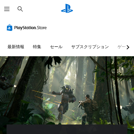
検
索
音
字
ボ
操
ボ
量
幕
タ
作
イ
コ
な
ン
方
ス
ン
し
割
法
チ
ト
で
り
の
ャ
最新情報
特集
セール
サブスクリプション
ゲーム
ロ
プ
当
確
ッ
ー
レ
て
認
ト
ル
イ
の
の
ゲ
可
変
文
ー
個
能
更
字
ム
々
（
の
変
の
音
操
音
基
換
声
作
量
本
に
ボ
方
を
よ
）
イ
法
下
る
ス
プ
を
げ
会
チ
リ
い
た
話
ャ
セ
つ
り
が
ッ
ッ
で
消
な
ト
ト
も
音
く
を
の
見
で
、
テ