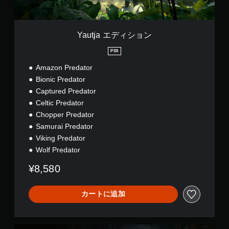
ョ
）
ン
ス
テ
Yautja エディション
ィ
ッ
PS5
ク
Amazon Predator
操
作
Bionic Predator
の
Captured Predator
反
Celtic Predator
転
Chopper Predator
オ
プ
Samurai Predator
シ
Viking Predator
ョ
Wolf Predator
ン
が
¥8,580
用
意
さ
カートに追加
れ
て
い
ま
P