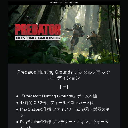
P
モ
r
ー
e
シ
d
ョ
a
ン
t
コ
o
ン
r
ト
:
ロ
H
ー
u
ル
n
を
t
使
i
わ
Predator: Hunting Grounds デジタルデラック
n
ず
スエディション
g
に
G
ゲ
PS4
r
ー
o
『Predator: Hunting Grounds』ゲーム本編
ム
u
を
48時間 XP 2倍、フィールドロッカー 5個
n
プ
PlayStation®仕様 ファイアチーム 迷彩・武器スキ
d
レ
ン
s
イ
デ
PlayStation®仕様 プレデター・スキン、ウォーペ
で
ジ
き
イント