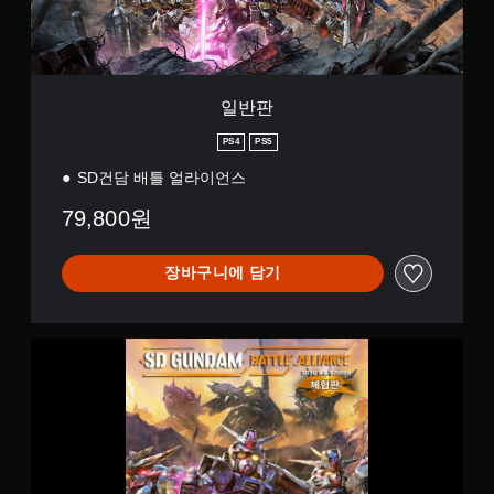
일반판
PS4
PS5
SD건담 배틀 얼라이언스
79,800원
장바구니에 담기
S
D
건
담
배
틀
얼
라