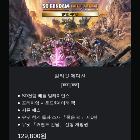
얼
티
밋
에
디
션
얼티밋 에디션
PS4
PS5
SD건담 배틀 얼라이언스
프리미엄 사운드&데이터 팩
시즌 패스
유닛 한계 돌파 소재 「묶음 팩」 제1탄
유닛 「커맨드 건담」 선행 개방권
129,800원