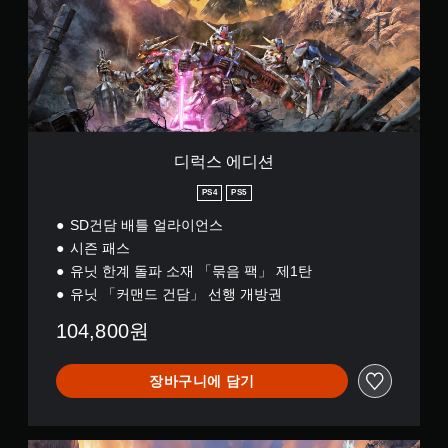
(
션
번
체
자
)
)
디럭스 에디션
PS4
PS5
SD건담 배틀 얼라이언스
시즌 패스
유닛 한계 돌파 소재 「묶음 팩」 제1탄
유닛 「커맨드 건담」 선행 개방권
104,800원
장바구니에 담기