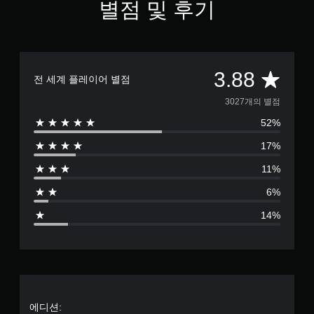
별점 및 후기
총
3.88
전 세계 플레이어 별점
3
3027개의 별점
52%
0
17%
2
11%
7
6%
별
14%
점
으
로
부
에디션: