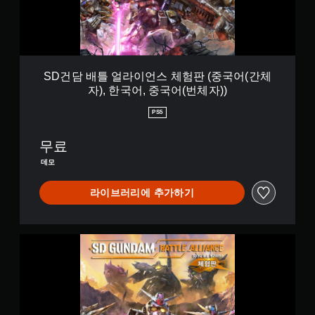
이
언
스
체
험
판
SD건담 배틀 얼라이언스 체험판 (중국어(간체
(
자), 한국어, 중국어(번체자))
중
국
PS5
어
(
무료
간
체
데모
자
)
라이브러리에 추가하기
,
한
국
어
S
,
D
중
건
국
담
어
배
(
틀
번