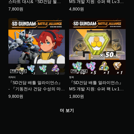
스타트 대시&『SD건담 월드
MS 개발 지원: 슈퍼 팩 Lv.3
삼국창걸전』 팩 (추가 콘텐
(한국어판)
7,800원
4,800원
츠)
PS5
PS4
PS5
PS4
캐릭터
항목
『SD건담 배틀 얼라이언스』
『SD건담 배틀 얼라이언스』
- 『기동전사 건담 수성의 마
MS 개발 지원: 슈퍼 팩 Lv.1
녀』 팩 (한국어판)
(한국어판)
9,800원
1,800원
더 보기