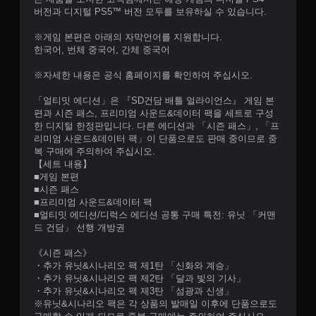
버전과 디지털 PS5™ 버전 모두를 보유하실 수 있습니다.
※게임 본편은 아래의 자막언어를 지원합니다.
한국어, 번체 중국어, 간체 중국어
※자세한 내용은 공식 홈페이지를 확인하여 주십시오.
「얼티밋 에디션」은 『SD건담 배틀 얼라이언스』 게임 본
편과 시즌 패스, 프리미엄 사운드&데이터 팩을 세트로 구성
한 디지털 한정판입니다. 다른 에디션과 「시즌 패스」, 「프
리미엄 사운드&데이터 팩」이 단품으로도 판매 중이므로 중
복 구매에 주의하여 주십시오.
【세트 내용】
■게임 본편
■시즌 패스
■프리미엄 사운드&데이터 팩
■얼티밋 에디션/디럭스 에디션 공통 구매 특전: 유닛 「커맨
드 건담」 선행 개방권
《시즌 패스》
・추가 유닛&시나리오 팩 제1탄 「신화와 계승」
・추가 유닛&시나리오 팩 제2탄 「달과 빛의 기사」
・추가 유닛&시나리오 팩 제3탄 「섬광과 신생」
※유닛&시나리오 팩은 각 상품의 발매일 이후에 단품으로도