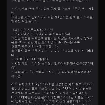
구매할 수 있게 되므로 중복 구매에는 주의하여 주십시오.
・시즌 패스 구매 특전: 유닛 한계 돌파 소재 「묶음 팩」 제1
탄
※유닛을 더욱 강화시키기 위한 제1단계용 한계 돌파 소재를
얻으실 수 있습니다.
《프리미엄 사운드&데이터 팩》
・프리미엄 사운드&데이터 팩 수록곡: 50곡
※건담 작품을 다채롭게 물들이는 수많은 애니메이션 송&사
운드: 35곡, 건담 게임 오리지널 BGM: 15곡을 수록
※모든 곡은 게임 내에 수록됩니다.
※수록된 곡은 「풀 사이즈」가 아닌 「게임용 사이즈」입니
다.
・10,000 CAPITAL 티켓×8
・확장 파츠 「파이팅 스피릿」(인파이터용/올라운더용/슈터
용)
・확장 파츠 「마 쿠베의 도자기」(인파이터용/올라운더용/
슈터용)
이미 해당 게임의 PS4™ 버전을 보유하고 계신 경우, 추가 비
용이나 해당 제품을 구매할 필요 없이 PS5™ 디지털 버전을
보유하실 수 있습니다. PS4™ 디스크 사본 소유자께서는
PS5™ 디지털 버전을 플레이하실 때마다 해당 사본을 PS5™
에 넣으셔야 합니다. PS4™ 게임 디스크 보유자께서 PS5™