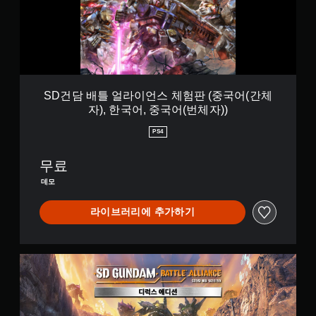
얼
체
라
자
이
)
언
)
스
체
험
판
SD건담 배틀 얼라이언스 체험판 (중국어(간체
(
자), 한국어, 중국어(번체자))
중
국
PS4
어
(
무료
간
체
데모
자
)
라이브러리에 추가하기
,
한
국
어
디
,
럭
중
스
국
에
어
디