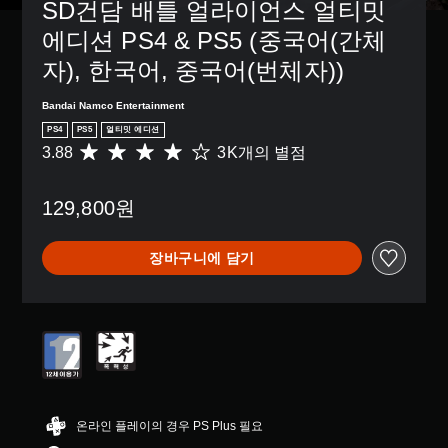
SD건담 배틀 얼라이언스 얼티밋 
에디션 PS4 & PS5 (중국어(간체
자), 한국어, 중국어(번체자))
Bandai Namco Entertainment
PS4
PS5
얼티밋 에디션
3.88
3K개의 별점
총
3
K
129,800원
별
점
으
장바구니에 담기
로
부
터
5
개
별
중
평
균
3
온라인 플레이의 경우 PS Plus 필요
.