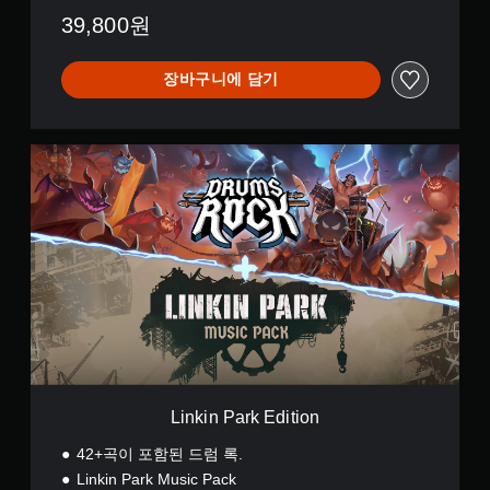
39,800원
장바구니에 담기
L
i
n
k
i
n
P
a
r
k
E
d
i
t
Linkin Park Edition
i
o
42+곡이 포함된 드럼 록.
n
Linkin Park Music Pack