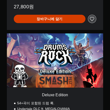
27,800원
장바구니에 담기
D
e
l
u
x
e
E
d
i
t
i
o
n
Deluxe Edition
54+곡이 포함된 드럼 록.
Undertale DLC ft. MEGALOVANIA