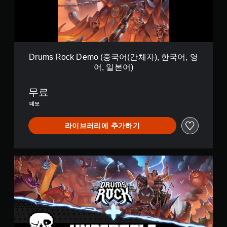
k
D
e
m
o
(
Drums Rock Demo (중국어(간체자), 한국어, 영
중
어, 일본어)
국
어
(
무료
간
데모
체
자
라이브러리에 추가하기
)
,
한
국
U
어
n
,
d
영
e
어
r
,
t
일
a
본
l
어