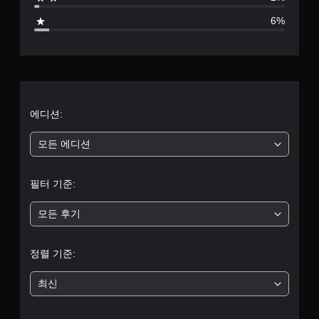
별
6%
점
으
로
부
에디션:
터
모든 에디션
5
필터 기준:
개
모든 후기
별
중
정렬 기준:
평
최신
균