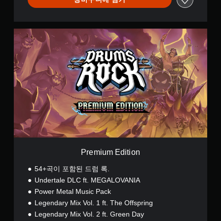
P
r
e
m
i
u
m
E
d
i
t
i
o
n
Premium Edition
54+곡이 포함된 드럼 록.
Undertale DLC ft. MEGALOVANIA
Power Metal Music Pack
Legendary Mix Vol. 1 ft. The Offspring
Legendary Mix Vol. 2 ft. Green Day