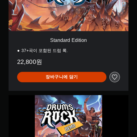
d
E
d
i
t
i
o
Standard Edition
n
37+곡이 포함된 드럼 록.
22,800원
장바구니에 담기
D
r
u
m
s
R
o
c