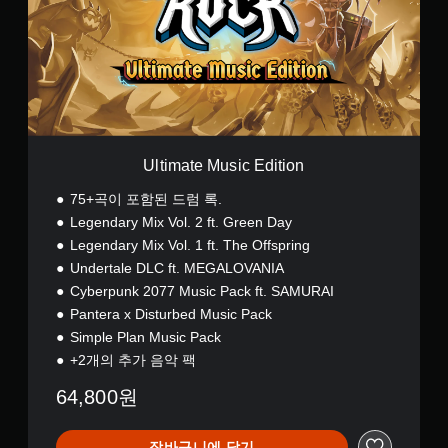
a
t
e
M
u
s
i
c
E
Ultimate Music Edition
d
i
75+곡이 포함된 드럼 록.
t
Legendary Mix Vol. 2 ft. Green Day
i
Legendary Mix Vol. 1 ft. The Offspring
o
n
Undertale DLC ft. MEGALOVANIA
Cyberpunk 2077 Music Pack ft. SAMURAI
Pantera x Disturbed Music Pack
Simple Plan Music Pack
+2개의 추가 음악 팩
64,800원
장바구니에 담기