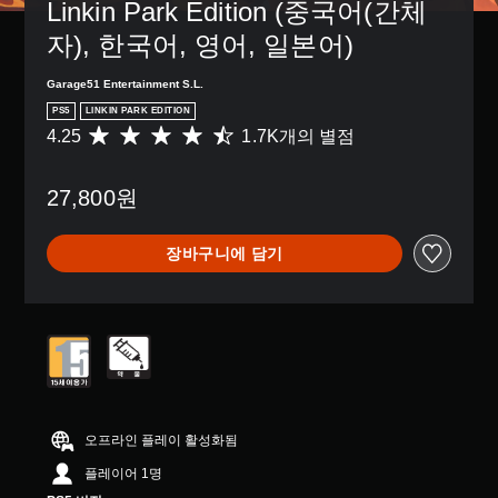
Linkin Park Edition (중국어(간체
자), 한국어, 영어, 일본어)
Garage51 Entertainment S.L.
PS5
LINKIN PARK EDITION
4.25
1.7K개의 별점
총
1
.
27,800원
7
K
별
장바구니에 담기
점
으
로
부
터
5
개
별
중
평
오프라인 플레이 활성화됨
균
플레이어 1명
4
.