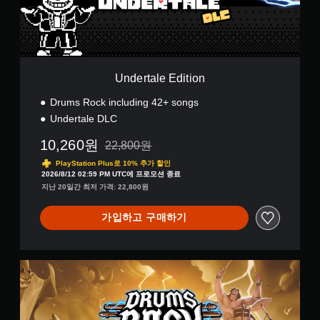
e
)
E
d
i
t
i
Undertale Edition
o
n
Drums Rock including 42+ songs
Undertale DLC
10,260원
22,800원
22,800원의 원래 가격에서 할인됨
PlayStation Plus로 10% 추가 할인
2026/8/12 02:59 PM UTC에 프로모션 종료
지난 20일간 최저 가격: 22,800원
가입하고 구매하기
U
l
t
i
m