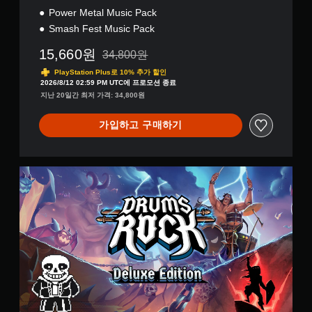
Power Metal Music Pack
Smash Fest Music Pack
15,660원
34,800원
34,800원의 원래 가격에서 할인됨
PlayStation Plus로 10% 추가 할인
2026/8/12 02:59 PM UTC에 프로모션 종료
지난 20일간 최저 가격: 34,800원
가입하고 구매하기
D
e
l
u
x
e
E
d
i
t
i
o