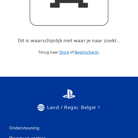
a
r
j
e
n
a
a
Dit is waarschijnlijk niet waar je naar zoekt...
r
z
Terug naar
Store
of
Beginscherm
.
o
e
k
t
.
.
.
Land / Regio: België
Ondersteuning
Privacy en cookies