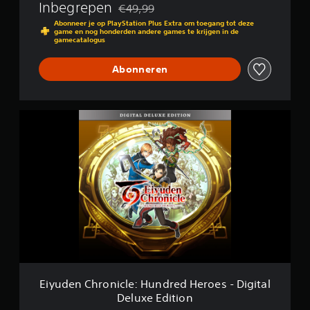
Inbegrepen
n
€49,99
Korting ten opzichte van de oorspronkelijk
d
Abonneer je op PlayStation Plus Extra om toegang tot deze
r
game en nog honderden andere games te krijgen in de
gamecatalogus
e
d
Abonneren
H
e
r
o
E
e
i
s
y
u
d
e
n
C
h
r
o
n
i
c
Eiyuden Chronicle: Hundred Heroes - Digital
l
Deluxe Edition
e