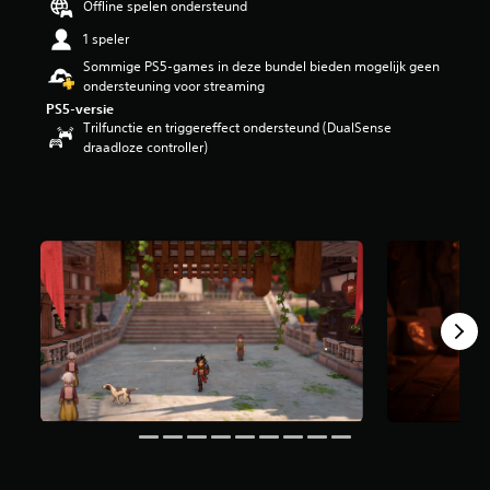
Offline spelen ondersteund
n
1 speler
g
4
Sommige PS5-games in deze bundel bieden mogelijk geen
.
ondersteuning voor streaming
0
PS5-versie
9
Trilfunctie en triggereffect ondersteund (DualSense
/
draadloze controller)
5
s
t
e
r
r
e
n
u
i
t
5
,
2
K
b
e