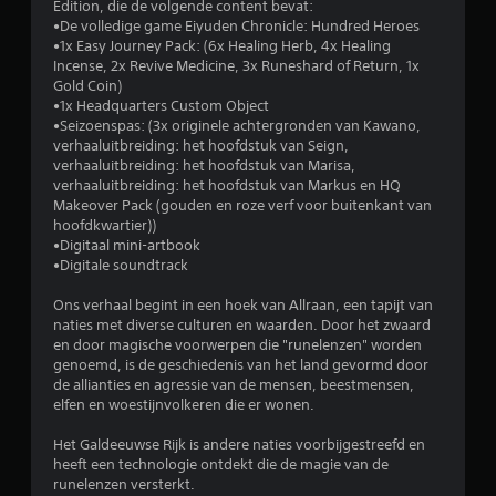
Edition, die de volgende content bevat:
n
•De volledige game Eiyuden Chronicle: Hundred Heroes
•1x Easy Journey Pack: (6x Healing Herb, 4x Healing
g
Incense, 2x Revive Medicine, 3x Runeshard of Return, 1x
Gold Coin)
4
•1x Headquarters Custom Object
•Seizoenspas: (3x originele achtergronden van Kawano,
.
verhaaluitbreiding: het hoofdstuk van Seign,
verhaaluitbreiding: het hoofdstuk van Marisa,
0
verhaaluitbreiding: het hoofdstuk van Markus en HQ
Makeover Pack (gouden en roze verf voor buitenkant van
9
hoofdkwartier))
•Digitaal mini-artbook
/
•Digitale soundtrack
5
Ons verhaal begint in een hoek van Allraan, een tapijt van
naties met diverse culturen en waarden. Door het zwaard
en door magische voorwerpen die "runelenzen" worden
s
genoemd, is de geschiedenis van het land gevormd door
de allianties en agressie van de mensen, beestmensen,
t
elfen en woestijnvolkeren die er wonen.
e
Het Galdeeuwse Rijk is andere naties voorbijgestreefd en
heeft een technologie ontdekt die de magie van de
r
runelenzen versterkt.