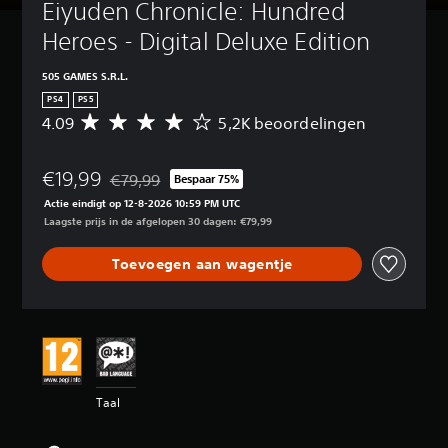
Eiyuden Chronicle: Hundred 
Heroes - Digital Deluxe Edition
505 GAMES S.R.L.
PS4
PS5
4.09
5,2K beoordelingen
G
e
m
€19,99
i
€79,99
Bespaar 75%
Korting ten opzichte van de oorspronkelijke prijs v
d
Actie eindigt op 12-8-2026 10:59 PM UTC
d
Laagste prijs in de afgelopen 30 dagen: €79,99
e
l
Toevoegen aan wagentje
d
e
b
e
o
o
r
d
Taal
e
l
i