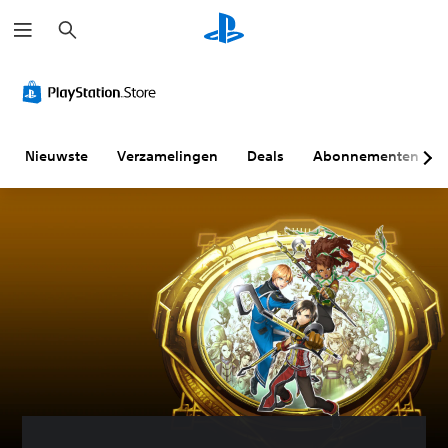
Z
o
e
k
e
n
Nieuwste
Verzamelingen
Deals
Abonnementen