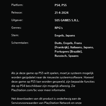
o
Platform:
PS4, PS5
o
Release:
21-4-2024
r
Uitgever:
505 GAMES S.R.L.
Genres:
RPG's
d
Stem:
Engels, Japans
e
Schermtalen:
Duits, Engels, Frans
l
(Frankrijk), Italiaans, Japans,
Portugees (Brazilië),
i
Russisch, Spaans
n
g
Als je deze game op PS5 wilt spelen, moet je systeem mogelijk 
worden geüpdatet naar de nieuwste systeemsoftware. Hoewel 
e
deze game op PS5 kan worden gespeeld, zijn bepaalde functies 
die op PS4 beschikbaar zijn mogelijk afwezig. Zie 
n
PlayStation.com/bc voor meer informatie.
Het downloaden van dit product is onderhevig aan de 
Servicevoorwaarden van PlayStation Network en onze 