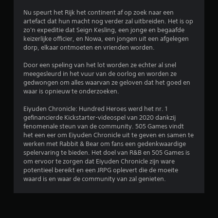
r
Nu speurt het Rijk het continent af op zoek naar een
artefact dat hun macht nog verder zal uitbreiden. Het is op
e
zo'n expeditie dat Seign Kesling, een jonge en begaafde
keizerlijke officier, en Nowa, een jongen uit een afgelegen
n
dorp, elkaar ontmoeten en vrienden worden.
u
Door een speling van het lot worden ze echter al snel
meegesleurd in het vuur van de oorlog en worden ze
i
gedwongen om alles waarvan ze geloven dat het goed en
waar is opnieuw te onderzoeken.
t
Eiyuden Chronicle: Hundred Heroes werd het nr. 1
5
gefinancierde Kickstarter-videospel van 2020 dankzij
fenomenale steun van de community. 505 Games vindt
2
het een eer om Eiyuden Chronicle uit te geven en samen te
werken met Rabbit & Bear om fans een gedenkwaardige
3
spelervaring te bieden. Het doel van R&B en 505 Games is
om ervoor te zorgen dat Eiyuden Chronicle zijn ware
8
potentieel bereikt en een JRPG oplevert die de moeite
waard is en waar de community van zal genieten.
b
e