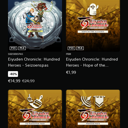
u
x
e
E
d
i
t
i
o
PS5
PS4
PS5
PS4
n
SEIZOENSPAS
ITEM
Eiyuden Chronicle: Hundred
Eiyuden Chronicle: Hundred
Heroes - Seizoenspas
Heroes - Hope of the
Alliance
€1,99
-40%
Actieprijs: €14,99. Oorspronkelijke prijs: €24,99.
€14,99
€24,99