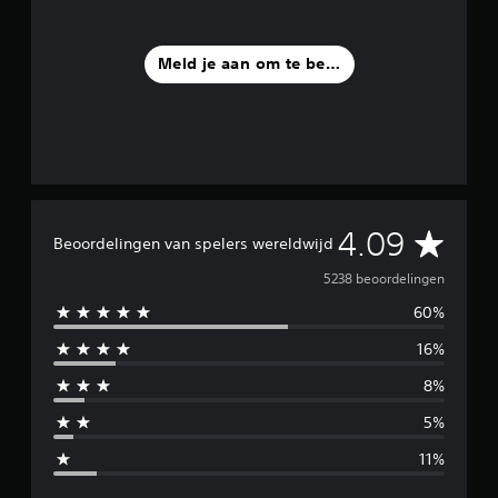
Meld je aan om te beoordelen
G
4.09
Beoordelingen van spelers wereldwijd
e
5238 beoordelingen
60%
m
16%
i
8%
d
5%
d
11%
e