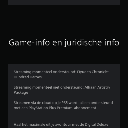
l
d
e
b
Game-info en juridische info
e
o
o
Streaming momenteel ondersteund: Eiyuden Chronicle:
Hundred Heroes
r
Streaming momenteel niet ondersteund: Allraan Artistry
d
Package
e
Streamen via de cloud op je PS5 wordt alleen ondersteund
met een PlayStation Plus Premium-abonnement
l
i
Haal het maximale uit je avontuur met de Digital Deluxe