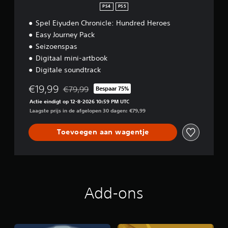
:
PS4
PS5
H
u
Spel Eiyuden Chronicle: Hundred Heroes
n
Easy Journey Pack
d
Seizoenspas
r
Digitaal mini-artbook
e
d
Digitale soundtrack
H
e
€19,99
€79,99
Bespaar 75%
Korting ten opzichte van de oorspronkelijke prijs
r
Actie eindigt op 12-8-2026 10:59 PM UTC
o
Laagste prijs in de afgelopen 30 dagen: €79,99
e
s
Toevoegen aan wagentje
-
D
i
g
i
t
a
Add-ons
l
D
e
l