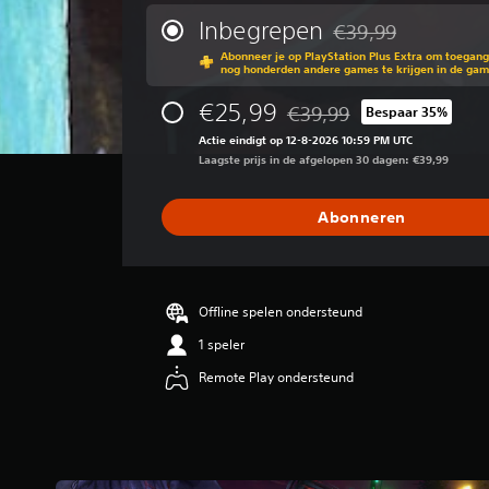
m
g
l
i
Inbegrepen
€39,99
e
d
Korting ten opzichte 
d
s
e
Abonneer je op PlayStation Plus Extra om toegan
d
nog honderden andere games te krijgen in de ga
t
i
e
e
n
l
€25,99
€39,99
Bespaar 35%
l
d
Korting ten opzichte van de 
d
d
e
Actie eindigt op 12-8-2026 10:59 PM UTC
e
m
l
Laagste prijs in de afgelopen 30 dagen: €39,99
b
o
i
e
e
n
o
Abonneren
i
g
o
l
o
r
i
f
d
j
j
e
k
e
l
Offline spelen ondersteund
h
k
i
e
1 speler
u
n
i
n
g
Remote Play ondersteund
d
t
4
s
b
.
n
e
3
i
p
6
v
a
/
e