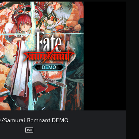
e/Samurai Remnant DEMO
PS5