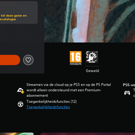
van de oorspronkelijke prijs van €39,99
g tot deze game en
mecatalogus
oorspronkelijke prijs van €39,99
Geweld
Streamen via de cloud op je PS5 en op de PS Portal
PS5-ve
wordt alleen ondersteund met een Premium-
T
abonnement
c
Toegankelijkheidsfuncties (12)
Toegankelijkheidsfuncties