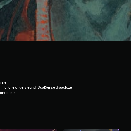
rsie
rilfunctie ondersteund (DualSense draadloze
ontroller)