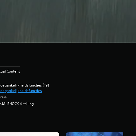
xual Content
oegankelijkheidsfuncties (19)
oegankelijkheidsfuncties
rsie
UALSHOCK 4-trilling