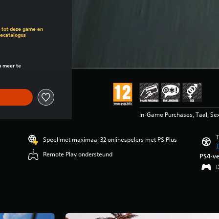
van de oorspronkelijke prijs van €69,99
g tot deze game en
mecatalogus
van de oorspronkelijke prijs van €69,99
n meer te
In-Game Purchases, Taal, Se
T
Speel met maximaal 32 onlinespelers met PS Plus
T
Remote Play ondersteund
PS4-ve
D