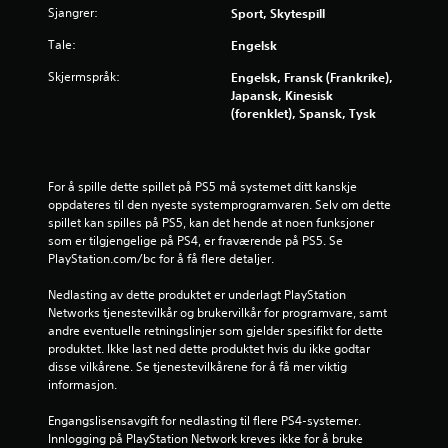
d
Sjangrer:
Sport, Skytespill
l
e
l
Tale:
Engelsk
e
r
Skjermspråk:
Engelsk, Fransk (Frankrike),
s
Japansk, Kinesisk
u
i
(forenklet), Spansk, Tysk
t
e
n
n
r
g
For å spille dette spillet på PS5 må systemet ditt kanskje 
a
oppdateres til den nyeste systemprogramvaren. Selv om dette 
s
e
spillet kan spilles på PS5, kan det hende at noen funksjoner 
k
som er tilgjengelige på PS4, er fraværende på PS5. Se 
r
e
PlayStation.com/bc for å få flere detaljer.
k
Nedlasting av dette produktet er underlagt PlayStation 
n
Networks tjenestevilkår og brukervilkår for programvare, samt 
a
andre eventuelle retningslinjer som gjelder spesifikt for dette 
p
produktet. Ikke last ned dette produktet hvis du ikke godtar 
p
disse vilkårene. Se tjenestevilkårene for å få mer viktig 
e
informasjon.
t
r
Engangslisensavgift for nedlasting til flere PS4-systemer. 
y
Innlogging på PlayStation Network kreves ikke for å bruke 