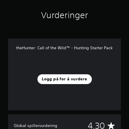
t
e
r
Vurderinger
n
a
t
i
v
e
theHunter: Call of the Wild™ - Hunting Starter Pack
r
f
o
r
å
s
Logg på for å vurdere
n
u
o
p
p
n
e
d
p
G
4.30
Global spillervurdering
å