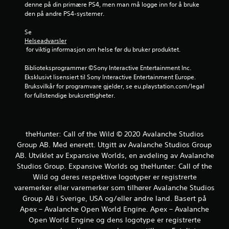
denne på din primære PS4, men man må logge inn for å bruke 
k
den på andre PS4-systemer.
k
D
Se 
u
Helseadvarsler
k
 for viktig informasjon om helse før du bruker produktet.
a
n
Biblioteksprogrammer ©Sony Interactive Entertainment Inc. 
s
Eksklusivt lisensiert til Sony Interactive Entertainment Europe. 
p
Bruksvilkår for programvare gjelder, se eu.playstation.com/legal 
i
for fullstendige bruksrettigheter.
l
l
e
s
theHunter: Call of the Wild © 2020 Avalanche Studios
p
Group AB. Med enerett. Utgitt av Avalanche Studios Group
i
AB. Utviklet av Expansive Worlds, en avdeling av Avalanche
l
Studios Group. Expansive Worlds og theHunter: Call of the
l
e
Wild og deres respektive logotyper er registrerte
t
varemerker eller varemerker som tilhører Avalanche Studios
o
Group AB i Sverige, USA og/eller andre land. Basert på
g
Apex – Avalanche Open World Engine. Apex – Avalanche
n
Open World Engine og dens logotype er registrerte
a