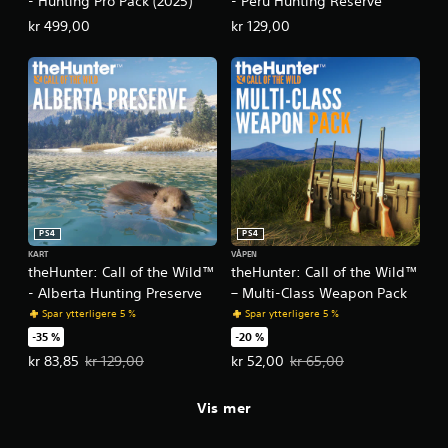
- Hunting Pro Pack (2025)
- Peru Hunting Reserve
g
kr 499,00
kr 129,00
(
e
n
k
e
l
)
D
e
t
t
PS4
PS4
i
KART
VÅPEN
theHunter: Call of the Wild™
theHunter: Call of the Wild™
l
b
- Alberta Hunting Preserve
– Multi-Class Weapon Pack
y
Spar ytterligere 5 %
Spar ytterligere 5 %
s
-35 %
-20 %
n
Tilbudspris, kr 83,85. Opprinnelig pris, kr 129,00.
Tilbudspris, kr 52,00. Opprinnelig
kr 83,85
kr 129,00
kr 52,00
kr 65,00
o
e
n
Vis mer
a
l