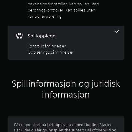
.
s
bevegelseskontroller, Kan spilles uten
p
berøringskontroller, Kan spilles uten
3
i
kontrollervibrering
l
s
l
e
t
t
Spillopplegg
o
g
Kontrollpåminnelser,
j
n
Opplæringspåminnelser
a
e
v
i
r
g
e
n
Spillinformasjon og juridisk
r
e
e
informasjon
i
m
r
e
n
a
y
e
v
n
Få en god start på jaktopplevelsen med Hunting Starter
u
Pack, der du får grunnspillet theHunter: Call of the Wild og