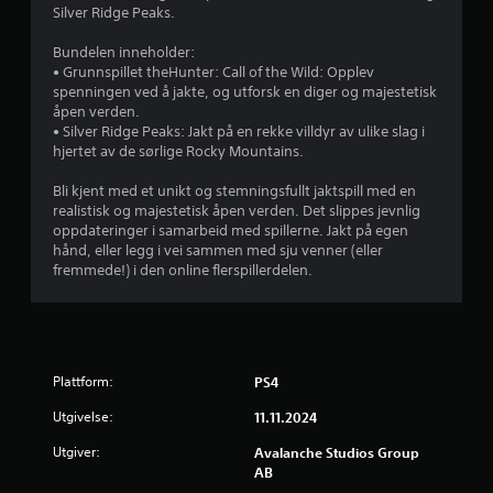
5
t
Silver Ridge Peaks.
e
f
n
Bundelen inneholder:
å
• Grunnspillet theHunter: Call of the Wild: Opplev
r
h
spenningen ved å jakte, og utforsk en diger og majestetisk
o
åpen verden.
a
l
• Silver Ridge Peaks: Jakt på en rekke villdyr av ulike slag i
d
hjertet av de sørlige Rocky Mountains.
4
e
k
Bli kjent med et unikt og stemningsfullt jaktspill med en
2
n
realistisk og majestetisk åpen verden. Det slippes jevnlig
a
oppdateringer i samarbeid med spillerne. Jakt på egen
1
p
hånd, eller legg i vei sammen med sju venner (eller
p
fremmede!) i den online flerspillerdelen.
0
e
r
4
.
v
K
Plattform:
PS4
a
u
Utgivelse:
11.11.2024
n
s
r
Utgiver:
Avalanche Studios Group
p
AB
i