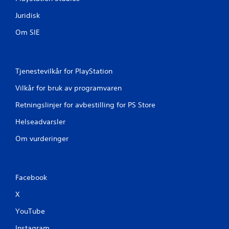
r
y
Juridisk
k
k
Om SIE
e
r
a
s
Tjenestevilkår for PlayStation
k
t
Vilkår for bruk av programvaren
p
å
Retningslinjer for avbestilling for PS Store
k
Helseadvarsler
n
a
Om vurderinger
p
p
e
n
Facebook
e
e
X
l
l
YouTube
e
r
Instagram