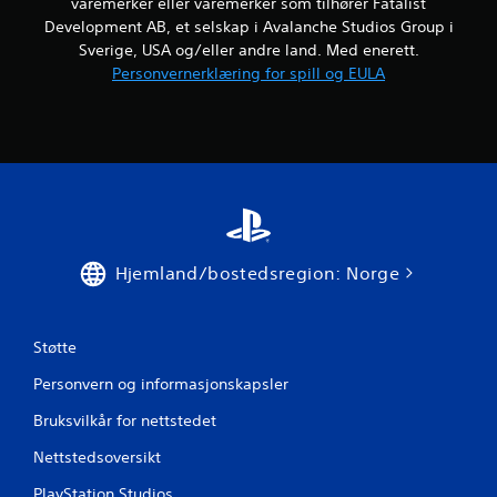
varemerker eller varemerker som tilhører Fatalist
v
i
Development AB, et selskap i Avalanche Studios Group i
g
Sverige, USA og/eller andre land. Med enerett.
e
Personvernerklæring for spill og EULA
r
e
i
m
e
n
y
e
n
e
Hjemland/bostedsregion: Norge
u
t
e
n
Støtte
å
m
Personvern og informasjonskapsler
å
Bruksvilkår for nettstedet
t
t
Nettstedsoversikt
e
t
PlayStation Studios