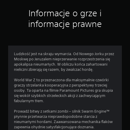
7
Informacje o grze i
o
informacje prawne
c
e
n
Ludzkość jest na skraju wymarcia. Od Nowego Jorku przez
Moskwę po Jeruzalem nieprzerwanie rozprzestrzenia się
apokalipsa nieumarłych. W obliczu końca zahartowani
nieliczni zbierają się razem, by zwalczać hordę.
World War Z to przeznaczona dla maksymalnie czwórki
graczy strzelanka kooperacyjna z perspektywy trzeciej
osoby. Ta oparta na filmie Paramount Pictures gra skupia
się wokół szybkich strzeleckich akcji z zachwycającym
fabularnym tłem.
Prowadź bitwy z setkami zombi – silnik Swarm Engine™
płynnie przetwarza nieprawdopodobne starcia z
nieumarłymi hordami. Zaawansowana mechanika flaków
zapewnia ohydnie satysfakcjonujące doznania.