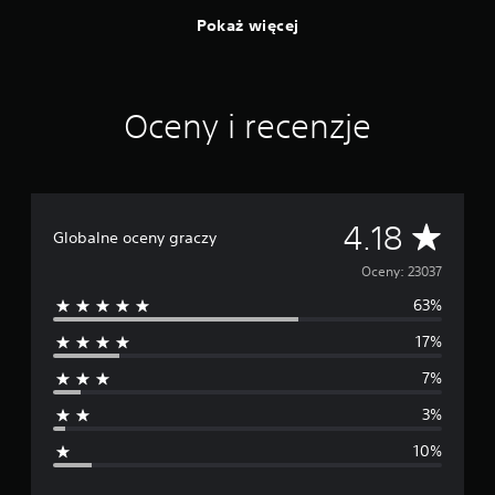
Pokaż więcej
Oceny i recenzje
Ś
4.18
Globalne oceny graczy
r
Oceny: 23037
63%
e
17%
d
7%
n
3%
i
10%
a