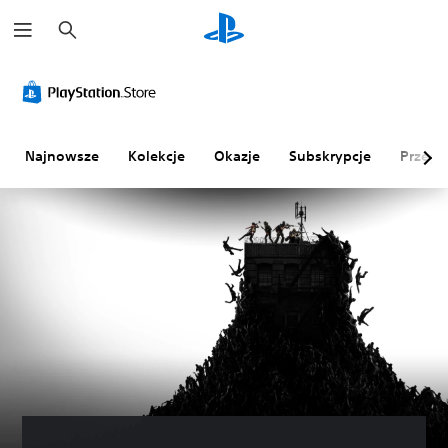
W
y
s
z
u
k
a
j
Najnowsze
Kolekcje
Okazje
Subskrypcje
Przegl