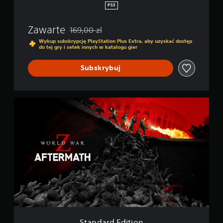
m
PS5
a
t
Zawarte
169,00 zl
h
Zastosowano zniżkę z oryginalnej ceny wynoszą
Wykup subskrypcję PlayStation Plus Extra, aby uzyskać dostęp
do tej gry i setek innych w katalogu gier
Subskrybuj
S
t
a
n
d
a
r
d
E
d
i
t
i
o
Standard Edition