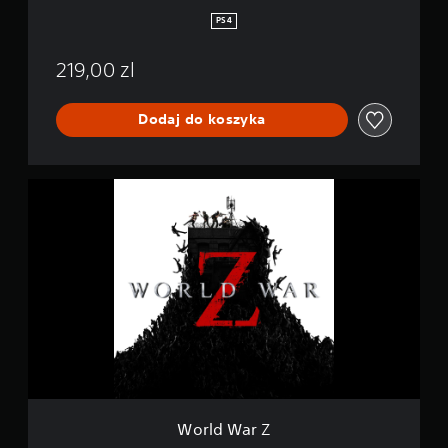
PS4
219,00 zl
Dodaj do koszyka
W
o
r
l
d
W
a
r
Z
World War Z