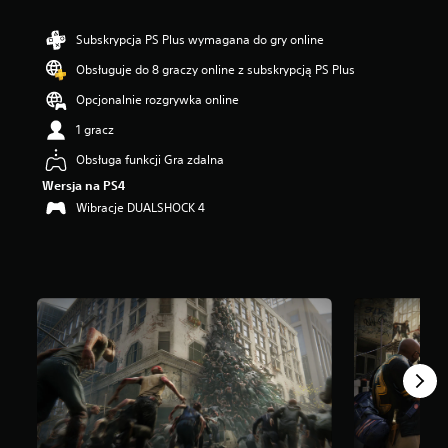
w
i
Subskrypcja PS Plus wymagana do gry online
a
z
Obsługuje do 8 graczy online z subskrypcją PS Plus
d
Opcjonalnie rozgrywka online
e
k
1 gracz
—
n
Obsługa funkcji Gra zdalna
a
Wersja na PS4
p
Wibracje DUALSHOCK 4
o
d
s
t
a
w
i
e
2
3
t
y
s
.