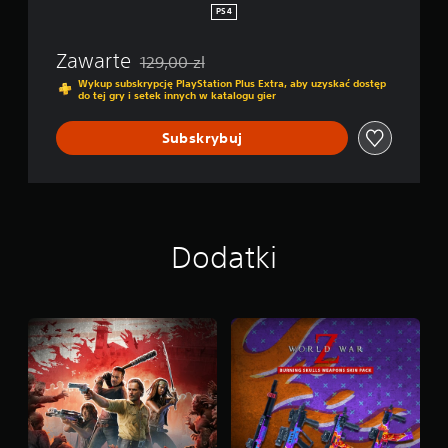
PS4
Zawarte
129,00 zl
Zastosowano zniżkę z oryginalnej ceny wynoszą
Wykup subskrypcję PlayStation Plus Extra, aby uzyskać dostęp
do tej gry i setek innych w katalogu gier
Subskrybuj
Dodatki