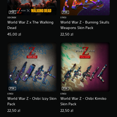
PS4
PS4
ODCINEK
STRÓJ
World War Z x The Walking
World War Z - Burning Skulls
Dead
Weapons Skin Pack
45,00 zl
22,50 zl
PS4
PS4
STRÓJ
STRÓJ
World War Z - Chibi Izzy Skin
World War Z - Chibi Kimiko
Pack
Skin Pack
22,50 zl
22,50 zl