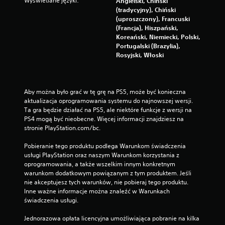
Wyświetlane języki:
Angielski, Chiński
(tradycyjny), Chiński
(uproszczony), Francuski
(Francja), Hiszpański,
Koreański, Niemiecki, Polski,
Portugalski (Brazylia),
Rosyjski, Włoski
Aby można było grać w tę grę na PS5, może być konieczna 
aktualizacja oprogramowania systemu do najnowszej wersji. 
Ta gra będzie działać na PS5, ale niektóre funkcje z wersji na 
PS4 mogą być nieobecne. Więcej informacji znajdziesz na 
stronie PlayStation.com/bc.
Pobieranie tego produktu podlega Warunkom świadczenia 
usługi PlayStation oraz naszym Warunkom korzystania z 
oprogramowania, a także wszelkim innym konkretnym 
warunkom dodatkowym powiązanym z tym produktem. Jeśli 
nie akceptujesz tych warunków, nie pobieraj tego produktu. 
Inne ważne informacje można znaleźć w Warunkach 
świadczenia usługi.
Jednorazowa opłata licencyjna umożliwiająca pobranie na kilka 