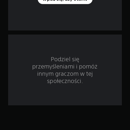
o
d
s
t
a
w
Podziel się
przemyśleniami i pomóż
i
innym graczom w tej
e
społeczności.
2
3
0
3