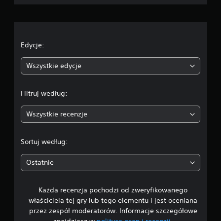
o
c
e
Edycje:
n
Wszystkie edycje
a
Filtruj według:
:
Wszystkie recenzje
4
.
Sortuj według:
1
Ostatnie
8
Każda recenzja pochodzi od zweryfikowanego
/
właściciela tej gry lub tego elementu i jest oceniana
5
przez zespół moderatorów. Informacje szczegółowe