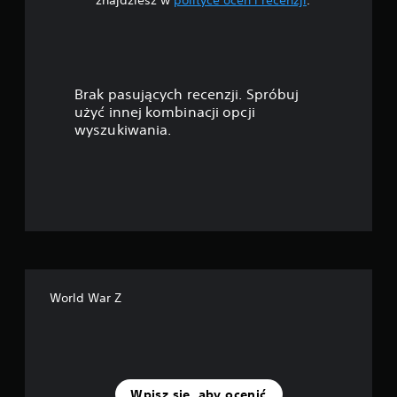
znajdziesz w
polityce ocen i recenzji
.
g
w
i
Brak pasujących recenzji. Spróbuj
a
użyć innej kombinacji opcji
wyszukiwania.
z
d
e
k
—
World War Z
n
a
p
Wpisz się, aby ocenić