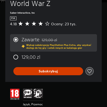
World War Z
Saber Interactive, Inc
PS4
4.18
Oceny: 23 tys.
Ś
r
e
d
Zawarte
129,00 zl
n
Zastosowano zniżkę z oryginalnej ceny wy
Wykup subskrypcję PlayStation Plus Extra, aby uzyskać
i
dostęp do tej gry i setek innych w katalogu gier
a
o
129,00 zl
c
e
n
Subskrybuj
a
:
4
.
1
8
/
5
Język, Przemoc
g