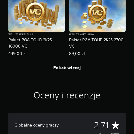
WALUTA WIRTUALNA
WALUTA WIRTUALNA
Pakiet PGA TOUR 2K25
Pakiet PGA TOUR 2K25 2700
16000 VC
VC
449,00 zl
89,00 zl
Pokaż więcej
Oceny i recenzje
Ś
2.71
Globalne oceny graczy