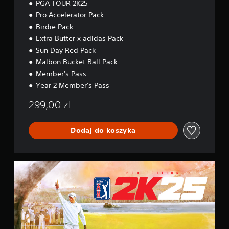
a
PGA TOUR 2K25
r
Pro Accelerator Pack
2
Birdie Pack
Extra Butter x adidas Pack
Sun Day Red Pack
Malbon Bucket Ball Pack
Member's Pass
Year 2 Member's Pass
299,00 zl
Dodaj do koszyka
P
r
o
E
d
i
t