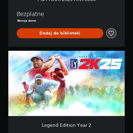
s
t
L
Bezpłatne
o
Wersja demo
o
k
Dodaj do biblioteki
L
e
g
e
n
d
E
d
i
t
i
o
n
Y
Legend Edition Year 2
e