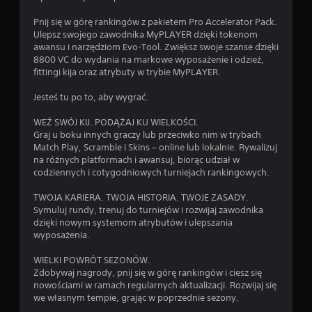
Pnij się w górę rankingów z pakietem Pro Accelerator Pack.
Ulepsz swojego zawodnika MyPLAYER dzięki tokenom
awansu i narzędziom Evo-Tool. Zwiększ swoje szanse dzięki
8800 VC do wydania na markowe wyposażenie i odzież,
fittingi kija oraz atrybuty w trybie MyPLAYER.
Jesteś tu po to, aby wygrać.
WEŹ SWÓJ KIJ. PODĄŻAJ KU WIELKOŚCI.
Graj u boku innych graczy lub przeciwko nim w trybach
Match Play, Scramble i Skins – online lub lokalnie. Rywalizuj
na różnych platformach i awansuj, biorąc udział w
codziennych i cotygodniowych turniejach rankingowych.
TWOJA KARIERA. TWOJA HISTORIA. TWOJE ZASADY.
Symuluj rundy, trenuj do turniejów i rozwijaj zawodnika
dzięki nowym systemom atrybutów i ulepszania
wyposażenia.
WIELKI POWRÓT SEZONÓW.
Zdobywaj nagrody, pnij się w górę rankingów i ciesz się
nowościami w ramach regularnych aktualizacji. Rozwijaj się
we własnym tempie, grając w poprzednie sezony.