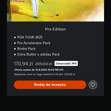
i
o
n
Pro Edition
PGA TOUR 2K25
Pro Accelerator Pack
Birdie Pack
Extra Butter x adidas Pack
170,94 zl
259,00 zl
Zaoszczędź 34%
Zastosowano zniżkę z oryginalnej ceny wynosz
Oferta ważna do 12.8.2026 10:59 PM UTC
Najniższa cena w ciągu ostatnich 30 dni: 259,00 zl
Dodaj do koszyka