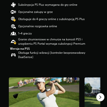
5
Subskrypcja PS Plus wymagana do gry online
g
Opcjonalne zakupy w grze
w
i
Obsługuje do 4 graczy online z subskrypcją PS Plus
a
z
Opcjonalnie rozgrywka online
d
1–4 graczy
e
k
Granie strumieniowe w chmurze na konsoli PS5 i
—
urządzeniu PS Portal wymaga subskrypcji Premium
n
Wersja na PS5
a
Obsługa funkcji wibracji (kontroler bezprzewodowy
p
DualSense)
o
d
s
t
a
w
i
e
1
1
t
y