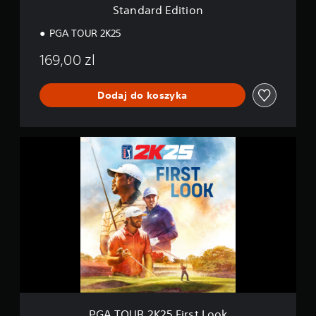
o
Standard Edition
n
PGA TOUR 2K25
169,00 zl
Dodaj do koszyka
P
G
A
T
O
U
R
2
K
2
5
F
i
r
PGA TOUR 2K25 First Look