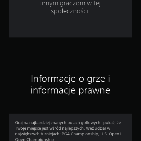
innym graczom w tej
e
społeczności.
1
1
0
0
1
Informacje o grze i
o
informacje prawne
c
e
n
Graj na najbardziej znanych polach golfowych i pokaż, że
Twoje miejsce jest wśród najlepszych. Weź udział w
największych turniejach: PGA Championship, U.S. Open i
Open Championship.