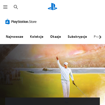
W
y
s
z
u
k
a
j
Najnowsze
Kolekcje
Okazje
Subskrypcje
Przegl