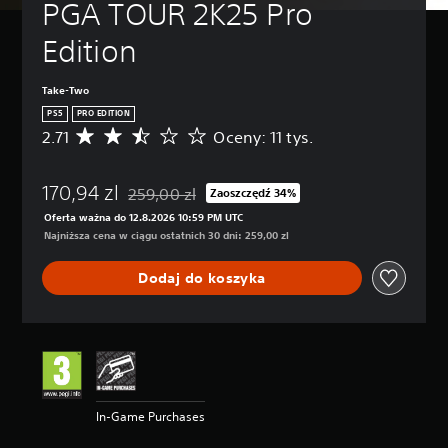
PGA TOUR 2K25 Pro 
Edition
Take-Two
PS5
PRO EDITION
2.71
Oceny: 11 tys.
Ś
r
e
170,94 zl
d
259,00 zl
Zaoszczędź 34%
Zastosowano zniżkę z oryginalnej ceny wynosząc
n
Oferta ważna do 12.8.2026 10:59 PM UTC
i
Najniższa cena w ciągu ostatnich 30 dni: 259,00 zl
a
o
Dodaj do koszyka
c
e
n
a
:
2
.
7
In-Game Purchases
1
/