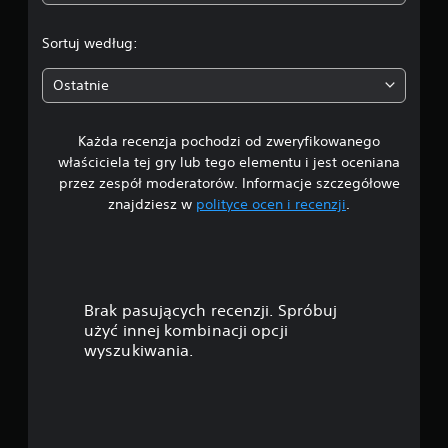
2
.
Sortuj według:
7
Ostatnie
1
Każda recenzja pochodzi od zweryfikowanego
/
właściciela tej gry lub tego elementu i jest oceniana
5
przez zespół moderatorów. Informacje szczegółowe
znajdziesz w
polityce ocen i recenzji
.
g
w
i
Brak pasujących recenzji. Spróbuj
a
użyć innej kombinacji opcji
wyszukiwania.
z
d
e