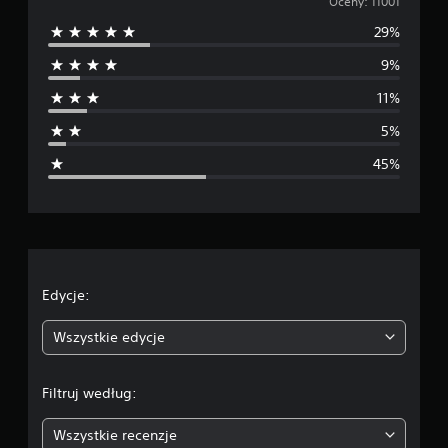
r
Oceny: 11001
29%
e
9%
d
11%
n
5%
i
45%
a
o
c
e
Edycje:
n
Wszystkie edycje
a
Filtruj według:
:
Wszystkie recenzje