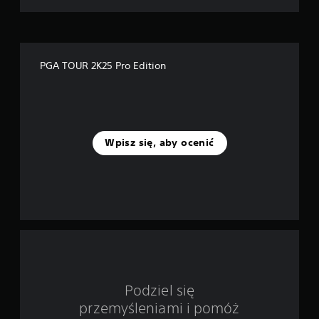
k
—
PGA TOUR 2K25 Pro Edition
n
a
p
Wpisz się, aby ocenić
o
d
s
t
a
w
Podziel się
przemyśleniami i pomóż
i