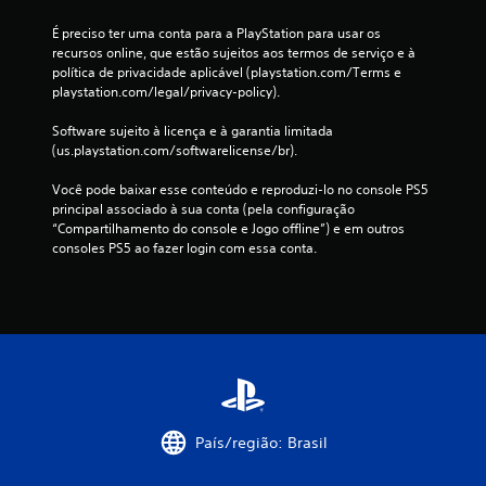
t
d
g
o
a
a
É preciso ter uma conta para a PlayStation para usar os 
r
r
V
recursos online, que estão sujeitos aos termos de serviço e à 
m
o
o
política de privacidade aplicável (playstation.com/Terms e 
a
j
c
playstation.com/legal/privacy-policy).
i
o
ê
s
g
p
Software sujeito à licença e à garantia limitada 
c
o
o
(us.playstation.com/softwarelicense/br).
o
e
d
n
n
e
Você pode baixar esse conteúdo e reproduzi-lo no console PS5 
f
a
a
principal associado à sua conta (pela configuração 
o
v
c
“Compartilhamento do console e Jogo offline”) e em outros 
r
e
e
consoles PS5 ao fazer login com essa conta.
t
g
s
o
a
s
v
r
a
i
p
r
s
e
u
u
l
m
a
o
a
l
s
m
.
m
b
e
i
País/região: Brasil
n
e
A
u
n