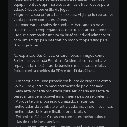
j
i
r
equipamentos e aprimore suas armas e habilidades para
s
o
i
adequá-las ao seu estilo de jogo.
u
g
a
- Ligue-se à sua própria banshee para viajar pelo céu ou ter
a
a
l
vantagem em combates aéreos.
l
d
d
- Domine vários estilos de combate, bancando o na'vi
,
o
o
tradicional ou empregando as destrutivas armas humanas.
a
g
s
- Jogue a campanha inteira da história individualmente ou
l
a
e
com um amigo pela internet no modo cooperativo para
é
m
m
dois jogadores.
m
e
p
d
p
Na expansão Das Cinzas, encare novos inimigos como
e
r
l
So'lek na devastada Fronteira Ocidental, com combate
p
e
a
repaginado, mecânicas de banshee melhoradas e lutas
o
s
y
épicas contra chefões da RDA e do clã das Cinzas.
d
s
a
e
q
i
- Embarque em uma jornada em busca de vingança como
r
u
o
So'lek, um guerreiro na'vi atormentado pelo passado.
j
a
n
- Viva esta jornada projetada para ser jogada em terceira
o
l
a
pessoa, também jogável em primeira pessoa se preferir.
g
q
- Aproveite um progresso otimizado, mecânicas
r
a
u
melhoradas de combate e furtividade, incluindo mecânicas
r
b
e
melhoradas de ikran e finalizadores brutais.
c
o
r
- Enfrente o Clã das Cinzas em combates melhorados e
o
t
m
lutas de chefe inesquecíveis.
m
õ
o
- Navegue por um mundo irreconhecível assolado por