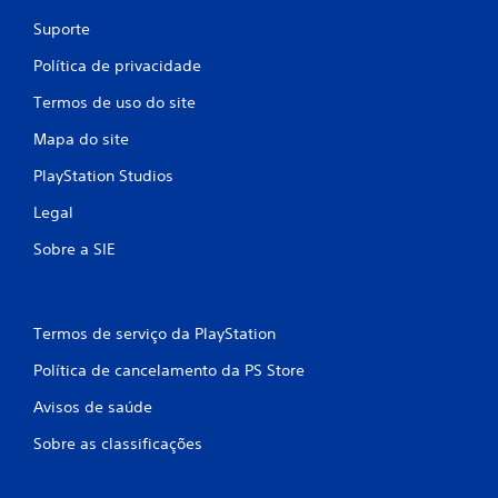
l
s
t
t
Suporte
s
e
e
e
s
Política de privacidade
r
m
e
n
a
m
Termos de uso do site
n
c
a
e
o
t
Mapa do site
c
n
i
e
s
PlayStation Studios
v
s
e
a
s
q
Legal
s
i
u
d
Sobre a SIE
d
ê
e
a
n
i
d
c
e
i
n
d
a
Termos de serviço da PlayStation
d
e
s
i
Política de cancelamento da PS Store
p
n
c
r
o
a
Avisos de saúde
e
j
ç
s
o
Sobre as classificações
ã
s
g
o
i
o
p
o
p