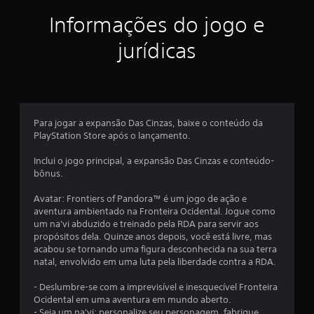
f
o
o
p
d
l
Informações do jogo e
i
o
e
e
s
v
s
jurídicas
c
s
e
a
a
r
n
a
m
a
a
c
s
l
ç
a
i
ó
u
n
g
Para jogar a expansão Das Cinzas, baixe o conteúdo da
õ
s
f
i
PlayStation Store após o lançamento.
a
o
c
e
r
r
o
Inclui o jogo principal, a expansão Das Cinzas e conteúdo-
d
m
s
bônus.
e
s
a
.
s
ç
Avatar: Frontiers of Pandora™ é um jogo de ação e
c
õ
aventura ambientado na Fronteira Ocidental. Jogue como
o
P
e
um na'vi abduzido e treinado pela RDA para servir aos
n
o
s
propósitos dela. Quinze anos depois, você está livre, mas
f
d
d
acabou se tornando uma figura desconhecida na sua terra
o
o
e
natal, envolvido em uma luta pela liberdade contra a RDA.
r
t
s
t
u
e
- Deslumbre-se com a imprevisível e inesquecível Fronteira
o
t
r
Ocidental em uma aventura em mundo aberto.
v
o
- Seja um na'vi: personalize seu personagem, fabrique