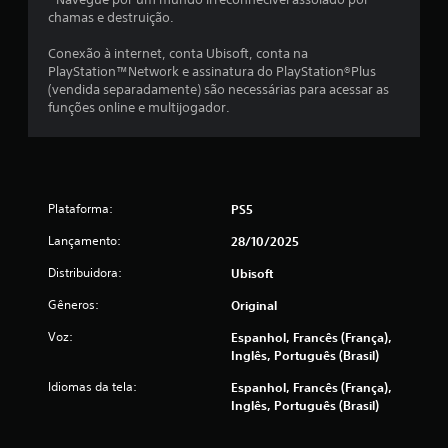
u
m
e
chamas e destruição.
m
e
s
p
n
r
Conexão à internet, conta Ubisoft, conta na
o
t
a
PlayStation™Network e assinatura do PlayStation®Plus
n
o
(vendida separadamente) são necessárias para acessar as
p
t
.
funções online e multijogador.
o
i
n
d
o
M
a
c
o
m
e
d
e
n
o
Plataforma:
PS5
n
t
d
t
r
Lançamento:
28/10/2025
e
e
o
t
d
Distribuidora:
Ubisoft
V
r
a
o
Gêneros:
Original
e
t
c
e
i
ê
Voz:
Espanhol, Francês (França),
l
n
p
Inglês, Português (Brasil)
a
o
a
p
d
Idiomas da tela:
m
Espanhol, Francês (França),
a
e
Inglês, Português (Brasil)
e
r
j
n
a
o