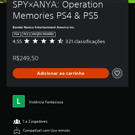
SPY×ANYA: Operation 
Memories PS4 & PS5
Bandai Namco Entertainment America Inc.
PS4
PS5
EDIÇÃO PADRÃO
4.55
321 classificações
D
e
5
R$249,50
e
s
t
Adicionar ao carrinho
r
e
l
a
s
,
Violência Fantasiosa
a
c
l
1 a 2 jogadores
a
s
Compatível com Uso remoto
s