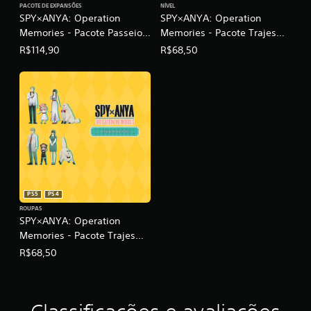
PACOTE DE EXPANSÕES
NÍVEL
SPY×ANYA: Operation
SPY×ANYA: Operation
Memories - Pacote Passeio
Memories - Pacote Trajes
de Luxo
Alegres
R$114,90
R$68,50
PS5
PS4
ROUPAS
SPY×ANYA: Operation
Memories - Pacote Trajes
Incríveis
R$68,50