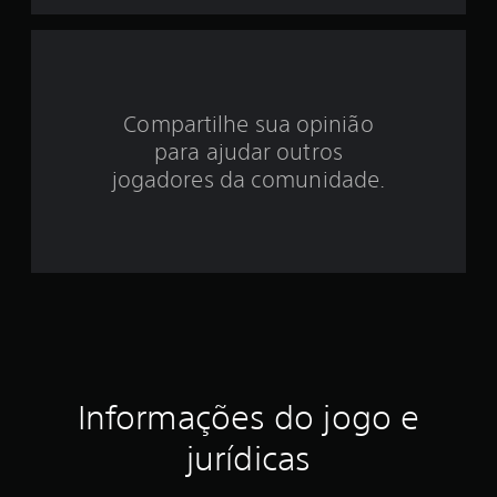
d
e
4
Compartilhe sua opinião
.
para ajudar outros
5
jogadores da comunidade.
5
e
s
t
r
Informações do jogo e
e
jurídicas
l