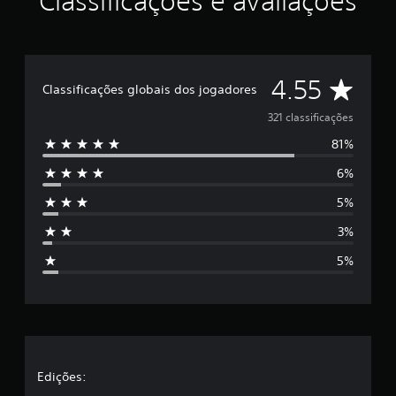
Classificações e avaliações
D
4.55
Classificações globais dos jogadores
e
321 classificações
81%
5
6%
e
5%
s
3%
t
5%
r
e
l
a
Edições: