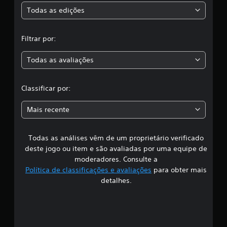
s
Todas as edições
,
Filtrar por:
a
Todas as avaliações
c
l
Classificar por:
a
Mais recente
s
Todas as análises vêm de um proprietário verificado
s
deste jogo ou item e são avaliadas por uma equipe de
i
moderadores. Consulte a
Política de classificações e avaliações
para obter mais
f
detalhes.
i
c