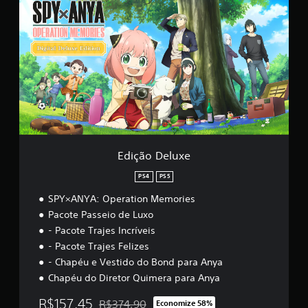
d
f
i
i
ç
c
ã
a
o
ç
D
õ
e
e
l
s
u
x
e
Edição Deluxe
PS4
PS5
SPY×ANYA: Operation Memories
Pacote Passeio de Luxo
- Pacote Trajes Incríveis
- Pacote Trajes Felizes
- Chapéu e Vestido do Bond para Anya
Chapéu do Diretor Quimera para Anya
R$157,45
R$374,90
Economize 58%