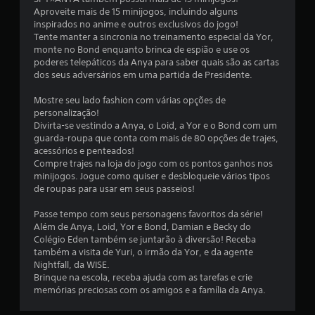
e
Aproveite mais de 15 minijogos, incluindo alguns
3
inspirados no anime e outros exclusivos do jogo!
Tente manter a sincronia no treinamento especial da Yor,
monte no Bond enquanto brinca de espião e use os
2
poderes telepáticos da Anya para saber quais são as cartas
dos seus adversários em uma partida de Presidente.
1
Mostre seu lado fashion com várias opções de
c
personalização!
Divirta-se vestindo a Anya, o Loid, a Yor e o Bond com um
l
guarda-roupa que conta com mais de 80 opções de trajes,
acessórios e penteados!
a
Compre trajes na loja do jogo com os pontos ganhos nos
minijogos. Jogue como quiser e desbloqueie vários tipos
s
de roupas para usar em seus passeios!
s
Passe tempo com seus personagens favoritos da série!
Além de Anya, Loid, Yor e Bond, Damian e Becky do
i
Colégio Eden também se juntarão à diversão! Receba
também a visita de Yuri, o irmão da Yor, e da agente
f
Nightfall, da WISE.
Brinque na escola, receba ajuda com as tarefas e crie
i
memórias preciosas com os amigos e a família da Anya.