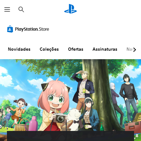
P
e
s
q
u
i
s
a
r
Novidades
Coleções
Ofertas
Assinaturas
Naveg