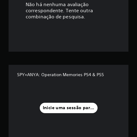
a
Não há nenhuma avaliação
correspondente. Tente outra
ç
combinação de pesquisa.
ã
o
m
é
d
SPY×ANYA: Operation Memories PS4 & PS5
i
a
f
Inicie uma sessão para classificar
o
i