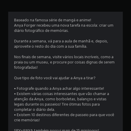
a
s
Baseado na famosa série de mangá e anime!
e
Anya Forger recebeu uma nova tarefa na escola: criar um
diário fotográfico de memórias.
m
Durante a semana, vá para a aula de manhã e, depois,
u
aproveite o resto do dia com a sua família.
m
Nos finais de semana, visite vários locais incríveis, como a
praia ou um museu, e procure por coisas dignas de serem
t
fotografadas!
o
Que tipo de foto você vai ajudar a Anya a tirar?
t
• Fotografe quando a Anya achar algo interessante!
• Existem várias coisas interessantes que vão chamar a
a
atenção da Anya, como borboletas, balanços e vistas
legais durante os passeios! Tire ótimas fotos para
l
completar o diário dela.
• Existem 10 destinos diferentes de passeio para que você
d
crie memórias!
SPY×ANYA também possui mais de 15 minijogos!