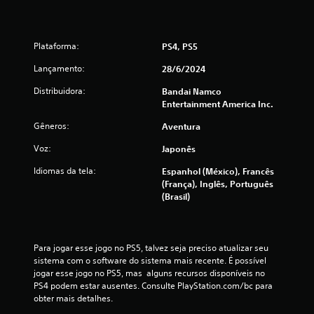
c
a
Plataforma:
PS4, PS5
ç
Lançamento:
28/6/2024
õ
Distribuidora:
Bandai Namco
e
Entertainment America Inc.
s
Gêneros:
Aventura
Voz:
Japonês
Idiomas da tela:
Espanhol (México), Francês
(França), Inglês, Português
(Brasil)
Para jogar esse jogo no PS5, talvez seja preciso atualizar seu 
sistema com o software do sistema mais recente. É possível 
jogar esse jogo no PS5, mas  alguns recursos disponíveis no 
PS4 podem estar ausentes. Consulte PlayStation.com/bc para 
obter mais detalhes.