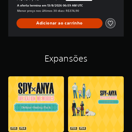
Desconto aplicado no preço original de R$374
A oferta termina em 13/8/2026 06:59 AM UTC
Menor preço nos últimos 30 dias: R$374,90
Adicionar ao carrinho
Expansões
PS5
PS4
PS5
PS4