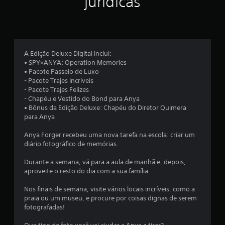
jurídicas
a
s
e
A Edição Deluxe Digital inclui:
• SPY×ANYA: Operation Memories
m
• Pacote Passeio de Luxo
- Pacote Trajes Incríveis
u
- Pacote Trajes Felizes
- Chapéu e Vestido do Bond para Anya
m
• Bônus da Edição Deluxe: Chapéu do Diretor Quimera
para Anya
t
Anya Forger recebeu uma nova tarefa na escola: criar um
o
diário fotográfico de memórias.
t
Durante a semana, vá para a aula de manhã e, depois,
aproveite o resto do dia com a sua família.
a
Nos finais de semana, visite vários locais incríveis, como a
l
praia ou um museu, e procure por coisas dignas de serem
fotografadas!
d