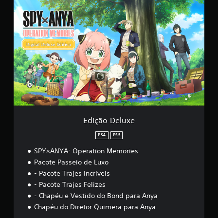
f
E
i
d
c
i
a
ç
ç
ã
õ
o
e
D
s
e
l
u
x
e
Edição Deluxe
PS4
PS5
SPY×ANYA: Operation Memories
Pacote Passeio de Luxo
- Pacote Trajes Incríveis
- Pacote Trajes Felizes
- Chapéu e Vestido do Bond para Anya
Chapéu do Diretor Quimera para Anya