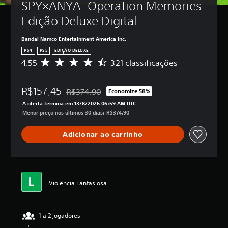
SPY×ANYA: Operation Memories 
Edição Deluxe Digital
Bandai Namco Entertainment America Inc.
PS4
PS5
EDIÇÃO DELUXE
4.55
321 classificações
D
e
5
R$157,45
e
R$374,90
Economize 58%
Desconto aplicado no preço original de R$374,9
s
A oferta termina em 13/8/2026 06:59 AM UTC
t
Menor preço nos últimos 30 dias: R$374,90
r
e
Adicionar ao carrinho
l
a
s
,
a
c
Violência Fantasiosa
l
a
s
1 a 2 jogadores
s
i