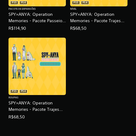
PS5
PS4
PS5
PS4
PACOTE DE EXPANSÕES
NÍVEL
SPY×ANYA: Operation
SPY×ANYA: Operation
Memories - Pacote Passeio
Memories - Pacote Trajes
de Luxo
Alegres
R$114,90
R$68,50
PS5
PS4
ROUPAS
SPY×ANYA: Operation
Memories - Pacote Trajes
Incríveis
R$68,50