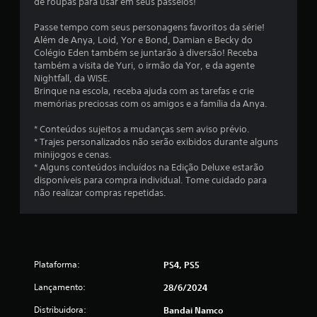
de roupas para usar em seus passeios!
c
Passe tempo com seus personagens favoritos da série!
a
Além de Anya, Loid, Yor e Bond, Damian e Becky do
Colégio Eden também se juntarão à diversão! Receba
ç
também a visita de Yuri, o irmão da Yor, e da agente
Nightfall, da WISE.
õ
Brinque na escola, receba ajuda com as tarefas e crie
memórias preciosas com os amigos e a família da Anya.
e
* Conteúdos sujeitos a mudanças sem aviso prévio.
s
* Trajes personalizados não serão exibidos durante alguns
minijogos e cenas.
* Alguns conteúdos incluídos na Edição Deluxe estarão
disponíveis para compra individual. Tome cuidado para
não realizar compras repetidas.
Plataforma:
PS4, PS5
Lançamento:
28/6/2024
Distribuidora:
Bandai Namco