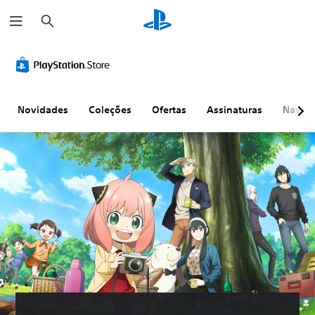
P
e
s
q
u
i
s
a
r
Novidades
Coleções
Ofertas
Assinaturas
Naveg