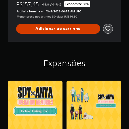
R$157,45
R$374,90
Economize 58%
Desconto aplicado no preço original de R$374
A oferta termina em 13/8/2026 06:59 AM UTC
Menor preço nos últimos 30 dias: R$374,90
Adicionar ao carrinho
Expansões