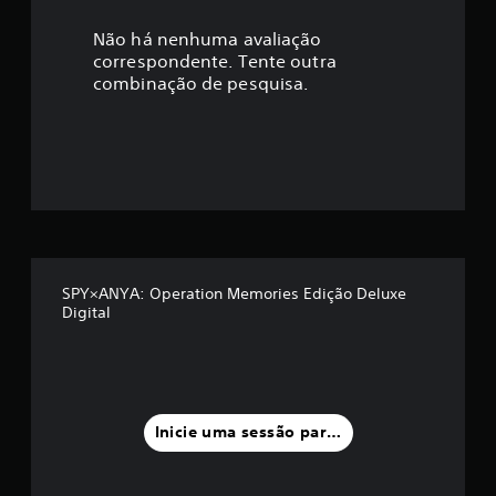
c
a
Não há nenhuma avaliação
correspondente. Tente outra
ç
combinação de pesquisa.
ã
o
m
é
d
SPY×ANYA: Operation Memories Edição Deluxe
Digital
i
a
f
Inicie uma sessão para classificar
o
i