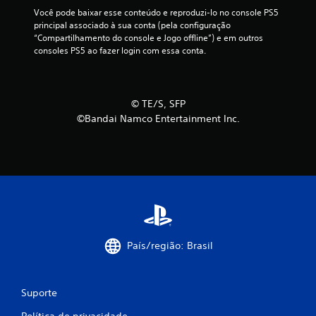
Você pode baixar esse conteúdo e reproduzi-lo no console PS5 
principal associado à sua conta (pela configuração 
“Compartilhamento do console e Jogo offline”) e em outros 
consoles PS5 ao fazer login com essa conta.
© TE/S, SFP
©Bandai Namco Entertainment Inc.
País/região: Brasil
Suporte
Política de privacidade