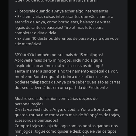
Que tipo de foto você vai ajudar a Anya a tirar?
e
• Fotografe quando a Anya achar algo interessante!
• Existem várias coisas interessantes que vão chamar a
3
atenção da Anya, como borboletas, balanços e vistas
legais durante os passeios! Tire ótimas fotos para
2
completar o diário dela.
• Existem 10 destinos diferentes de passeio para que você
1
crie memórias!
c
SPY×ANYA também possui mais de 15 minijogos!
Aproveite mais de 15 minijogos, incluindo alguns
l
inspirados no anime e outros exclusivos do jogo!
Tente manter a sincronia no treinamento especial da Yor,
a
monte no Bond enquanto brinca de espião e use os
poderes telepáticos da Anya para saber quais são as cartas
s
dos seus adversários em uma partida de Presidente.
s
Mostre seu lado fashion com várias opções de
personalização!
i
Divirta-se vestindo a Anya, o Loid, a Yor e o Bond com um
guarda-roupa que conta com mais de 80 opções de trajes,
f
acessórios e penteados!
Compre trajes na loja do jogo com os pontos ganhos nos
i
minijogos. Jogue como quiser e desbloqueie vários tipos