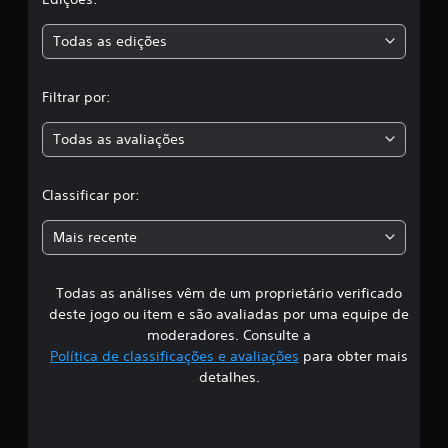
a
s
Todas as edições
,
Filtrar por:
a
Todas as avaliações
c
l
Classificar por:
a
Mais recente
s
Todas as análises vêm de um proprietário verificado
s
deste jogo ou item e são avaliadas por uma equipe de
i
moderadores. Consulte a
Política de classificações e avaliações
para obter mais
f
detalhes.
i