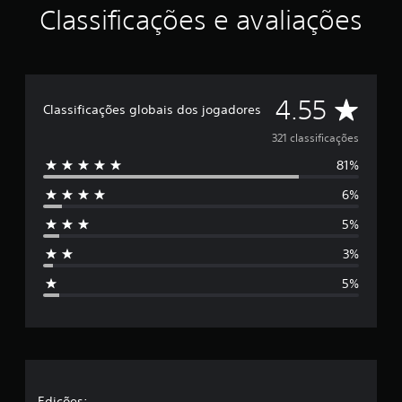
Classificações e avaliações
D
4.55
Classificações globais dos jogadores
e
321 classificações
81%
5
6%
e
5%
s
3%
t
5%
r
e
l
Edições: