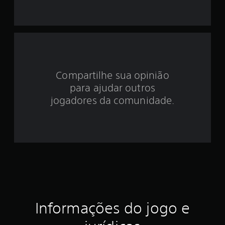
d
e
4
.
Compartilhe sua opinião
para ajudar outros
5
jogadores da comunidade.
5
e
s
t
r
e
Informações do jogo e
l