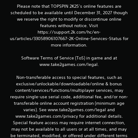
c
Please note that TOPSPIN 2K25’s online features are
scheduled to be available until December 31, 2027 though
o
we reserve the right to modify or discontinue online
features without notice. Visit
m
https://support.2k.com/hc/en-
us/articles/33058906107667-2K-Online-Services-Status for
b
more information.
a
Software Terms of Service (ToS) in game and at
s
www.take2games.com/legal.
e
Non-transferable access to special features, such as
exclusive/unlockable/downloadable/online & bonus
e
content/services/functions/multiplayer services, may
m
require single-use serial code, additional fee, and/or non-
transferable online account registration (minimum age
8
varies). See www.take2games.com/legal and
www.take2games.com/privacy for additional details.
2
Special feature access may require internet connection,
may not be available to all users or at all times, and may
8
be terminated, modified, or offered under different terms