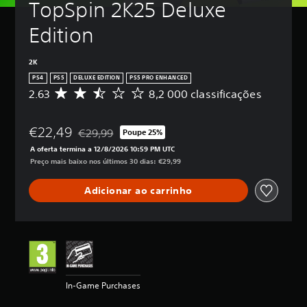
TopSpin 2K25 Deluxe 
Edition
2K
PS4
PS5
DELUXE EDITION
PS5 PRO ENHANCED
2.63
8,2 000 classificações
C
l
a
€22,49
s
€29,99
Poupe 25%
Com desconto em relação ao preço original de €29
s
A oferta termina a 12/8/2026 10:59 PM UTC
i
Preço mais baixo nos últimos 30 dias: €29,99
f
i
Adicionar ao carrinho
c
a
ç
ã
o
m
é
d
In-Game Purchases
i
a