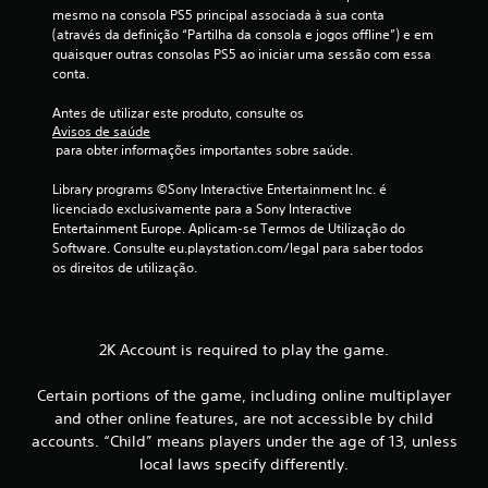
mesmo na consola PS5 principal associada à sua conta 
x
(através da definição “Partilha da consola e jogos offline”) e em 
quaisquer outras consolas PS5 ao iniciar uma sessão com essa 
i
conta.
m
Antes de utilizar este produto, consulte os 
Avisos de saúde
o
 para obter informações importantes sobre saúde.
d
Library programs ©Sony Interactive Entertainment Inc. é 
licenciado exclusivamente para a Sony Interactive 
e
Entertainment Europe. Aplicam-se Termos de Utilização do 
Software. Consulte eu.playstation.com/legal para saber todos 
c
os direitos de utilização.
i
n
2K Account is required to play the game.
c
Certain portions of the game, including online multiplayer
and other online features, are not accessible by child
o
accounts. “Child” means players under the age of 13, unless
)
local laws specify differently.