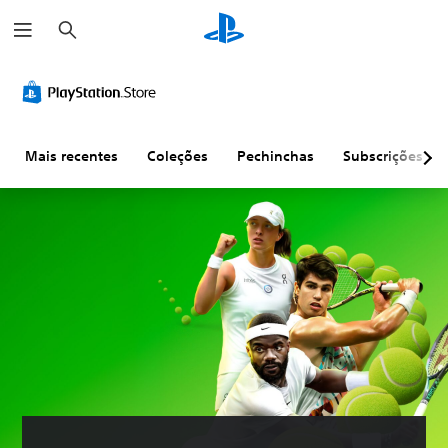
P
e
s
q
u
i
s
a
r
Mais recentes
Coleções
Pechinchas
Subscrições