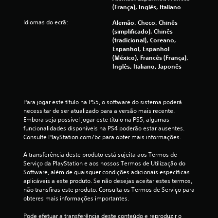
(França), Inglês, Italiano
r
Idiomas do ecrã:
Alemão, Checo, Chinês
e
(simplificado), Chinês
(tradicional), Coreano,
l
Espanhol, Espanhol
(México), Francês (França),
a
Inglês, Italiano, Japonês
s
(
Para jogar este título na PS5, o software do sistema poderá 
necessitar de ser atualizado para a versão mais recente. 
d
Embora seja possível jogar este título na PS5, algumas 
funcionalidades disponíveis na PS4 poderão estar ausentes. 
e
Consulte PlayStation.com/bc para obter mais informações.
A transferência deste produto está sujeita aos Termos de 
u
Serviço da PlayStation e aos nossos Termos de Utilização do 
Software, além de quaisquer condições adicionais específicas 
m
aplicáveis a este produto. Se não desejas aceitar estes termos, 
não transfiras este produto. Consulta os Termos de Serviço para 
m
obteres mais informações importantes.
á
Pode efetuar a transferência deste conteúdo e reproduzir o 