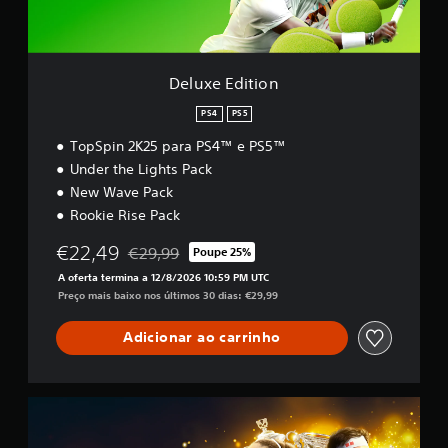
t
i
o
n
Deluxe Edition
PS4
PS5
TopSpin 2K25 para PS4™ e PS5™
Under the Lights Pack
New Wave Pack
Rookie Rise Pack
€22,49
€29,99
Poupe 25%
Com desconto em relação ao preço original de €
A oferta termina a 12/8/2026 10:59 PM UTC
Preço mais baixo nos últimos 30 dias: €29,99
Adicionar ao carrinho
G
r
a