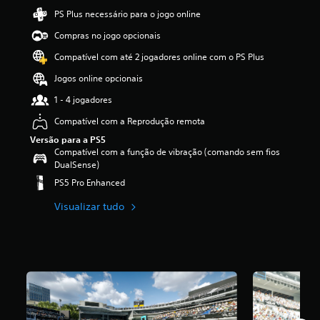
d
PS Plus necessário para o jogo online
e
Compras no jogo opcionais
2
.
Compatível com até 2 jogadores online com o PS Plus
6
3
Jogos online opcionais
e
1 - 4 jogadores
s
t
Compatível com a Reprodução remota
r
e
Versão para a PS5
l
Compatível com a função de vibração (comando sem fios
a
DualSense)
s
PS5 Pro Enhanced
(
d
Visualizar tudo
e
u
m
m
á
x
i
m
o