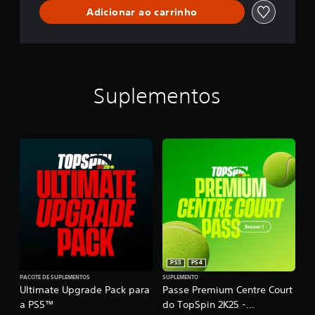
Adicionar ao carrinho
Suplementos
PS5
PS4
PACOTE DE SUPLEMENTOS
SUPLEMENTO
Ultimate Upgrade Pack para
Passe Premium Centre Court
a PS5™
do TopSpin 2K25 -