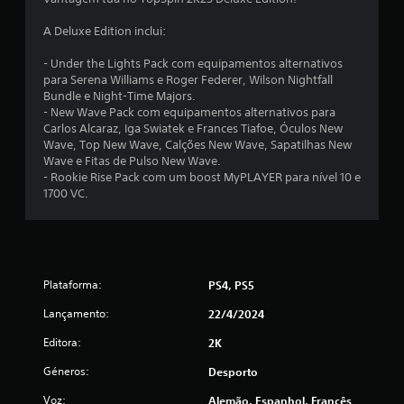
d
A Deluxe Edition inclui:
i
- Under the Lights Pack com equipamentos alternativos
para Serena Williams e Roger Federer, Wilson Nightfall
a
Bundle e Night-Time Majors.
- New Wave Pack com equipamentos alternativos para
d
Carlos Alcaraz, Iga Swiatek e Frances Tiafoe, Óculos New
Wave, Top New Wave, Calções New Wave, Sapatilhas New
e
Wave e Fitas de Pulso New Wave.
- Rookie Rise Pack com um boost MyPLAYER para nível 10 e
2
1700 VC.
.
6
Plataforma:
PS4, PS5
3
Lançamento:
22/4/2024
e
Editora:
2K
s
Géneros:
Desporto
t
Voz:
Alemão, Espanhol, Francês