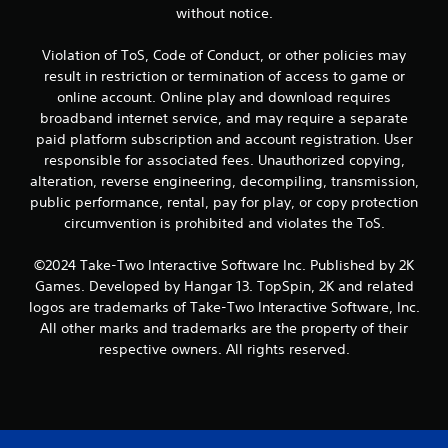
3
without notice.
c
Violation of ToS, Code of Conduct, or other policies may
result in restriction or termination of access to game or
l
online account. Online play and download requires
broadband internet service, and may require a separate
a
paid platform subscription and account registration. User
s
responsible for associated fees. Unauthorized copying,
alteration, reverse engineering, decompiling, transmission,
s
public performance, rental, pay for play, or copy protection
circumvention is prohibited and violates the ToS.
i
©2024 Take-Two Interactive Software Inc. Published by 2K
f
Games. Developed by Hangar 13. TopSpin, 2K and related
i
logos are trademarks of Take-Two Interactive Software, Inc.
All other marks and trademarks are the property of their
c
respective owners. All rights reserved.
a
ç