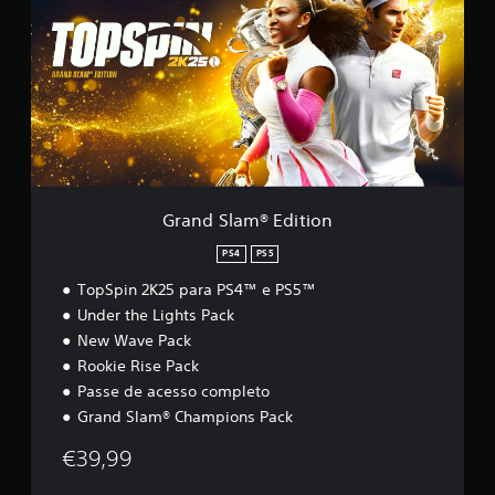
n
d
S
l
a
m
®
E
d
i
t
Grand Slam® Edition
i
o
PS4
PS5
n
TopSpin 2K25 para PS4™ e PS5™
Under the Lights Pack
New Wave Pack
Rookie Rise Pack
Passe de acesso completo
Grand Slam® Champions Pack
€39,99