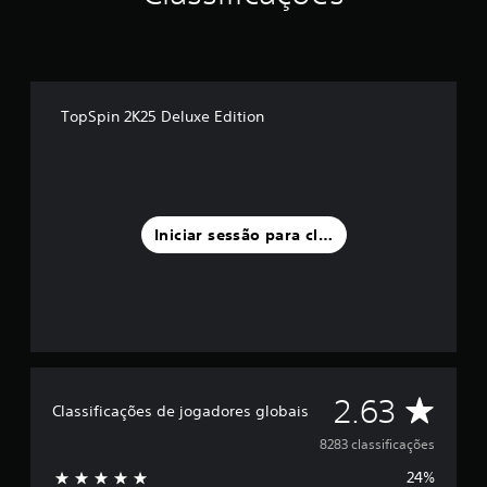
TopSpin 2K25 Deluxe Edition
Iniciar sessão para classificar
C
2.63
Classificações de jogadores globais
l
8283 classificações
24%