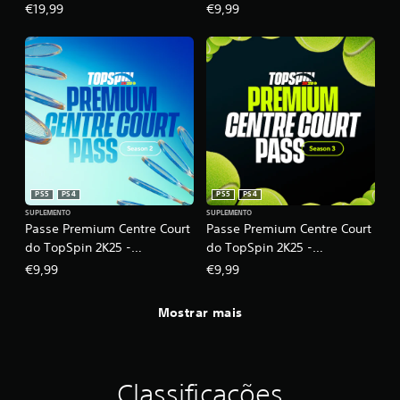
Temporada 1
€19,99
€9,99
PS5
PS4
PS5
PS4
SUPLEMENTO
SUPLEMENTO
Passe Premium Centre Court
Passe Premium Centre Court
do TopSpin 2K25 -
do TopSpin 2K25 -
Temporada 2
Temporada 3
€9,99
€9,99
Mostrar mais
Classificações