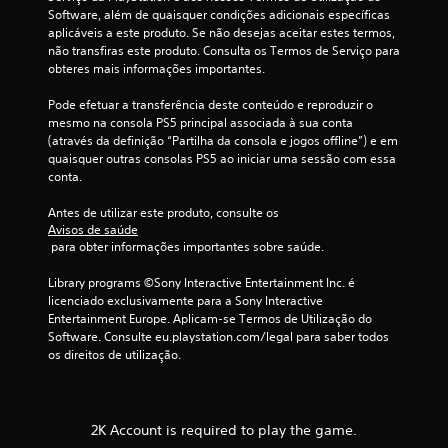
Software, além de quaisquer condições adicionais específicas 
i
aplicáveis a este produto. Se não desejas aceitar estes termos, 
não transfiras este produto. Consulta os Termos de Serviço para 
m
obteres mais informações importantes.
o
Pode efetuar a transferência deste conteúdo e reproduzir o 
mesmo na consola PS5 principal associada à sua conta 
d
(através da definição “Partilha da consola e jogos offline”) e em 
quaisquer outras consolas PS5 ao iniciar uma sessão com essa 
e
conta.
c
Antes de utilizar este produto, consulte os 
Avisos de saúde
i
 para obter informações importantes sobre saúde.
n
Library programs ©Sony Interactive Entertainment Inc. é 
licenciado exclusivamente para a Sony Interactive 
c
Entertainment Europe. Aplicam-se Termos de Utilização do 
Software. Consulte eu.playstation.com/legal para saber todos 
o
os direitos de utilização.
)
c
2K Account is required to play the game.