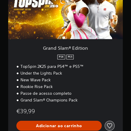
S
l
a
m
®
E
d
i
t
Grand Slam® Edition
i
o
PS4
PS5
n
TopSpin 2K25 para PS4™ e PS5™
Under the Lights Pack
New Wave Pack
Rookie Rise Pack
Passe de acesso completo
Grand Slam® Champions Pack
€39,99
Adicionar ao carrinho