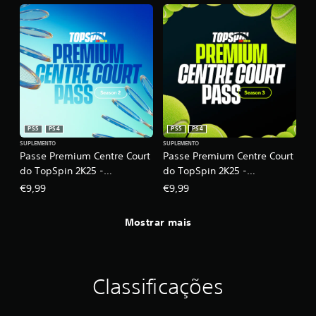
PS5
PS4
PS5
PS4
SUPLEMENTO
SUPLEMENTO
Passe Premium Centre Court
Passe Premium Centre Court
do TopSpin 2K25 -
do TopSpin 2K25 -
Temporada 2
Temporada 3
€9,99
€9,99
Mostrar mais
Classificações