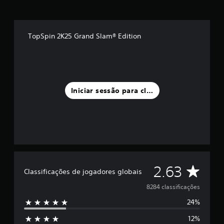
TopSpin 2K25 Grand Slam® Edition
Iniciar sessão para classificar
C
2.63
Classificações de jogadores globais
l
8284 classificações
24%
a
12%