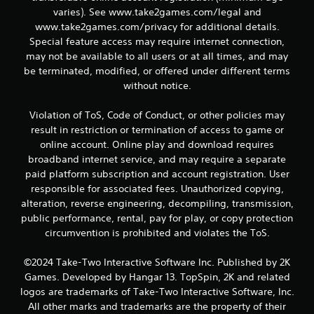
c
varies). See www.take2games.com/legal and
www.take2games.com/privacy for additional details.
l
Special feature access may require internet connection,
may not be available to all users or at all times, and may
a
be terminated, modified, or offered under different terms
without notice.
s
s
Violation of ToS, Code of Conduct, or other policies may
result in restriction or termination of access to game or
i
online account. Online play and download requires
broadband internet service, and may require a separate
f
paid platform subscription and account registration. User
responsible for associated fees. Unauthorized copying,
i
alteration, reverse engineering, decompiling, transmission,
c
public performance, rental, pay for play, or copy protection
circumvention is prohibited and violates the ToS.
a
©2024 Take-Two Interactive Software Inc. Published by 2K
ç
Games. Developed by Hangar 13. TopSpin, 2K and related
logos are trademarks of Take-Two Interactive Software, Inc.
õ
All other marks and trademarks are the property of their