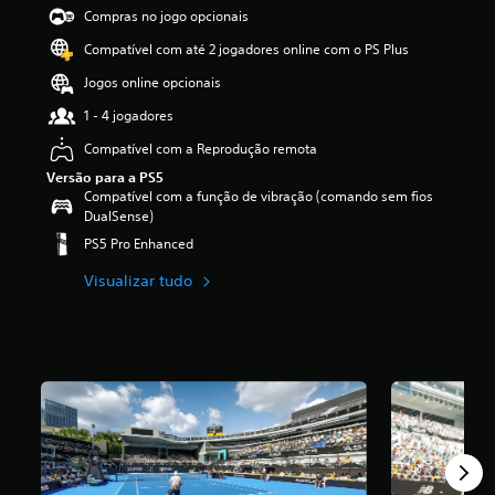
d
Compras no jogo opcionais
e
Compatível com até 2 jogadores online com o PS Plus
2
.
Jogos online opcionais
6
3
1 - 4 jogadores
e
Compatível com a Reprodução remota
s
t
Versão para a PS5
r
Compatível com a função de vibração (comando sem fios
e
DualSense)
l
PS5 Pro Enhanced
a
s
Visualizar tudo
(
d
e
u
m
m
á
x
i
m
o