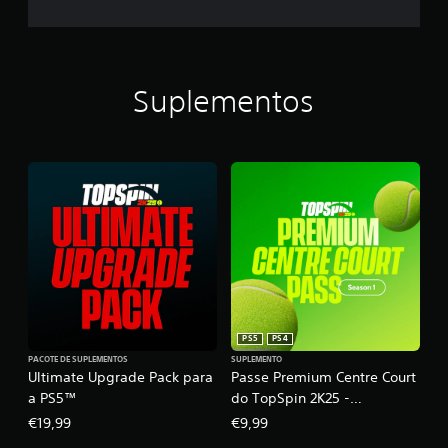
Suplementos
PS5
PS4
PACOTE DE SUPLEMENTOS
SUPLEMENTO
Ultimate Upgrade Pack para
Passe Premium Centre Court
a PS5™
do TopSpin 2K25 -
Temporada 1
€19,99
€9,99