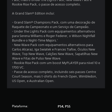
Rookie Rise Pack, o passe de acesso completo.
i
A Grand Slam® Edition inclui:
a
- Grand Slam® Champions Pack, com uma decoração de
d
Raquete de Campeonato e um Serviço de Campeão.
- Under the Lights Pack com equipamentos alternativos
e
para Serena Williams e Roger Federer, o Wilson Nightfall
Bundle e o Night-Time Majors.'
2
- New Wave Pack com equipamentos alternativos para
Carlos Alcaraz, Iga Swiatek e Frances Tiafoe, Óculos New
.
Wave, Top New Wave, Calções New Wave, Sapatilhas New
Wave e Fitas de Pulso New Wave.
6
- Rookie Rise Pack com um boost MyPLAYER para nível 10 e
1700 VC.
3
- Passe de acesso completo, incluindo seis passes Centre
Court Season, mais t-shirts do French Open, Wimbledon,
US Open, e Australian Open.
e
s
t
Plataforma:
PS4, PS5
r