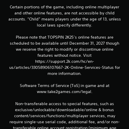
o
Certain portions of the game, including online multiplayer
and other online features, are not accessible by child
m
accounts. “Child” means players under the age of 13, unless
local laws specify differently.
b
a
Please note that TOPSPIN 2K25’s online features are
scheduled to be available until December 31, 2027 though
s
we reserve the right to modify or discontinue online
features without notice. Visit
e
https://support.2k.com/hc/en-
us/articles/33058906107667-2K-Online-Services-Status for
e
more information.
m
Software Terms of Service (ToS) in game and at
8
www.take2games.com/legal.
2
Non-transferable access to special features, such as
exclusive/unlockable/downloadable/online & bonus
8
content/services/functions/multiplayer services, may
require single-use serial code, additional fee, and/or non-
4
transferable online account registration (minimum age