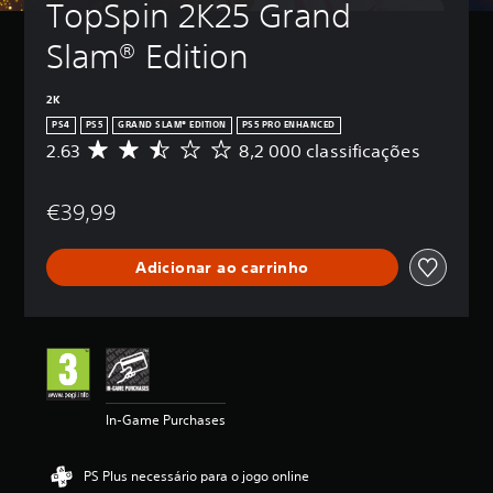
TopSpin 2K25 Grand 
Slam® Edition
2K
PS4
PS5
GRAND SLAM® EDITION
PS5 PRO ENHANCED
2.63
8,2 000 classificações
C
l
a
€39,99
s
s
i
Adicionar ao carrinho
f
i
c
a
ç
ã
o
m
In-Game Purchases
é
d
i
PS Plus necessário para o jogo online
a