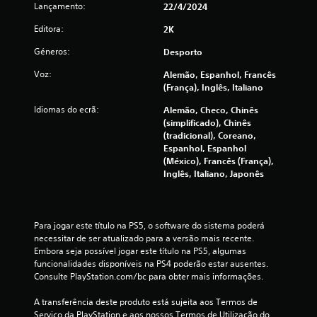
Lançamento:
22/4/2024
e
Editora:
2K
l
Géneros:
Desporto
a
Voz:
Alemão, Espanhol, Francês
(França), Inglês, Italiano
s
Idiomas do ecrã:
Alemão, Checo, Chinês
(
(simplificado), Chinês
(tradicional), Coreano,
d
Espanhol, Espanhol
(México), Francês (França),
Inglês, Italiano, Japonês
e
u
Para jogar este título na PS5, o software do sistema poderá 
m
necessitar de ser atualizado para a versão mais recente. 
Embora seja possível jogar este título na PS5, algumas 
m
funcionalidades disponíveis na PS4 poderão estar ausentes. 
Consulte PlayStation.com/bc para obter mais informações.
á
A transferência deste produto está sujeita aos Termos de 
x
Serviço da PlayStation e aos nossos Termos de Utilização do 