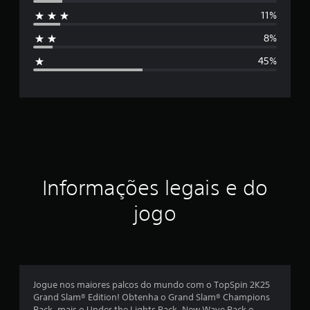
s
11%
s
8%
i
45%
f
i
c
a
ç
Informações legais e do
ã
jogo
o
m
é
Jogue nos maiores palcos do mundo com o TopSpin 2K25
Grand Slam® Edition! Obtenha o Grand Slam® Champions
d
Pack, mais o Under the Lights Pack, New Wave Pack e