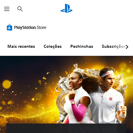
P
e
s
q
u
i
s
a
r
Mais recentes
Coleções
Pechinchas
Subscrições