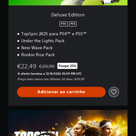
o
n
Deluxe Edition
PS4
PS5
TopSpin 2K25 para PS4™ e PS5™
Under the Lights Pack
New Wave Pack
Rookie Rise Pack
€22,49
€29,99
Poupe 25%
Com desconto em relação ao preço original de €
A oferta termina a 12/8/2026 10:59 PM UTC
Preço mais baixo nos últimos 30 dias: €29,99
Adicionar ao carrinho
G
r
a
n
d