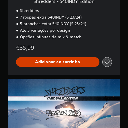
Shredders - 540INDY Edition
N
D
Shredders
Y
7 roupas extra 540INDY (S 23/24)
E
5 pranchas extra 540INDY (S 23/24)
d
i
Até 5 variações por design
t
Opções infinitas de mix & match
i
o
€35,99
n
Adicionar ao carrinho
S
h
r
e
d
d
e
r
s
Y