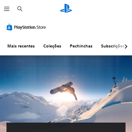
P
e
s
q
u
i
s
a
r
Mais recentes
Coleções
Pechinchas
Subscrições