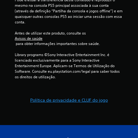
s
mesmo na consola PS5 principal associada à sua conta 
(
(através da definição “Partilha da consola e jogos offline”) e em 
quaisquer outras consolas PS5 ao iniciar uma sessão com essa 
d
conta.
e
Antes de utilizar este produto, consulte os 
Avisos de saúde
 para obter informações importantes sobre saúde.
u
Library programs ©Sony Interactive Entertainment Inc. é 
m
licenciado exclusivamente para a Sony Interactive 
Entertainment Europe. Aplicam-se Termos de Utilização do 
m
Software. Consulte eu.playstation.com/legal para saber todos 
os direitos de utilização.
á
x
Política de privacidade e CLUF do jogo
i
m
o