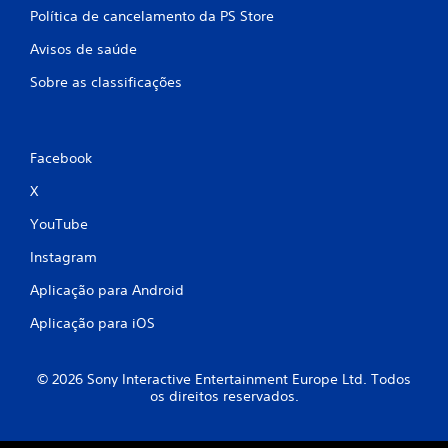
Política de cancelamento da PS Store
s
Avisos de saúde
e
Sobre as classificações
e
m
Facebook
9
X
4
YouTube
6
Instagram
c
Aplicação para Android
l
Aplicação para iOS
a
© 2026 Sony Interactive Entertainment Europe Ltd. Todos
s
os direitos reservados.
s