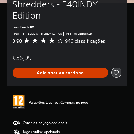
Shredders - 540INDY 
Edition
FoamPunch BV
PS5
SHREDDERS - 540INDY EDITION
PS5 PRO ENHANCED
3.98
946 classificações
C
l
a
€35,99
s
s
i
Adicionar ao carrinho
f
i
c
a
ç
ã
Palavrões Ligeiros, Compras no jogo
o
m
é
d
Compras no jogo opcionais
i
Jogos online opcionais
a