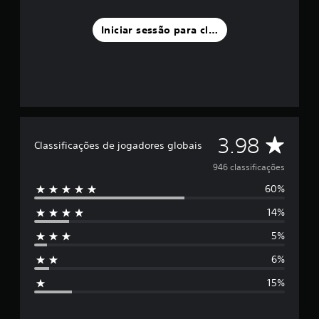
Iniciar sessão para classificar
C
3.98
Classificações de jogadores globais
l
946 classificações
60%
a
14%
s
5%
s
6%
i
15%
f