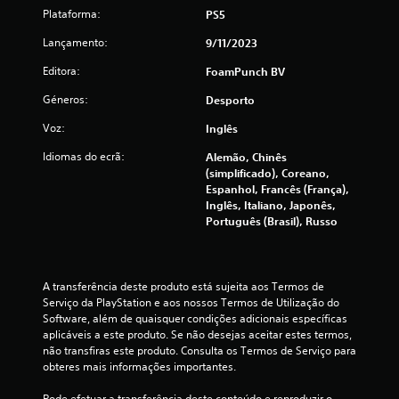
e
Plataforma:
PS5
3
Lançamento:
9/11/2023
.
Editora:
FoamPunch BV
9
Géneros:
Desporto
Voz:
Inglês
8
Idiomas do ecrã:
Alemão, Chinês
e
(simplificado), Coreano,
Espanhol, Francês (França),
s
Inglês, Italiano, Japonês,
Português (Brasil), Russo
t
r
A transferência deste produto está sujeita aos Termos de 
e
Serviço da PlayStation e aos nossos Termos de Utilização do 
Software, além de quaisquer condições adicionais específicas 
l
aplicáveis a este produto. Se não desejas aceitar estes termos, 
não transfiras este produto. Consulta os Termos de Serviço para 
a
obteres mais informações importantes.
Pode efetuar a transferência deste conteúdo e reproduzir o 