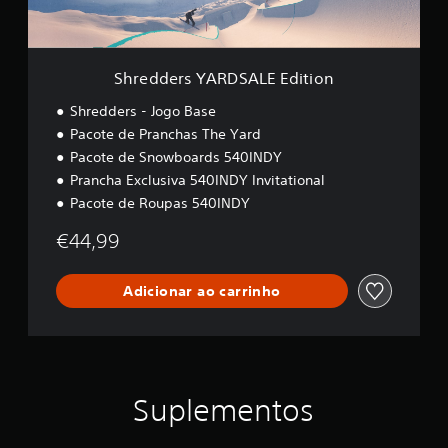
A
R
D
S
Shredders YARDSALE Edition
A
L
Shredders - Jogo Base
E
Pacote de Pranchas The Yard
E
Pacote de Snowboards 540INDY
d
i
Prancha Exclusiva 540INDY Invitational
t
Pacote de Roupas 540INDY
i
o
€44,99
n
Adicionar ao carrinho
Suplementos