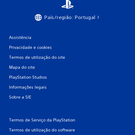
d
e
País/região: Portugal
c
i
Assistência
n
Privacidade e cookies
c
Termos de utilização do site
o
Mapa do site
)
PlayStation Studios
c
Informações legais
Sobre a SIE
o
m
Termos de Serviço da PlayStation
b
Termos de utilização do software
a