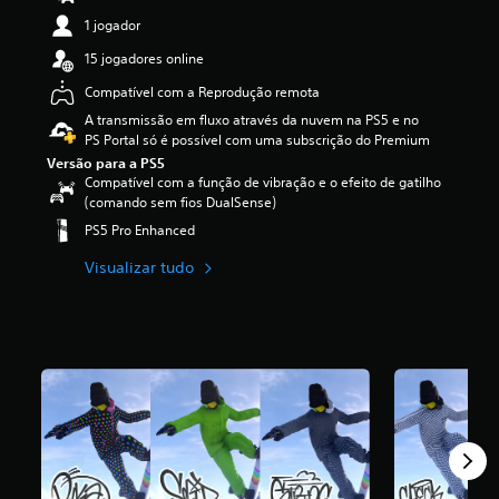
d
1 jogador
e
3
15 jogadores online
.
Compatível com a Reprodução remota
9
8
A transmissão em fluxo através da nuvem na PS5 e no
e
PS Portal só é possível com uma subscrição do Premium
s
Versão para a PS5
t
Compatível com a função de vibração e o efeito de gatilho
r
(comando sem fios DualSense)
e
PS5 Pro Enhanced
l
a
Visualizar tudo
s
(
d
e
u
m
m
á
x
i
m
o