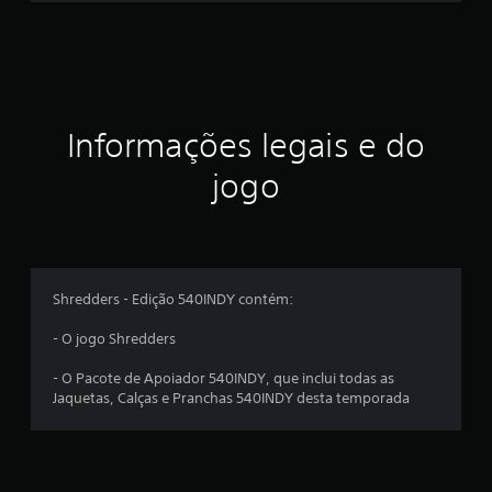
i
c
a
ç
Informações legais e do
ã
jogo
o
m
é
Shredders - Edição 540INDY contém:
d
- O jogo Shredders
i
- O Pacote de Apoiador 540INDY, que inclui todas as
Jaquetas, Calças e Pranchas 540INDY desta temporada
a
d