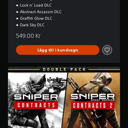
Lock n’ Load DLC
Abstract Assassin DLC
Graffiti Glow DLC
Dark Sky DLC
549.00 Kr
Lägg till i kundvagn
S
G
W
C
1
&
S
G
W
C
2
D