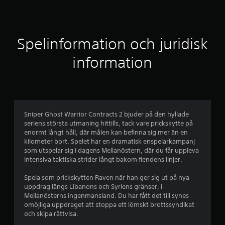
t
t
l
Spelinformation och juridisk
i
information
g
t
b
Sniper Ghost Warrior Contracts 2 bjuder på den hyllade
seriens största utmaning hittills, tack vare prickskytte på
e
enormt långt håll, där målen kan befinna sig mer än en
kilometer bort. Spelet har en dramatisk enspelarkampanj
t
som utspelar sig i dagens Mellanöstern, där du får uppleva
intensiva taktiska strider långt bakom fiendens linjer.
y
Spela som prickskytten Raven när han ger sig ut på nya
g
uppdrag längs Libanons och Syriens gränser, i
Mellanösterns ingenmansland. Du har fått det till synes
p
omöjliga uppdraget att stoppa ett lömskt brottssyndikat
och skipa rättvisa.