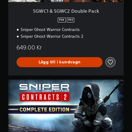
o
u
SGWC1 & SGWC2 Double Pack
b
l
PS4
PS5
e
Sniper Ghost Warrior Contracts
P
a
Sniper Ghost Warrior Contracts 2
c
k
649.00 Kr
Lägg till i kundvagn
C
o
m
p
l
e
t
e
E
d