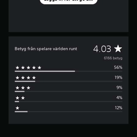
G
4.03
Betyg från spelare världen runt
e
6166 betyg
56%
n
19%
o
9%
m
4%
s
12%
n
i