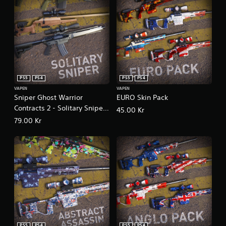
PS5
PS4
PS5
PS4
VAPEN
VAPEN
Sniper Ghost Warrior
EURO Skin Pack
Contracts 2 - Solitary Sniper
45.00 Kr
Weapons Pack
79.00 Kr
PS5
PS4
PS5
PS4