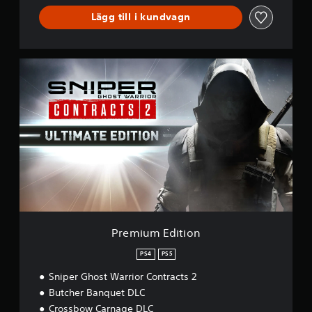
Lägg till i kundvagn
P
r
e
m
i
u
m
E
d
i
t
i
o
n
Premium Edition
PS4
PS5
Sniper Ghost Warrior Contracts 2
Butcher Banquet DLC
Crossbow Carnage DLC