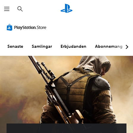
S
ö
k
Senaste
Samlingar
Erbjudanden
Abonnemang