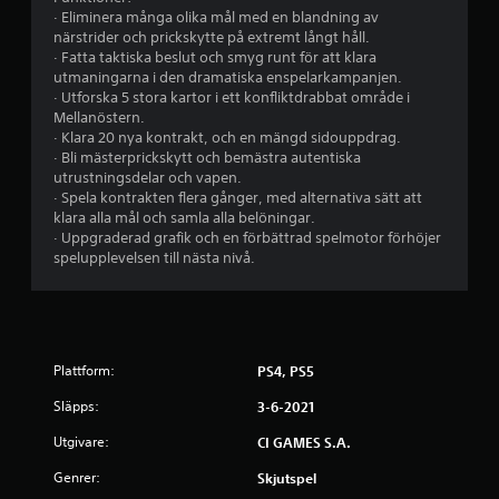
· Eliminera många olika mål med en blandning av
a
närstrider och prickskytte på extremt långt håll.
· Fatta taktiska beslut och smyg runt för att klara
v
utmaningarna i den dramatiska enspelarkampanjen.
· Utforska 5 stora kartor i ett konfliktdrabbat område i
f
Mellanöstern.
· Klara 20 nya kontrakt, och en mängd sidouppdrag.
e
· Bli mästerprickskytt och bemästra autentiska
utrustningsdelar och vapen.
m
· Spela kontrakten flera gånger, med alternativa sätt att
klara alla mål och samla alla belöningar.
b
· Uppgraderad grafik och en förbättrad spelmotor förhöjer
spelupplevelsen till nästa nivå.
a
s
e
Plattform:
PS4, PS5
r
Släpps:
3-6-2021
a
Utgivare:
CI GAMES S.A.
Genrer:
Skjutspel
t