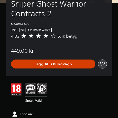
Sniper Ghost Warrior 
Contracts 2
CI GAMES S.A.
PS4
PS5
STANDARD EDITION
4.03
6,1K betyg
G
e
n
449.00 Kr
o
m
s
Lägg till i kundvagn
n
i
t
t
l
i
g
t
Språk, Våld
b
e
t
1 spelare
y