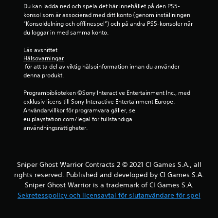
Du kan ladda ned och spela det här innehållet på den PS5-
konsol som är associerad med ditt konto (genom inställningen 
”Konsoldelning och offlinespel”) och på andra PS5-konsoler när 
du loggar in med samma konto.
Läs avsnittet 
Hälsovarningar
 för att ta del av viktig hälsoinformation innan du använder 
denna produkt.
Programbiblioteken ©Sony Interactive Entertainment Inc., med 
exklusiv licens till Sony Interactive Entertainment Europe. 
Användarvillkor för programvara gäller, se 
eu.playstation.com/legal för fullständiga 
användningsrättigheter.
Sniper Ghost Warrior Contracts 2 © 2021 CI Games S.A., all
rights reserved. Published and developed by CI Games S.A.
Sniper Ghost Warrior is a trademark of CI Games S.A.
Sekretesspolicy och licensavtal för slutanvändare för spel