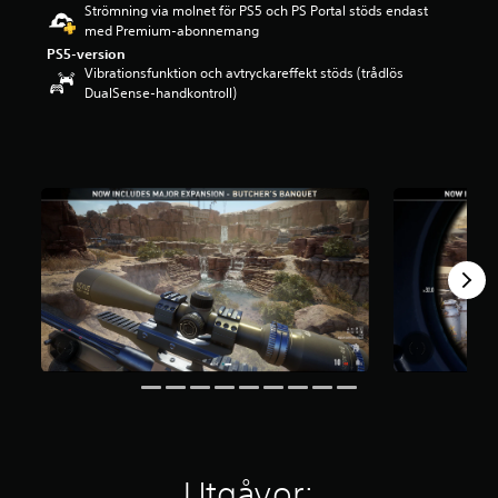
Strömning via molnet för PS5 och PS Portal stöds endast
g
med Premium-abonnemang
p
PS5-version
å
Vibrationsfunktion och avtryckareffekt stöds (trådlös
4
DualSense-handkontroll)
.
0
3
s
t
j
ä
r
n
o
r
a
v
f
e
m
b
a
s
e
Utgåvor:
r