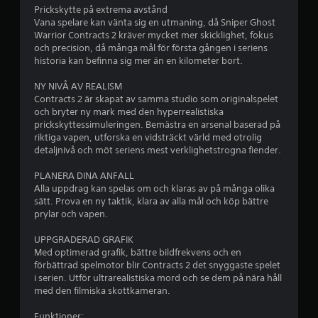
å
Prickskytte på extrema avstånd
4
Vana spelare kan vänta sig en utmaning, då Sniper Ghost
Warrior Contracts 2 kräver mycket mer skicklighet, fokus
.
och precision, då många mål för första gången i seriens
historia kan befinna sig mer än en kilometer bort.
0
NY NIVÅ AV REALISM
Contracts 2 är skapat av samma studio som originalspelet
3
och bryter ny mark med den hyperrealistiska
prickskyttessimuleringen. Bemästra en arsenal baserad på
s
riktiga vapen, utforska en vidsträckt värld med otrolig
detaljnivå och möt seriens mest verklighetstrogna fiender.
t
PLANERA DINA ANFALL
j
Alla uppdrag kan spelas om och klaras av på många olika
sätt. Prova en ny taktik, klara av alla mål och köp bättre
ä
prylar och vapen.
r
UPPGRADERAD GRAFIK
Med optimerad grafik, bättre bildfrekvens och en
n
förbättrad spelmotor blir Contracts 2 det snyggaste spelet
i serien. Utför ultrarealistiska mord och se dem på nära håll
o
med den filmiska skottkameran.
r
Funktioner: