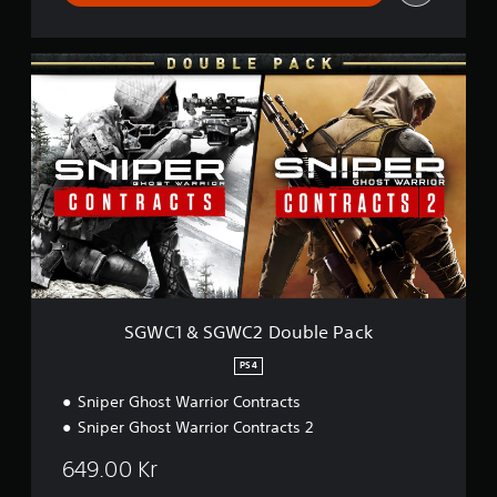
S
G
W
C
1
&
S
G
W
C
2
D
o
u
SGWC1 & SGWC2 Double Pack
b
l
PS4
e
Sniper Ghost Warrior Contracts
P
a
Sniper Ghost Warrior Contracts 2
c
k
649.00 Kr