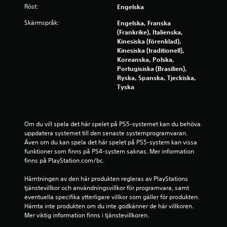
Röst:
Engelska
p
Skärmspråk:
Engelska, Franska
å
(Frankrike), Italienska,
Kinesiska (förenklad),
6
Kinesiska (traditionell),
Koreanska, Polska,
1
Portugisiska (Brasilien),
Ryska, Spanska, Tjeckiska,
6
Tyska
6
b
Om du vill spela det här spelet på PS5-systemet kan du behöva 
uppdatera systemet till den senaste systemprogramvaran. 
e
Även om du kan spela det här spelet på PS5-system kan vissa 
funktioner som finns på PS4-system saknas. Mer information 
finns på PlayStation.com/bc.
t
Hämtningen av den här produkten regleras av PlayStations 
y
tjänstevillkor och användningsvillkor för programvara, samt 
eventuella specifika ytterligare villkor som gäller för produkten. 
g
Hämta inte produkten om du inte godkänner de här villkoren. 
Mer viktig information finns i tjänstevillkoren.