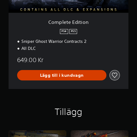
i
t
i
o
Complete Edition
n
PS4
PS5
Sniper Ghost Warrior Contracts 2
All DLC
649.00 Kr
Lägg till i kundvagn
Tillägg