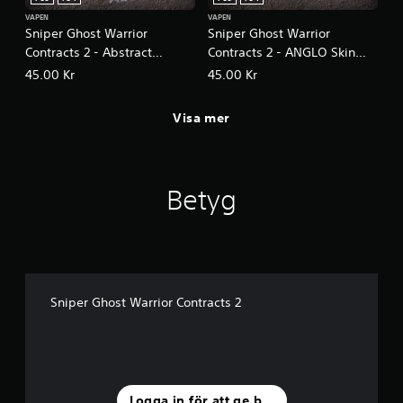
VAPEN
VAPEN
Sniper Ghost Warrior
Sniper Ghost Warrior
Contracts 2 - Abstract
Contracts 2 - ANGLO Skin
Assassin Skin Pack
Pack
45.00 Kr
45.00 Kr
Visa mer
Betyg
Sniper Ghost Warrior Contracts 2
Logga in för att ge betyg