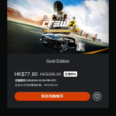
o
l
d
E
d
i
t
i
o
n
Gold Edition
HK$77.60
HK$388.00
立省80%
从原价HK$388.00折扣优惠
优惠截至12/8/2026 02:59 PM UTC
过去30天内的最低价格：HK$388.00
添加到购物车