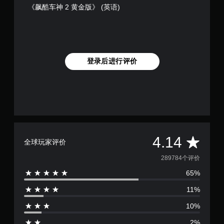
《飙酷车神 2 黄金版》 (英语)
登录后进行评价
平
4.14
全球玩家评价
均
289784个评价
65%
评
11%
价
10%
4
2%