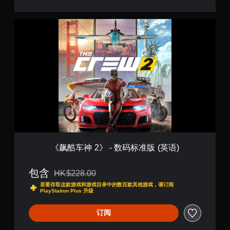
《
飙
酷
车
神
2
》
-
数
码
标
准
版
(
《飙酷车神 2》 - 数码标准版 (英语)
英
语
包含
)
HK$228.00
从原价HK$228.00折扣优惠
若要存取这款游戏和游戏目录中的数百款其他游戏，请订阅
PlayStation Plus 升级
订阅