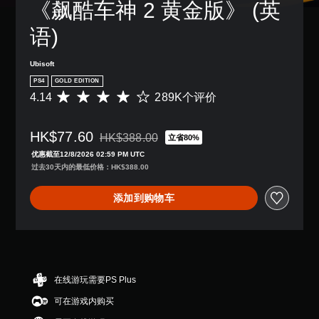
《飙酷车神 2 黄金版》 (英
语)
Ubisoft
PS4
GOLD EDITION
4.14
289K个评价
平
均
评
HK$77.60
价
HK$388.00
立省80%
从原价HK$388.00折扣优惠
4
优惠截至12/8/2026 02:59 PM UTC
.
过去30天内的最低价格：HK$388.00
1
4
添加到购物车
颗
星
（
满
分
5
颗
在线游玩需要PS Plus
星
可在游戏内购买
，
2