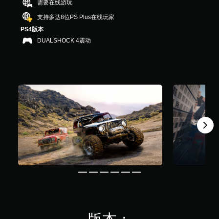
需要在线游玩
8
9
支持多达8位PS Plus在线玩家
K
PS4版本
个
DUALSHOCK 4震动
评
价
）