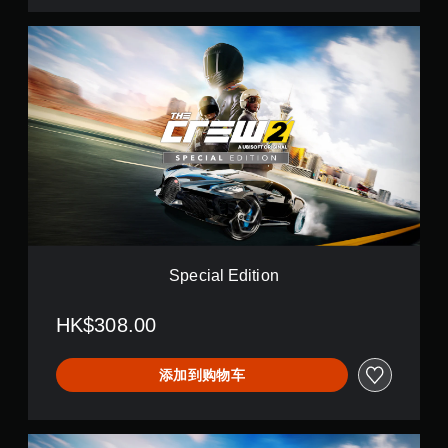
S
p
e
c
i
a
l
E
d
i
t
i
o
n
Special Edition
HK$308.00
添加到购物车
G