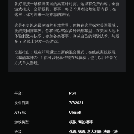
2
备好迎接一场横跨美国的高速计时赛。这里有免费内容，全新
游戏模式，全新载具、赛事，每 2 个月都会增加新内容，在
8
这里，你将迎来一场难忘的旅程。
9
这是有史以来最刺激的开放世界，你将在这里探索美国疆域，
挑战美国赛车界。你将得以驾驭多种炫酷车型，在美国大地上
7
体验刺激与快乐，参加各类赛事，测试自己的驾驶技术。与最
多 7 名线上好友一起游戏。
8
全新推出：现在即可通过全新的混合模式，在线或离线畅玩
4
《飙酷车神2》！你可以畅享传统在线体验，也可以用全新的
方式单人游玩。
个
评
价
平台:
PS4
）
发售日期:
7/7/2021
发行商:
Ubisoft
游戏类型:
模拟, 驾驶/赛车
语音:
俄语, 德语, 意大利语, 法语（法