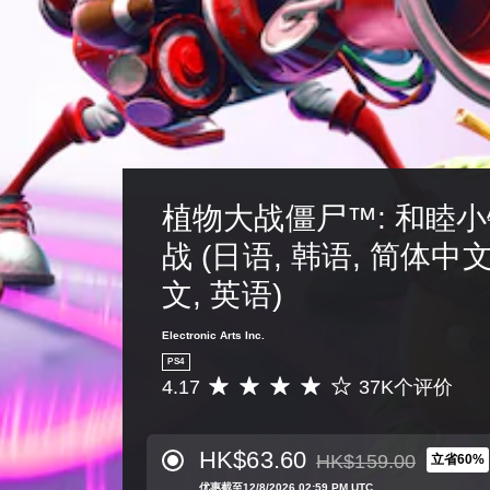
植物大战僵尸™: 和睦
战 (日语, 韩语, 简体中
文, 英语)
Electronic Arts Inc.
PS4
4.17
37K个评价
平
均
评
价
HK$63.60
HK$159.00
立省60%
从原价HK$159.00折扣优
4
优惠截至12/8/2026 02:59 PM UTC