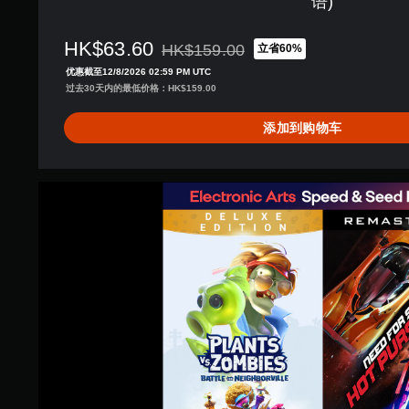
语)
,
简
体
HK$63.60
HK$159.00
立省60%
从原价HK$159.00折扣优惠
中
优惠截至12/8/2026 02:59 PM UTC
文
过去30天内的最低价格：HK$159.00
,
繁
添加到购物车
体
中
文
,
E
英
A
语
植
)
物
飞
车
捆
绑
包
(
日
语
,