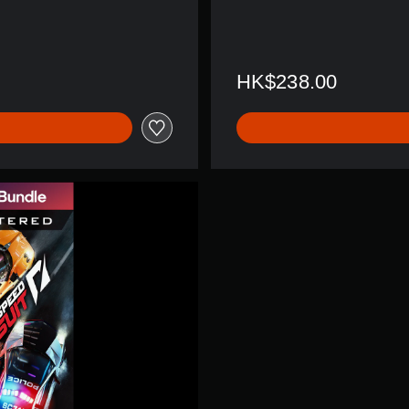
日
语
,
韩
语
HK$238.00
,
简
体
中
文
,
繁
体
中
文
,
英
语
)