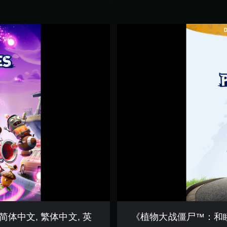
《
植
物
大
战
僵
尸
™
：
和
睦
小
镇
保
卫
战
》
豪
华
版
简体中文, 繁体中文, 英
《植物大战僵尸™：和睦小
(