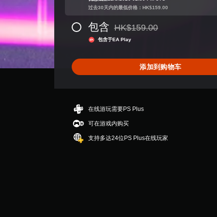
.
过去30天内的最低价格：HK$159.00
1
7
包含
HK$159.00
颗
从原价HK$159.00折扣优惠
星
包含于EA Play
（
满
分
添加到购物车
5
颗
星
，
在线游玩需要PS Plus
3
7
可在游戏内购买
K
支持多达24位PS Plus在线玩家
个
评
价
）