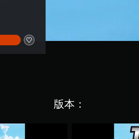
版本：
特
技
摩