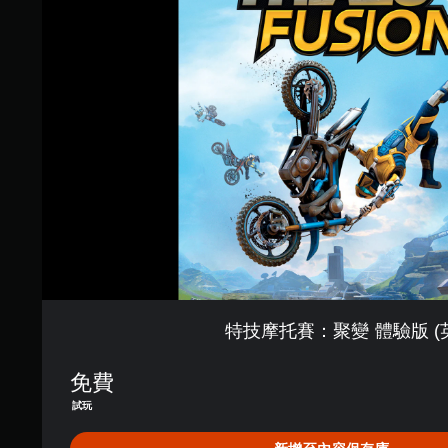
則
托
評
賽
分
：
聚
變
體
驗
版
(
英
文
)
特技摩托賽：聚變 體驗版 (
免費
試玩