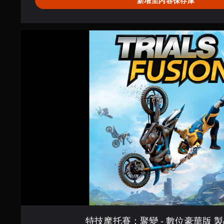
新增至內容保存庫
特
技
摩
托
賽
：
聚
變
-
數
位
豪
華
版
製
品
版
(
英
文
特技摩托賽：聚變 - 數位豪華版 製