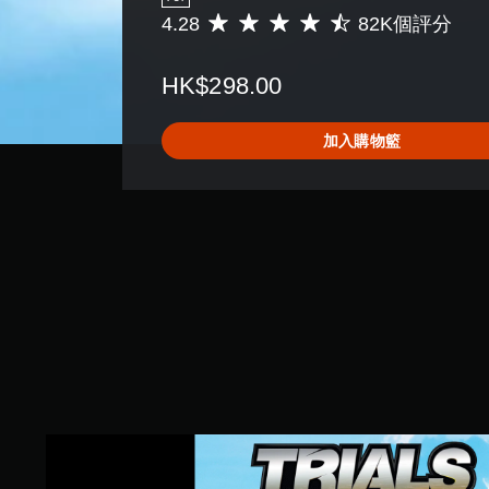
4.28
82K個評分
平
均
評
HK$298.00
分
為
4
加入購物籃
.
2
8
顆
星
（
滿
分
5
顆
星
）
，
共
8
特
2
技
K
摩