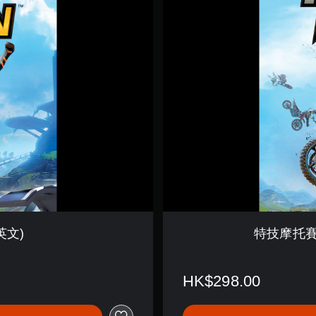
托
賽
：
聚
變
-
數
位
豪
華
版
製
品
版
(
英
文
英文)
特技摩托賽：
)
HK$298.00