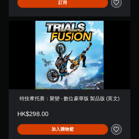
訂用
特
技
摩
托
賽
：
聚
變
-
數
位
豪
華
版
特技摩托賽：聚變 - 數位豪華版 製品版 (英文)
製
品
HK$298.00
版
(
英
加入購物籃
文
)