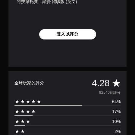
特技摩托賽：聚變 體驗版 (英文)
登入以評分
平
4.28
全球玩家的評分
均
82540個評分
64%
評
17%
分
10%
為
2%