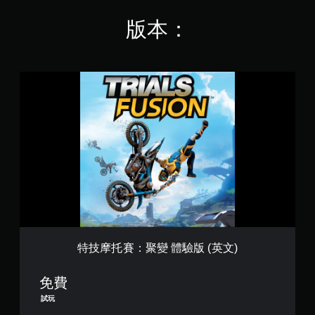
，
共
版本：
8
2
K
則
特
評
技
分
摩
托
賽
：
聚
變
體
驗
版
(
英
文
特技摩托賽：聚變 體驗版 (英文)
)
免費
試玩