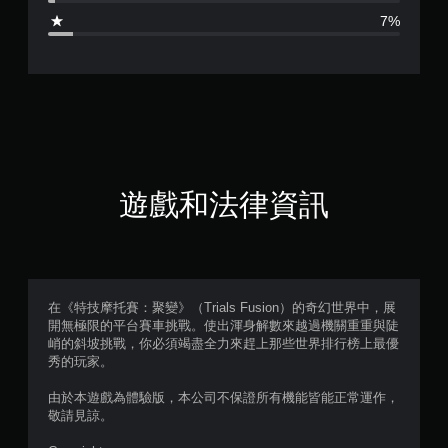
4
7%
.
2
8
顆
星
遊戲和法律資訊
（
滿
分
在《特技摩托賽：聚變》（Trials Fusion）的奇幻世界中，展
開無極限的平台賽車挑戰。使出渾身解數來越過機關重重與陡
5
峭的斜坡挑戰，你必須竭盡全力來趕上那些世界排行榜上最優
秀的玩家。
顆
由於本遊戲為體驗版，本公司不保證所有機能皆能正常運作，
星
敬請見諒。