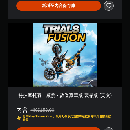
新增至內容保存庫
特
技
摩
托
賽
：
聚
變
-
數
位
豪
華
版
特技摩托賽：聚變 - 數位豪華版 製品版 (英文)
製
品
內含
版
HK$158.00
折扣前原價為HK$158.00
(
訂用PlayStation Plus 升級即可存取此遊戲和遊戲目錄中其他數百款
英
作品
文
)