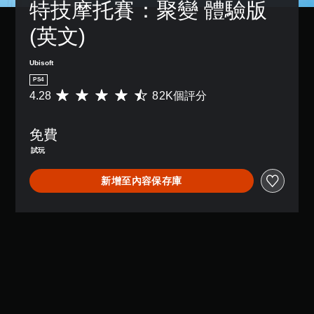
特技摩托賽：聚變 體驗版 
(英文)
Ubisoft
PS4
4.28
82K個評分
平
均
評
免費
分
為
試玩
4
.
新增至內容保存庫
2
8
顆
星
（
滿
分
5
顆
星
）