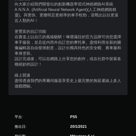
向大家介紹我們開發出的創新機器學習式神經網路AI系統
分
A.N.N.A. (Artificial Neural Network Agent)(人工神經網路精
靈)。與更快、更聰明且更精準的車手較勁，迎戰比以往更逼
近人類的AI！
更豐富的自訂功能
在賽道上以自己的風格馳騁！琳瑯滿目的官方品牌可供您選擇
車手服裝，並且從內而外自訂您的摩托車。盡情利用全新的圖
像編輯器自由發揮創意，設計出獨具特色的安全帽、賽車服和
車身塗裝。
設計完成後，可以在網路上分享您的創作，或在社群中探索各
種絕妙的設計！
線上競速
盡情透過我們的專屬伺服器享受史上最完整的無延遲線上多人
遊戲體驗。
平台:
PS5
推出日:
20/1/2021