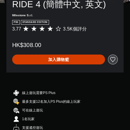
RIDE 4 (簡體中文, 英文)
Milestone S.r.l.
PS5
STANDARD EDITION
3.77
3.5K個評分
平
均
評
HK$308.00
分
為
3
加入購物籃
.
7
7
顆
星
（
滿
線上遊玩需要PS Plus
分
最多支援12名加入PS Plus的線上玩家
5
顆
可在線上遊玩
星
）
1名玩家
，
支援遙控遊玩
共