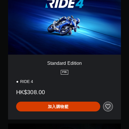
a
n
d
a
r
d
E
d
i
t
i
o
Standard Edition
n
PS5
RIDE 4
HK$308.00
加入購物籃
S