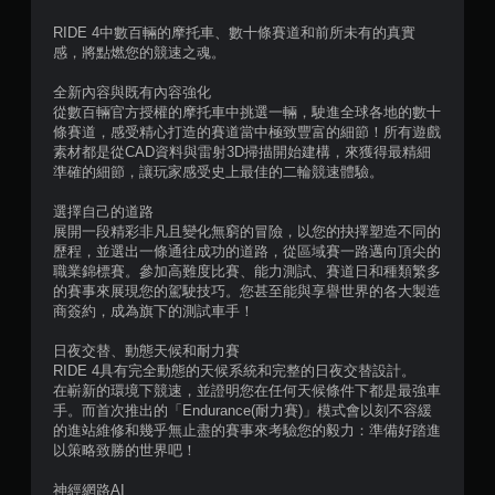
5
RIDE 4中數百輛的摩托車、數十條賽道和前所未有的真實
感，將點燃您的競速之魂。
顆
全新內容與既有內容強化
星
從數百輛官方授權的摩托車中挑選一輛，駛進全球各地的數十
條賽道，感受精心打造的賽道當中極致豐富的細節！所有遊戲
）
素材都是從CAD資料與雷射3D掃描開始建構，來獲得最精細
準確的細節，讓玩家感受史上最佳的二輪競速體驗。
，
選擇自己的道路
共
展開一段精彩非凡且變化無窮的冒險，以您的抉擇塑造不同的
歷程，並選出一條通往成功的道路，從區域賽一路邁向頂尖的
3
職業錦標賽。參加高難度比賽、能力測試、賽道日和種類繁多
的賽事來展現您的駕駛技巧。您甚至能與享譽世界的各大製造
5
商簽約，成為旗下的測試車手！
8
日夜交替、動態天候和耐力賽
RIDE 4具有完全動態的天候系統和完整的日夜交替設計。
在嶄新的環境下競速，並證明您在任何天候條件下都是最強車
2
手。而首次推出的「Endurance(耐力賽)」模式會以刻不容緩
的進站維修和幾乎無止盡的賽事來考驗您的毅力：準備好踏進
則
以策略致勝的世界吧！
評
神經網路AI