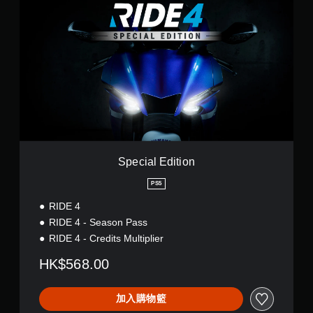
p
e
c
i
a
l
E
d
i
t
i
o
n
Special Edition
PS5
RIDE 4
RIDE 4 - Season Pass
RIDE 4 - Credits Multiplier
HK$568.00
加入購物籃