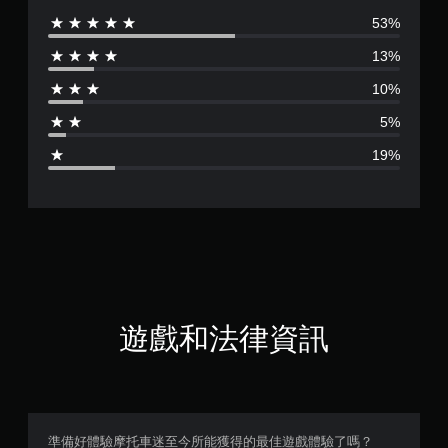
53%
評
13%
分
10%
為
5%
3
19%
.
7
7
顆
星
遊戲和法律資訊
（
滿
分
準備好體驗摩托車迷至今所能獲得的最佳遊戲體驗了嗎？