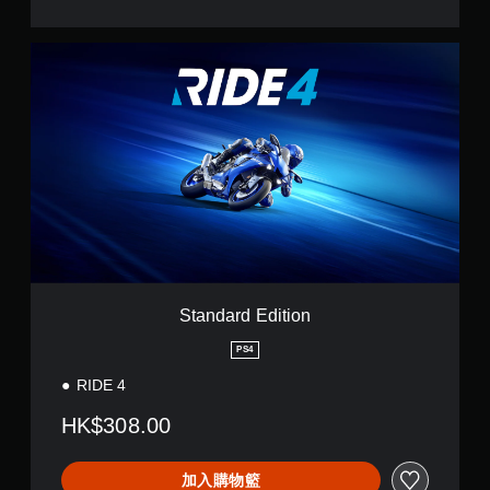
S
t
a
n
d
a
r
d
E
d
i
t
i
o
Standard Edition
n
PS4
RIDE 4
HK$308.00
加入購物籃