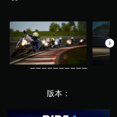
3
.
5
K
則
評
分
版本：
S
t