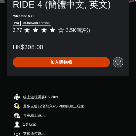
RIDE 4 (簡體中文, 英文)
Milestone S.r.l.
PS4
STANDARD EDITION
3.77
3.5K個評分
平
均
評
HK$308.00
分
為
3
加入購物籃
.
7
7
顆
星
（
滿
線上遊玩需要PS Plus
分
最多支援12名加入PS Plus的線上玩家
5
顆
可在線上遊玩
星
）
1名玩家
，
支援遙控遊玩
共