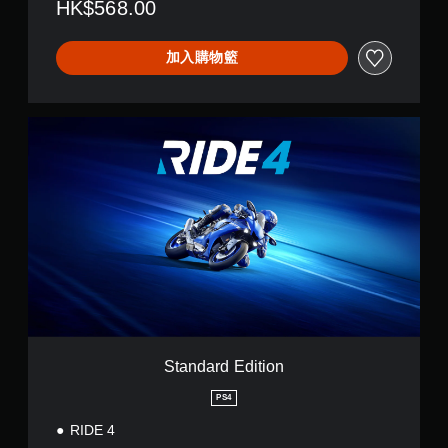
HK$568.00
加入購物籃
S
t
a
n
d
a
r
d
E
d
i
t
i
o
Standard Edition
n
PS4
RIDE 4