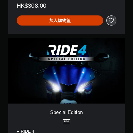
HK$308.00
加入購物籃
S
p
e
c
i
a
l
E
d
i
t
i
o
n
Special Edition
PS4
RIDE 4