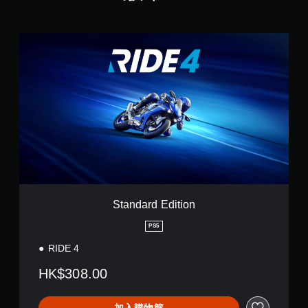
S
t
a
n
d
a
r
d
E
d
i
t
i
o
Standard Edition
n
PS5
RIDE 4
HK$308.00
加入購物籃