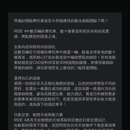
滿
分
準備好體驗摩托車迷至今所能獲得的最佳遊戲體驗了嗎？
5
RIDE 4中數百輛的摩托車、數十條賽道和前所未有的真實
感，將點燃您的競速之魂。
顆
全新內容與既有內容強化
星
從數百輛官方授權的摩托車中挑選一輛，駛進全球各地的數十
條賽道，感受精心打造的賽道當中極致豐富的細節！所有遊戲
）
素材都是從CAD資料與雷射3D掃描開始建構，來獲得最精細
準確的細節，讓玩家感受史上最佳的二輪競速體驗。
，
選擇自己的道路
共
展開一段精彩非凡且變化無窮的冒險，以您的抉擇塑造不同的
歷程，並選出一條通往成功的道路，從區域賽一路邁向頂尖的
3
職業錦標賽。參加高難度比賽、能力測試、賽道日和種類繁多
的賽事來展現您的駕駛技巧。您甚至能與享譽世界的各大製造
5
商簽約，成為旗下的測試車手！
8
日夜交替、動態天候和耐力賽
RIDE 4具有完全動態的天候系統和完整的日夜交替設計。
在嶄新的環境下競速，並證明您在任何天候條件下都是最強車
1