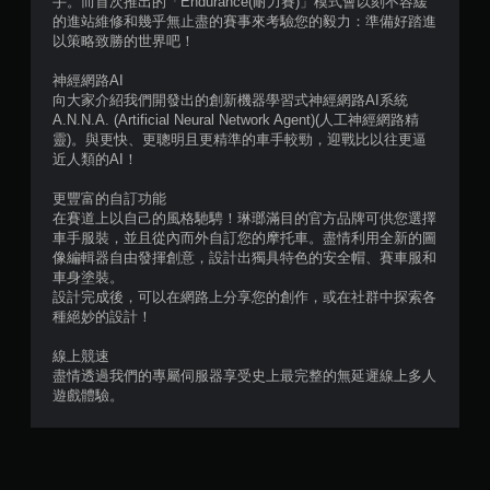
手。而首次推出的「Endurance(耐力賽)」模式會以刻不容緩
的進站維修和幾乎無止盡的賽事來考驗您的毅力：準備好踏進
則
以策略致勝的世界吧！
評
神經網路AI
向大家介紹我們開發出的創新機器學習式神經網路AI系統
分
A.N.N.A. (Artificial Neural Network Agent)(人工神經網路精
靈)。與更快、更聰明且更精準的車手較勁，迎戰比以往更逼
近人類的AI！
更豐富的自訂功能
在賽道上以自己的風格馳騁！琳瑯滿目的官方品牌可供您選擇
車手服裝，並且從內而外自訂您的摩托車。盡情利用全新的圖
像編輯器自由發揮創意，設計出獨具特色的安全帽、賽車服和
車身塗裝。
設計完成後，可以在網路上分享您的創作，或在社群中探索各
種絕妙的設計！
線上競速
盡情透過我們的專屬伺服器享受史上最完整的無延遲線上多人
遊戲體驗。