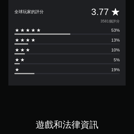
平
3.77
全球玩家的評分
均
3581個評分
53%
評
13%
分
10%
為
5%
3
19%
.
7
7
顆
星
遊戲和法律資訊
（