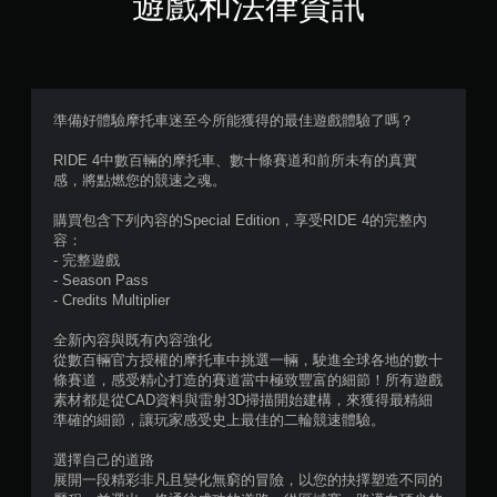
遊戲和法律資訊
（
滿
分
準備好體驗摩托車迷至今所能獲得的最佳遊戲體驗了嗎？
5
RIDE 4中數百輛的摩托車、數十條賽道和前所未有的真實
感，將點燃您的競速之魂。
顆
購買包含下列內容的Special Edition，享受RIDE 4的完整內
星
容：
- 完整遊戲
）
- Season Pass
- Credits Multiplier
，
全新內容與既有內容強化
共
從數百輛官方授權的摩托車中挑選一輛，駛進全球各地的數十
條賽道，感受精心打造的賽道當中極致豐富的細節！所有遊戲
3
素材都是從CAD資料與雷射3D掃描開始建構，來獲得最精細
準確的細節，讓玩家感受史上最佳的二輪競速體驗。
5
選擇自己的道路
8
展開一段精彩非凡且變化無窮的冒險，以您的抉擇塑造不同的