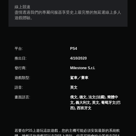
線上競速
盡情透過我們的專屬伺服器享受史上最完整的無延遲線上多人
遊戲體驗。
平台:
PS4
推出日:
4/10/2020
發行商:
Milestone S.r.l.
遊戲類型:
駕車／賽車
語音:
英文
畫面語言:
俄文, 德文, 法文(法國), 簡體中
文, 義大利文, 英文, 葡萄牙文(巴
西), 西班牙文
若要在PS5上遊玩這款遊戲，您的主機可能必須安裝最新的系統軟
體。雖然這款遊戲可以在PS5上遊玩，但是可能會缺少某些在PS4