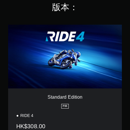
版本：
S
t
a
n
d
a
r
d
E
d
i
t
i
o
Standard Edition
n
PS5
RIDE 4
HK$308.00