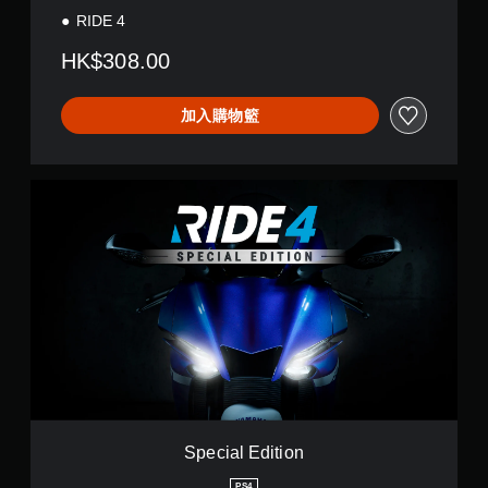
RIDE 4
HK$308.00
加入購物籃
S
p
e
c
i
a
l
E
d
i
t
i
o
n
Special Edition
PS4