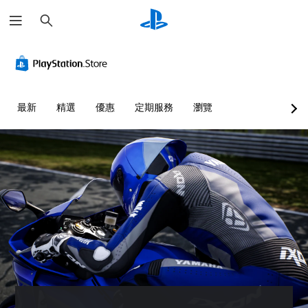
搜
尋
最新
精選
優惠
定期服務
瀏覽