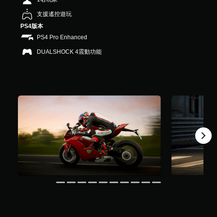
，
支援遙控遊玩
共
3
PS4版本
.
PS4 Pro Enhanced
5
K
DUALSHOCK 4震動功能
則
評
分