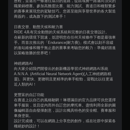
歷程，並選出一條通往成功的道路，從區域賽一路邁向頂尖的
職業錦標賽。參加高難度比賽、能力測試、賽道日和種類繁多
4
的賽事來展現您的駕駛技巧。您甚至能與享譽世界的各大製造
商簽約，成為旗下的測試車手！
則
日夜交替、動態天候和耐力賽
評
RIDE 4具有完全動態的天候系統和完整的日夜交替設計。
在嶄新的環境下競速，並證明您在任何天候條件下都是最強車
分
手。而首次推出的「Endurance(耐力賽)」模式會以刻不容緩
的進站維修和幾乎無止盡的賽事來考驗您的毅力：準備好踏進
以策略致勝的世界吧！
神經網路AI
向大家介紹我們開發出的創新機器學習式神經網路AI系統
A.N.N.A. (Artificial Neural Network Agent)(人工神經網路精
靈)。與更快、更聰明且更精準的車手較勁，迎戰比以往更逼
近人類的AI！
更豐富的自訂功能
在賽道上以自己的風格馳騁！琳瑯滿目的官方品牌可供您選擇
車手服裝，並且從內而外自訂您的摩托車。盡情利用全新的圖
像編輯器自由發揮創意，設計出獨具特色的安全帽、賽車服和
車身塗裝。
設計完成後，可以在網路上分享您的創作，或在社群中探索各
種絕妙的設計！