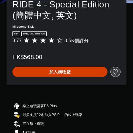
RIDE 4 - Special Edition 
(簡體中文, 英文)
Milestone S.r.l.
PS4
SPECIAL EDITION
3.77
3.5K個評分
平
均
評
HK$568.00
分
為
3
加入購物籃
.
7
7
顆
星
（
滿
線上遊玩需要PS Plus
分
最多支援12名加入PS Plus的線上玩家
5
顆
可在線上遊玩
星
）
1名玩家