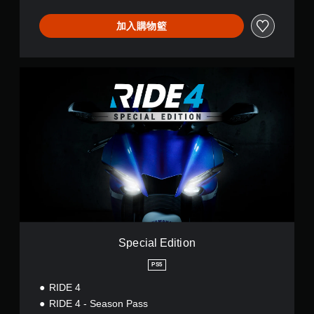
加入購物籃
S
p
e
c
i
a
l
E
d
i
t
i
o
n
Special Edition
PS5
RIDE 4
RIDE 4 - Season Pass