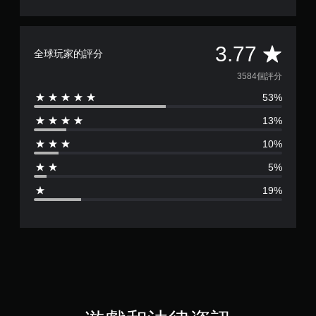
平
3.77
全球玩家的評分
均
3584個評分
53%
評
13%
分
10%
為
5%
3
19%
.
7
7
顆
星