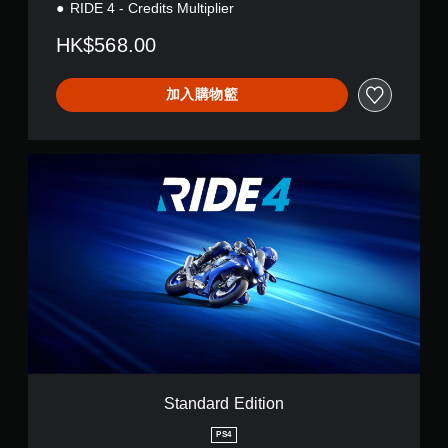
RIDE 4 - Credits Multiplier
HK$568.00
加入購物籃
S
t
a
n
d
a
r
d
E
d
i
t
i
o
Standard Edition
n
PS4