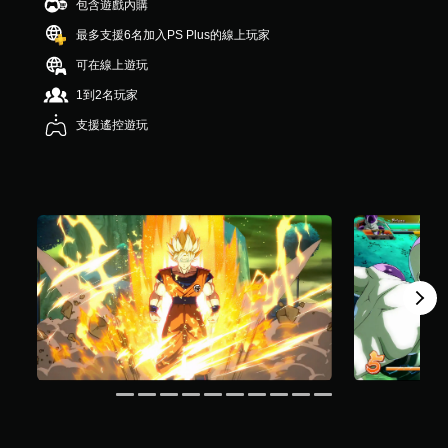
包含遊戲內購
）
，
最多支援6名加入PS Plus的線上玩家
共
可在線上遊玩
6
3
1到2名玩家
K
則
支援遙控遊玩
評
分