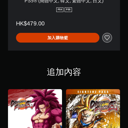
PS5® (簡體中文, 韓文, 繁體中文, 日文)
,
e
韓
r
PS4
PS5
文
Z
,
傳
繁
HK$479.00
奇
體
版
中
P
文
加入購物籃
S
,
4
日
™
文
&
)
P
S
追加內容
5
®
(
簡
體
中
文
,
韓
文
,
繁