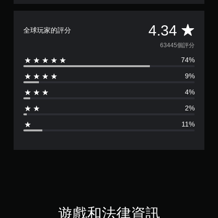
平
4.34
全球玩家的評分
均
63445個評分
74%
評
9%
分
4%
為
2%
4
11%
.
3
4
顆
星
遊戲和法律資訊