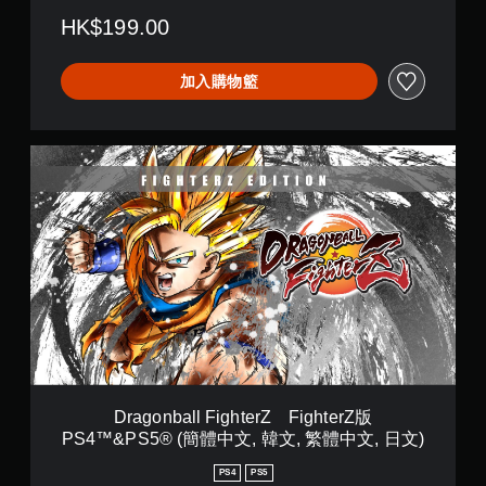
S
HK$199.00
4
™
&
加入購物籃
P
S
5
®
D
(
r
簡
a
體
g
中
o
文
n
,
b
韓
a
文
l
,
l
繁
F
體
i
中
g
文
h
,
Dragonball FighterZ FighterZ版
t
日
PS4™&PS5® (簡體中文, 韓文, 繁體中文, 日文)
e
文
r
)
PS4
PS5