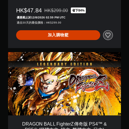
Z
HK$47.84
HK$299.00
F
省下84%
折扣前原價為HK$299.00
i
優惠截止於12/8/2026 02:59 PM UTC
g
過去30天的最低價格：HK$299.00
h
t
加入購物籃
e
r
Z
版
D
P
R
S
A
4
G
™
O
&
N
P
B
S
A
5
L
®
L
(
F
簡
i
體
g
中
h
DRAGON BALL FighterZ傳奇版 PS4™ &
文
t