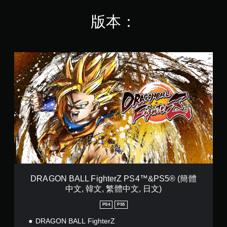
版本：
D
R
A
G
O
N
B
A
L
L
F
i
g
h
DRAGON BALL FighterZ PS4™&PS5® (簡體
t
中文, 韓文, 繁體中文, 日文)
e
r
PS4
PS5
Z
P
DRAGON BALL FighterZ