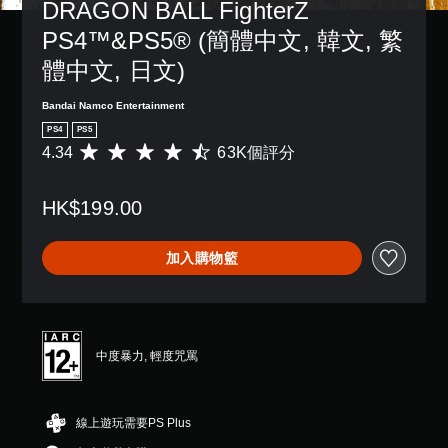
DRAGON BALL FighterZ 
PS4™&PS5® (簡體中文, 韓文, 繁
體中文, 日文)
Bandai Namco Entertainment
PS4
PS5
4.34
63K個評分
平
均
評
HK$199.00
分
為
4
加入購物籃
.
3
4
顆
星
（
中度暴力, 輕度咒罵
滿
分
5
線上遊玩需要PS Plus
顆
星