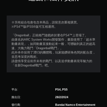
（
滿
分
※另有組合包會包含本商品，請留意勿重複購買。
※PS4™版/PS5®版可互相通用。
5
「Dragonball」正統格鬥遊戲終於要在PS4™上登場了。
顆
由著名的ARC System Works開發製作，畫面使用了「超水準
動畫表現」，如同動畫直接動起來一般，可體驗到真正的超高
星
速、大魄力戰鬥「Dragonball戰鬥」。
此外本作採用了3對3的團體戰，玩家能鑽研角色間的配合度，
）
並思考深度的戰術。
請盡情享受這前所未有的戰鬥、以及追求動畫表現等魅力的
，
「全新Dragonball戰鬥」吧。
共
6
平台:
PS4, PS5
3
推出日:
28/2/2024
4
發行商:
Bandai Namco Entertainment