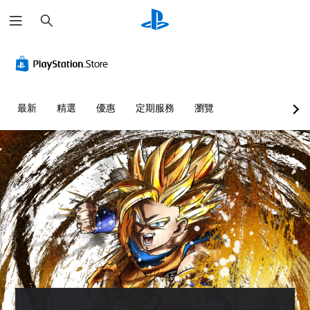
搜
尋
最新
精選
優惠
定期服務
瀏覽