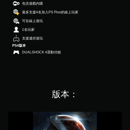
包含遊戲內購
星
）
最多支援4名加入PS Plus的線上玩家
，
共
可在線上遊玩
4
1名玩家
0
K
支援遙控遊玩
則
PS4版本
評
分
DUALSHOCK 4震動功能
版本：
M
a
s
s