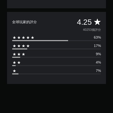
平
4.25
全球玩家的評分
均
40253個評分
63%
評
17%
分
9%
為
4%
4
7%
.
2
5
顆