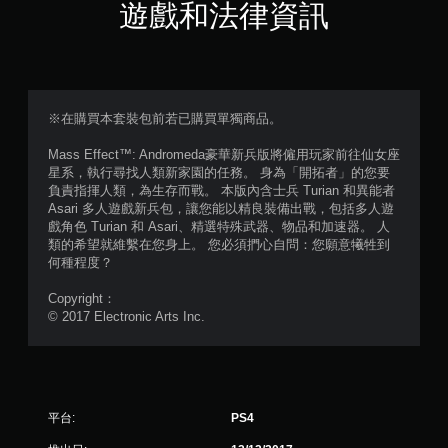
星
遊戲和法律資訊
（
滿
分
※在購買本套裝包前若已購買單獨商品。
5
Mass Effect™: Andromeda豪華新兵版將僱用玩家前往仙女座
星系，執行尋找人類新家園的任務。 身為「開拓者」的您要
顆
負責指揮人類，為生存而戰。 本版內含士兵 Turian 和異能者
Asari 多人遊戲新兵包，讓您能以精良裝備出戰，包括多人遊
星
戲角色 Turian 和 Asari、精選特殊武器、物品和加速器。 人
類的希望就維繫在您身上。 您必須捫心自問：您願意犧牲到
）
何種程度？
，
Copyright：
© 2017 Electronic Arts Inc.
共
4
0
平台:
PS4