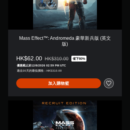
版
e
)
c
t
™
:
A
n
Mass Effect™: Andromeda 豪華新兵版 (英文
d
版)
r
o
m
HK$62.00
HK$310.00
省下80%
折扣前原價為HK$310.00
e
優惠截止於12/8/2026 02:59 PM UTC
d
過去30天的最低價格：HK$310.00
a
豪
華
加入購物籃
新
兵
版
M
(
a
英
s
文
s
版
E
)
f