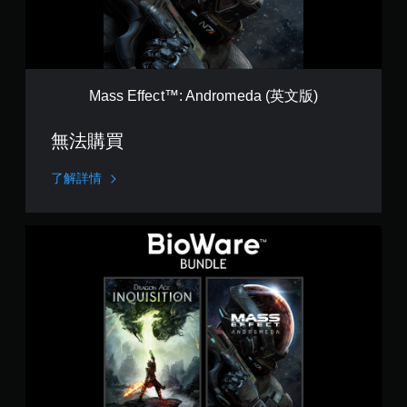
c
t
™
:
A
n
Mass Effect™: Andromeda (英文版)
d
r
無法購買
o
m
e
了解詳情
d
a
(
B
英
i
文
o
版
W
)
a
r
e
同
捆
包
(