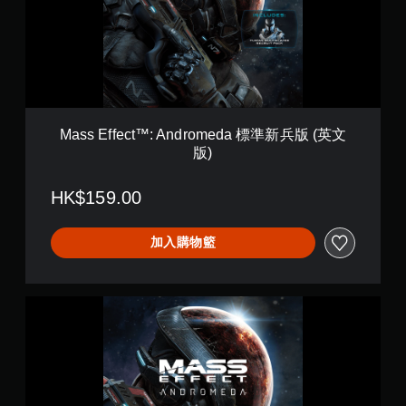
f
e
c
t
™
:
A
n
Mass Effect™: Andromeda 標準新兵版 (英文
d
版)
r
o
m
HK$159.00
e
d
a
加入購物籃
標
準
新
M
兵
a
版
s
(
s
英
E
文
f
版
f
)