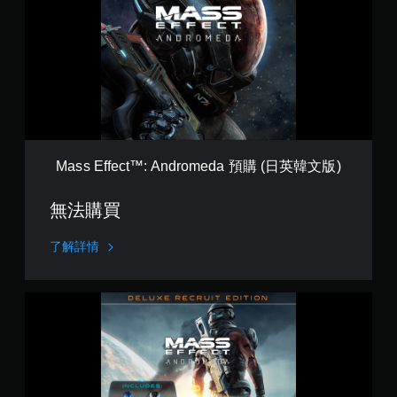
E
f
f
e
c
t
™
:
A
n
Mass Effect™: Andromeda 預購 (日英韓文版)
d
r
無法購買
o
m
e
了解詳情
d
a
預
M
購
a
(
s
日
s
英
E
韓
f
文
f