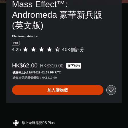
Mass Effect™: 
Andromeda 豪華新兵版 
(英文版)
Electronic Arts Inc.
PS4
4.25
40K個評分
平
均
評
HK$62.00
分
HK$310.00
省下80%
折扣前原價為HK$310.00
為
優惠截止於12/8/2026 02:59 PM UTC
4
過去30天的最低價格：HK$310.00
.
2
加入購物籃
5
顆
星
（
滿
分
5
線上遊玩需要PS Plus
顆