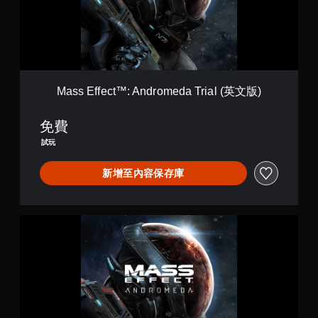
e
c
t
™
:
A
n
Mass Effect™: Andromeda Trial (英文版)
d
r
免費
o
m
試玩
e
d
新增至內容保存庫
a
T
r
i
M
a
a
l
s
(
s
英
E
文
f
版
f
)
e