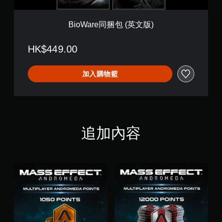
英
文
版
BioWare同捆包 (英文版)
)
HK$449.00
加入購物籃
追加內容