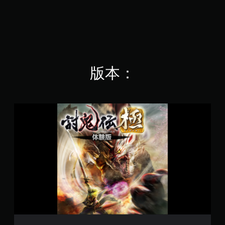
星
（
滿
分
5
顆
星
版本：
）
，
共
8
K
討
則
鬼
評
傳
分
極
體
驗
版
(
日
文
版
)