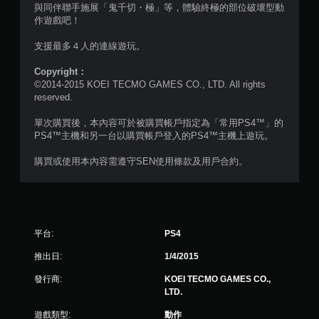
星
與同伴聯手施展「鬼千切・極」等，體驗終極的部位破壞型動
作遊戲吧！
）
支援最多４人的連線遊玩。
，
Copyright：
共
©2014-2015 KOEI TECMO GAMES CO., LTD. All rights
reserved.
8
單次購買後，本內容可於被購買帳戶指定為「常用PS4™」的
0
PS4™主機和另一台以購買帳戶登入的PS4™主機上遊玩。
8
購買或使用本內容需遵守SEN使用條款及用戶合約。
9
則
平台:
PS4
評
推出日:
1/4/2015
分
發行商:
KOEI TECMO GAMES CO.,
LTD.
遊戲類型:
動作