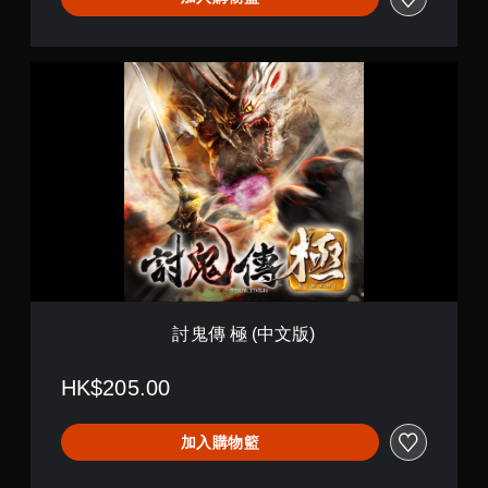
討
鬼
傳
極
(
中
文
版
)
討鬼傳 極 (中文版)
HK$205.00
加入購物籃