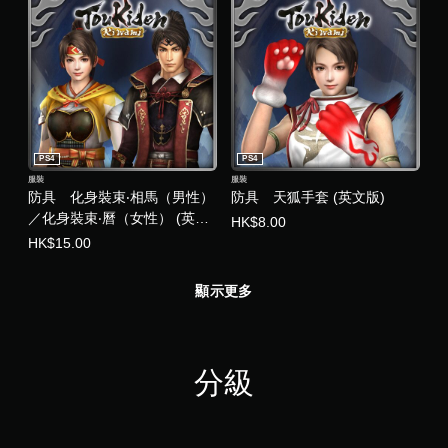
PS4
PS4
服裝
服裝
防具 化身裝束‧相馬（男性）
防具 天狐手套 (英文版)
／化身裝束‧曆（女性） (英文
HK$8.00
版)
HK$15.00
顯示更多
分級