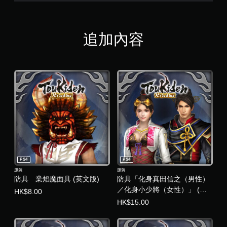
追加內容
PS4
PS4
服裝
服裝
防具 業焰魔面具 (英文版)
防具「化身真田信之（男性）
／化身小少將（女性）」 (英
HK$8.00
文版)
HK$15.00