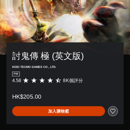
討鬼傳 極 (英文版)
KOEI TECMO GAMES CO., LTD.
PS4
4.58
8K個評分
平
均
評
HK$205.00
分
為
4
加入購物籃
.
5
8
顆