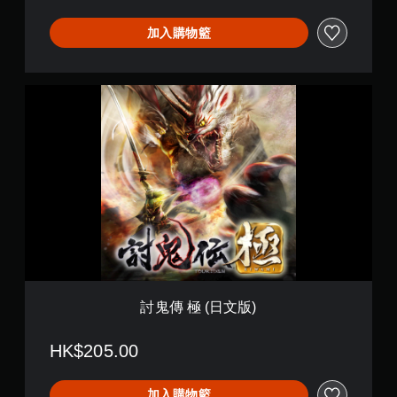
加入購物籃
討
鬼
傳
極
(
日
文
版
)
討鬼傳 極 (日文版)
HK$205.00
加入購物籃