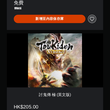
免費
體驗版
新增至內容保存庫
討
鬼
傳
極
(
英
文
版
)
討鬼傳 極 (英文版)
HK$205.00