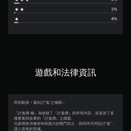
為
1%
4
4%
.
5
8
顆
星
遊戲和法律資訊
（
滿
分
即刻動身！邁向討“鬼”之極限─
5
『討鬼傳 極』為收錄了『討鬼傳』的所有內容，並追加了多
種要素與故事的『討鬼傳』之續篇。
顆
玩家將扮演擁有特殊能力的戰鬥武士，與同伴共同征討“鬼”，
讓人世免於毀滅。