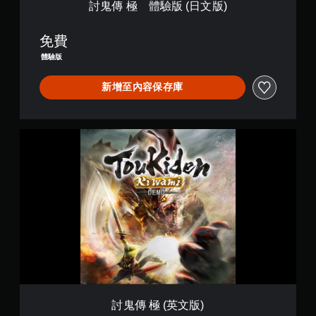
討鬼傳 極 體驗版 (日文版)
免費
體驗版
新增至內容保存庫
討
鬼
傳
極
(
英
文
版
)
討鬼傳 極 (英文版)