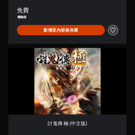
免費
體驗版
新增至內容保存庫
討
鬼
傳
極
(
中
文
版
)
討鬼傳 極 (中文版)