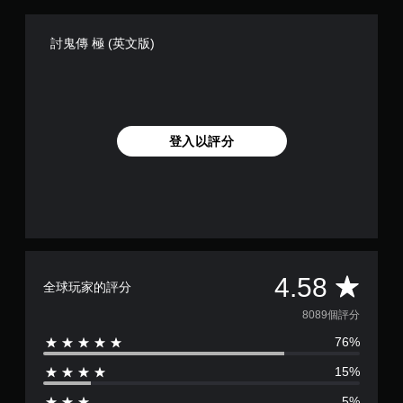
討鬼傳 極 (英文版)
登入以評分
平
4.58
全球玩家的評分
均
8089個評分
76%
評
15%
分
5%