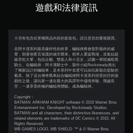
星
遊戲和法律資訊
（
滿
分
※另有包含此單獨商品內容的套裝包。請注意切勿重複購買。
5
在阿卡漢系列最具爆炸性的終章，蝙蝠俠將會面對最終的威
脅，朝著他誓言保護的城市襲來。稻草人重返戰場，並集結超
顆
級罪犯大軍，包括企鵝、雙面人和小丑女，試圖一舉毀滅暗黑
騎士。在蝙蝠俠：阿卡漢騎士中，製作小組Rocksteady推出
星
了獨家設計的蝙蝠車，是本系列中首度可以由玩家親自駕駛的
載具。除了這台傳奇戰車結合蝙蝠俠阿卡漢系列倍受好評的遊
）
戲性之後，讓玩家一邊在龐大的高譚市中儘情奔馳、飛越長
空，一邊享受終極的蝙蝠俠體驗。成為蝙蝠俠。
，
Copyright：
共
BATMAN: ARKHAM KNIGHT software © 2015 Warner Bros.
Entertainment Inc. Developed by Rocksteady Studios.
1
BATMAN and all characters, their distinctive likenesses, and
related elements are trademarks of DC Comics © 2015. All
5
Rights Reserved.
WB GAMES LOGO, WB SHIELD: ™ & © Warner Bros.