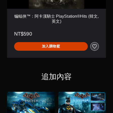
P
l
a
y
蝙蝠俠™：阿卡漢騎士 PlayStation®Hits (韓文,
S
英文)
t
a
t
NT$590
i
o
n
加入購物籃
®
H
i
t
s
(
追加內容
韓
文
,
英
文
)