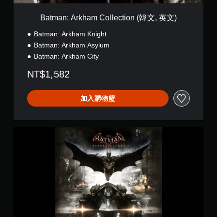
m
C
Batman: Arkham Collection (韓文, 英文)
o
l
Batman: Arkham Knight
l
Batman: Arkham Asylum
e
Batman: Arkham City
c
t
NT$1,582
i
o
n
加入購物籃
(
韓
文
,
蝙
英
蝠
文
俠
)
™
：
阿
卡
漢
騎
士