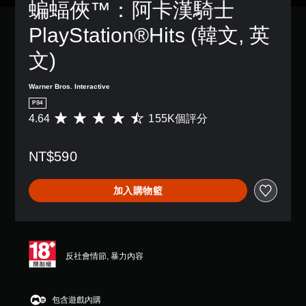
蝙蝠俠™：阿卡漢騎士 
PlayStation®Hits (韓文, 英
文)
Warner Bros. Interactive
PS4
4.64
155K個評分
平
均
評
NT$590
分
為
4
加入購物籃
.
6
4
顆
星
（
反社會情節, 暴力內容
滿
分
5
包含遊戲內購
顆