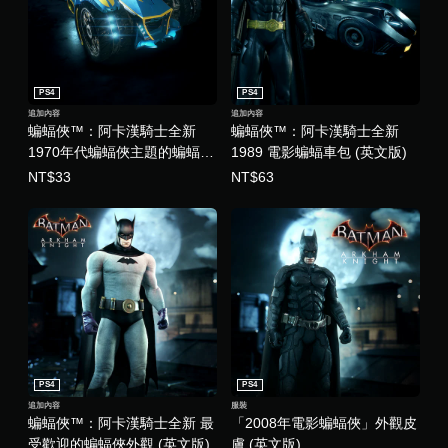
PS4
PS4
追加內容
追加內容
蝙蝠俠™：阿卡漢騎士全新
蝙蝠俠™：阿卡漢騎士全新
1970年代蝙蝠俠主題的蝙蝠車
1989 電影蝙蝠車包 (英文版)
外觀 (英文版)
NT$33
NT$63
PS4
PS4
追加內容
服裝
蝙蝠俠™：阿卡漢騎士全新 最
「2008年電影蝙蝠俠」外觀皮
受歡迎的蝙蝠俠外觀 (英文版)
膚 (英文版)