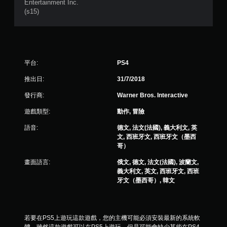
5
Entertainment Inc.
(s15)
8
6
5
平台:
PS4
則
推出日:
31/7/2018
發行商:
Warner Bros. Interactive
評
遊戲類型:
動作, 冒險
分
語音:
德文, 法文(法國), 義大利文, 英
文, 西班牙文, 西班牙文（墨西
哥）
畫面語言:
俄文, 德文, 法文(法國), 波蘭文,
義大利文, 英文, 西班牙文, 西班
牙文（墨西哥）, 韓文
若要在PS5上遊玩這款遊戲，您的主機可能必須安裝最新的系統軟
體。雖然這款遊戲可以在PS5上遊玩，但是可能會缺少某些在PS4