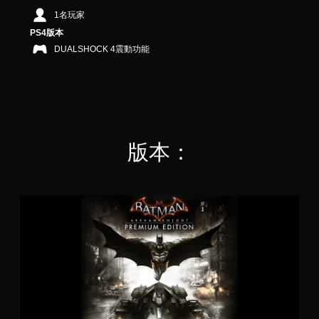
星
1名玩家
）
PS4版本
，
共
DUALSHOCK 4震動功能
1
5
5
K
則
評
分
版本：
蝙
蝠
俠
：
阿
卡
漢
騎
士
豪