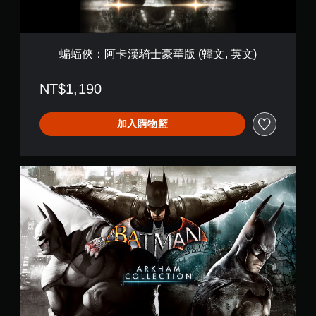
華
版
(
韓
蝙蝠俠：阿卡漢騎士豪華版 (韓文, 英文)
文
,
NT$1,190
英
文
)
加入購物籃
B
a
t
m
a
n
:
A
r
k
h
a