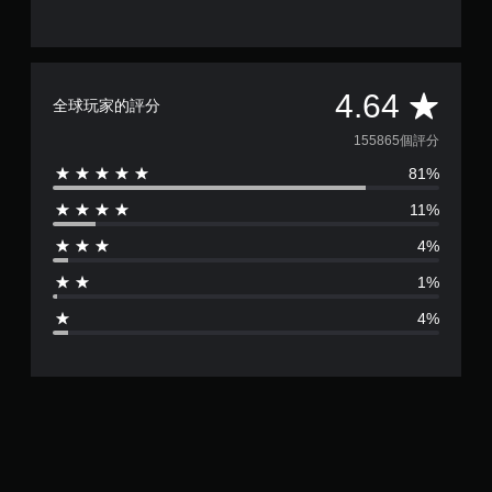
平
4.64
全球玩家的評分
均
155865個評分
81%
評
11%
分
4%
為
1%
4
4%
.
6
4
顆