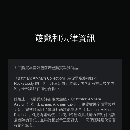
6
4
顆
星
遊戲和法律資訊
（
滿
分
※在購買本套裝包前若已購買單獨商品。
5
《Batman: Arkham Collection》為你呈現終極版的
Rocksteady 的「阿卡漢三部曲」遊戲，內含所有推出後的內
顆
容，全部集結在這份合輯中。
星
體驗上一代最受好評的兩大遊戲 -《Batman: Arkham
Asylum》及《Batman: Arkham City》，視覺效果全面重製並
）
更新。完整體驗阿卡漢系列的精彩最終章《Batman: Arkham
Knight》。化身為蝙蝠俠，並使用各種道具及能力來對付高譚
，
最危險的罪犯，並與終極威脅正面對決，一同保護蝙蝠俠誓言
捍衛的城市。