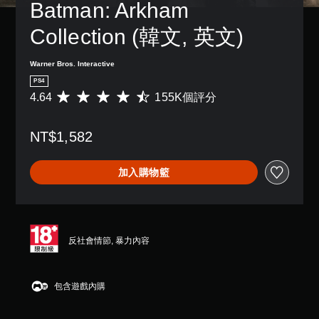
Batman: Arkham 
Collection (韓文, 英文)
Warner Bros. Interactive
PS4
4.64
155K個評分
平
均
評
NT$1,582
分
為
4
加入購物籃
.
6
4
顆
星
（
反社會情節, 暴力內容
滿
分
5
包含遊戲內購
顆
星
）