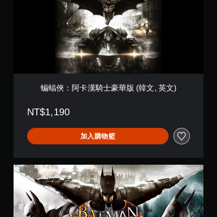
阿
卡
漢
騎
士
豪
華
版
(
韓
蝙蝠俠：阿卡漢騎士豪華版 (韓文, 英文)
文
,
NT$1,190
英
文
)
加入購物籃
B
a
t
m
a
n