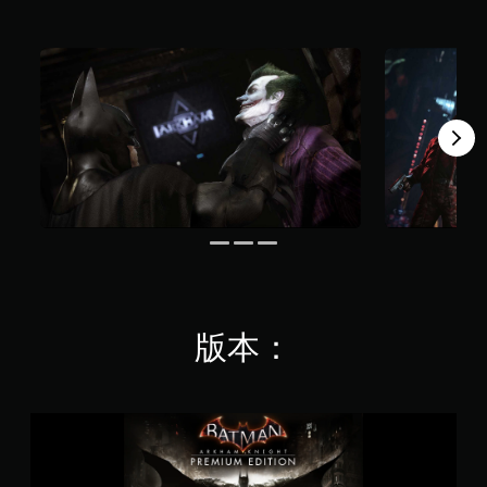
，
共
1
5
5
K
則
評
分
版本：
蝙
蝠
俠
：