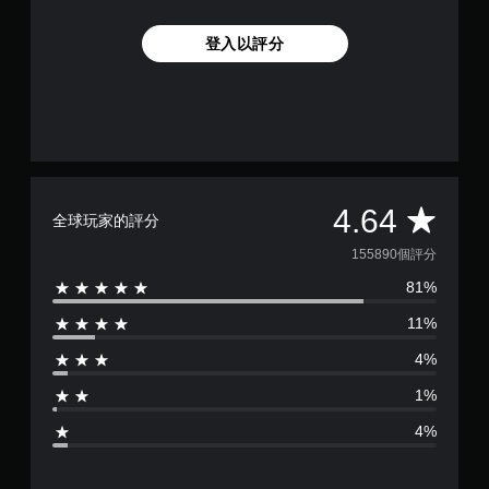
登入以評分
平
4.64
全球玩家的評分
均
155890個評分
81%
評
11%
分
4%
為
1%
4
4%
.