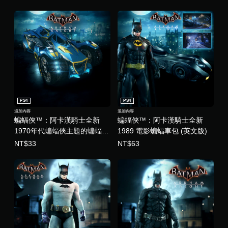
,
英
文
)
PS4
PS4
追加內容
追加內容
蝙蝠俠™：阿卡漢騎士全新
蝙蝠俠™：阿卡漢騎士全新
1970年代蝙蝠俠主題的蝙蝠車
1989 電影蝙蝠車包 (英文版)
外觀 (英文版)
NT$33
NT$63