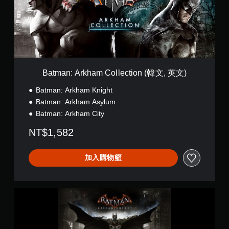
:
A
r
k
h
a
m
C
Batman: Arkham Collection (韓文, 英文)
o
l
Batman: Arkham Knight
l
Batman: Arkham Asylum
e
Batman: Arkham City
c
t
NT$1,582
i
o
n
加入購物籃
(
韓
文
,
蝙
英
蝠
文
俠
)
™