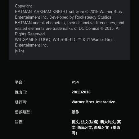
共
Copyright：
1
BATMAN: ARKHAM KNIGHT software © 2015 Warner Bros.
Entertainment Inc. Developed by Rocksteady Studios.
5
BATMAN and all characters, their distinctive likenesses, and
related elements are trademarks of DC Comics © 2015. All
5
Rights Reserved.
WB GAMES LOGO, WB SHIELD: ™ & © Warner Bros.
Entertainment Inc.
8
(s15)
9
0
則
平台:
PS4
評
推出日:
28/11/2018
發行商:
Warner Bros. Interactive
分
遊戲類型:
動作
語音:
德文, 法文(法國), 義大利文, 英
文, 西班牙文, 西班牙文（墨西
哥）