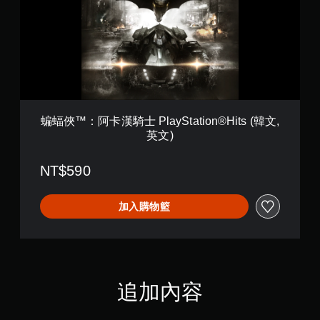
：
阿
卡
漢
騎
士
P
l
a
y
蝙蝠俠™：阿卡漢騎士 PlayStation®Hits (韓文,
S
英文)
t
a
t
NT$590
i
o
n
加入購物籃
®
H
i
t
s
(
追加內容
韓
文